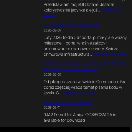
l
k
Przedstawiam mój SGI Octane. Jeszcze
x
1
e
s
kolorystycznie jedynka ale już…
Dowiedz się
e
8
n
p
:
więcej
l
0
d
e
S
s
M
e
r
C64portal na nowym serwerze
G
o
H
r
y
2026-02-07
I
f
z
z
m
Luty 2026 to dla C64portal.pl mały, ale ważny
O
P
e
e
milestone – portal właśnie zaliczył
c
e
.
n
przeprowadzkę na nowe serwery. Świeża,
t
r
J
t
:
chmurowa infrastruktura…
Dowiedz się więcej
a
s
a
a
C
n
i
k
l
Oscar64 w praktyce. Język C na Commodore
6
e
a
n
n
64, 128,+4, bez kompromisów
4
2
.
a
y
2026-02-07
p
*
J
p
s
Od jakiegoś czasu w świecie Commodore 64
o
R
a
i
i
coraz częściej wraca temat pisania kodu w
r
1
k
s
l
:
języku C.…
Dowiedz się więcej
t
2
p
a
n
O
a
0
o
ł
i
Robot Jet Action 2 – Demo1
s
l
0
w
e
k
2025-06-11
c
n
0
s
m
d
RJA2 Demo1 for Amiga OCS/ECS/AGA is
a
a
C
t
i
l
available for download
r
n
P
a
n
a
6
o
U
w
t
C
4