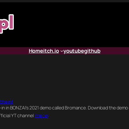
Home
itch.io
youtube
github
f them!
led-in in BONZAI’s 2021 demo called Bromance. Download the dem
fficial YT channel
Więcej