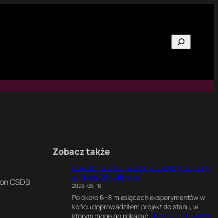
Szukaj
Zobacz także
C64 Ultimate Game Engine. Eksperymentalny
silnik dla C64 Ultimate
o on CSDB
2026-06-18
Po około 6–8 miesiącach eksperymentów w
końcu doprowadziłem projekt do stanu, w
:
którym mogę go pokazać…
Dowiedz się więcej