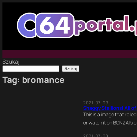
Przejdź
do
treści
Szukaj
Szukaj
Tag:
bromance
2021-07-09
Shaggy Stallions! All o
This is a image that rol
or watch it on BONZAI’s o
2021-07-08