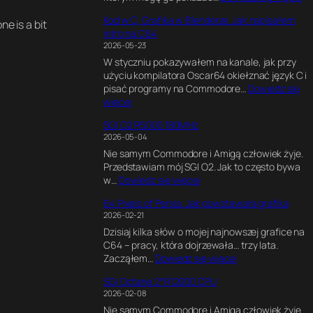
C
Kod w C, Grafika w Blenderze. Jak napisałem
6
ne is a bit
intro na C64
4
2026-05-23
U
W styczniu pokazywałem na kanale, jak przy
l
użyciu kompilatora Oscar64 okiełznać język C i
t
pisać programy na Commodore…
Dowiedz się
i
:
więcej
m
K
a
SGI O2 R5000 180MHz
o
t
2026-05-04
d
e
Nie samym Commodore i Amigą człowiek żyje.
w
G
Przedstawiam mój SGI O2. Jak to często bywa
C
a
:
w…
Dowiedz się więcej
,
m
S
G
e
64 Pixels of Persia. Jak powstawała grafika
G
r
E
2026-02-21
I
a
n
Dzisiaj kilka słów o mojej najnowszej grafice na
O
f
g
C64 – pracy, która dojrzewała… trzy lata.
2
i
i
:
Zacząłem…
Dowiedz się więcej
R
k
n
6
5
a
e
SGI Octane 2*R12000 CPU
4
0
w
.
2026-02-08
P
0
B
E
Nie samym Commodore i Amigą człowiek żyje.
i
0