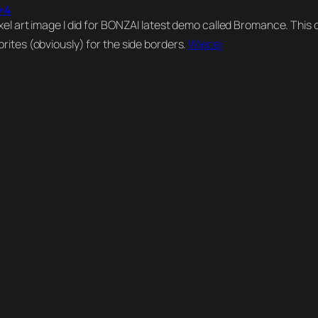
+4
ixel art image I did for BONZAI latest demo called Bromance. This o
prites (obviously) for the side borders.
Więcej