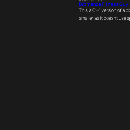
Bromance Fitness Guy 
This is C+4 version of a p
smaller as it doesnt use s