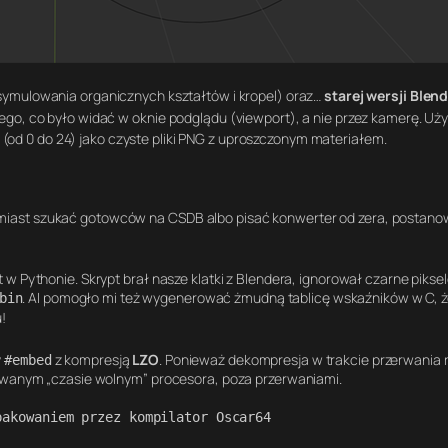
 symulowania organicznych kształtów i kropel) oraz…
starej wersji Blend
ego, co było widać w oknie podglądu (
viewport
), a nie przez kamerę
. Uż
(od 0 do 24) jako czyste pliki PNG z uproszczonym materiałem
.
miast szukać gotowców na CSDB albo pisać konwerter od zera, postano
w Pythonie. Skrypt brał nasze klatki z Blendera, ignorował czarne pikse
. AI pomogło mi też wygenerować żmudną tablicę wskaźników w C, 
bin
!
y
z kompresją
LZO
. Ponieważ dekompresja w trakcie przerwania 
#embed
 zwanym „czasie wolnym” procesora, poza przerwaniami.
akowaniem przez kompilator Oscar64
