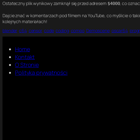
Ostateczny plik wynikowy zamknął się przed adresem
, co oznac
$4000
Dajcie znać w komentarzach pod filmem na YouTube, co myślicie o taki
kolejnych materiałach!
blender
c64
censor
code
coding
compo
Demoscene
oscar64
prog
Home
Kontakt
O Stronie
Polityka prywatności