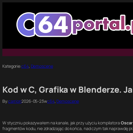
Przejdź
do
treści
Kategorie:
c64
, 
Demoscene
Kod w C, Grafika w Blenderze. J
By:
carrion
2026-05-23
w
c64
, 
Demoscene
W styczniu pokazywałem na kanale, jak przy użyciu kompilatora
Osca
fragmentów kodu, nie zdradzając do końca, nad czym tak naprawdę prac