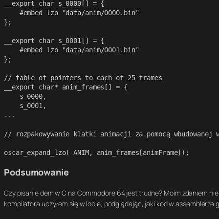
__export char s_0000[] = {

    #embed lzo "data/anim/0000.bin"

};

__export char s_0001[] = {

    #embed lzo "data/anim/0001.bin"

};

// table of pointers to each of 25 frames

__export char* anim_frames[] = {

    s_0000,

    s_0001,

...
// rozpakowywanie klatki animacji za pomocą wbudowanej w
oscar_expand_lzo( ANIM, anim_frames[animFrame]); 
Podsumowanie
Czy pisanie dem w C na Commodore 64 jest trudne
? Moim zdaniem nie 
kompilatora uczyłem się w locie, podglądając, jaki kod w assemblerze