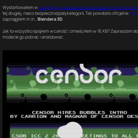
Wystartowałem w
tradycyjnym konkursie demoscenowym na intro 4 KB
tej drugiej, nieco bezpieczniejszej kategorii. Tak powstało oficjalne
intr
zaprzęgłem m.in…
Blendera 3D
.
Jak to wszystko spiąłem w całość i zmieściłem w 16 KB? Zapraszam do
możecie go pobrać i analizować.