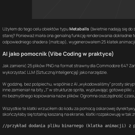
Użyłem do tego celu obiektów typu
Metaballs
(świetnie nadają się do
starej? Ponieważ miała ona genialną funkcję renderowania dokładnie t
odpowiedniego shadera (
matcap
), wygenerowałem 25 klatek animacji 
AI jako pomocnik (Vibe Coding w praktyce)
Jak zamienić 25 plików PNG na format strawny dla Commodore 64? Za
wykorzystać LLM (Sztuczną Inteligencję) jako narzędzie
.
W godzinę, bez pośpiechu, wspólnie z AI „wykodowaliśmy” prosty skrypt 
inne zamieniał na bity „1” w strukturze sprita, wypluwając gotowe pliki
.
mi bezmyślnego kopiowania nazw plików. Ogromna oszczędność czasu
Wszystkie te klatki wrzuciłem do kodu za pomocą oskarowej dyrektyw
skończyłaby się totalną kaszaną na ekranie, klatki rozpakowuję w tak
//przykład dodania pliku binarnego (klatka animacji) z p