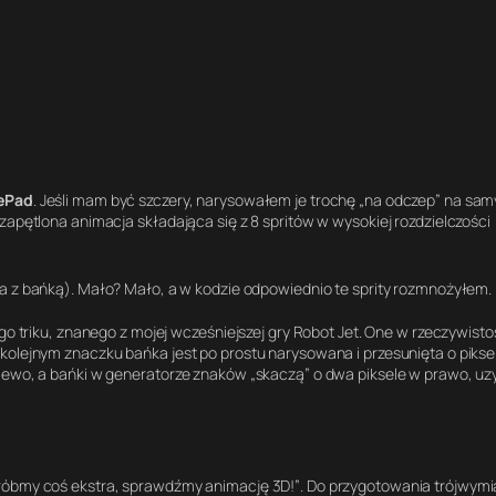
ePad
. Jeśli mam być szczery, narysowałem je trochę „na odczep” na sa
zapętlona animacja składająca się z 8 spritów w wysokiej rozdzielczości 
ja z bańką)
. Mało? Mało, a w kodzie odpowiednio te sprity rozmnożyłem
.
go triku, znanego z mojej wcześniejszej gry
Robot Jet
. One w rzeczywistoś
kolejnym znaczku bańka jest po prostu narysowana i przesunięta o pikse
 lewo, a bańki w generatorze znaków „skaczą” o dwa piksele w prawo, u
Zróbmy coś ekstra, sprawdźmy animację 3D!”
. Do przygotowania trójwym