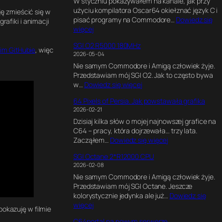
W styczniu pokazywałem na kanale, jak przy
l
użyciu kompilatora Oscar64 okiełznać język C i
t
ję zmieścić się w
pisać programy na Commodore…
Dowiedz się
i
rafiki i animacji
:
więcej
m
K
a
SGI O2 R5000 180MHz
o
t
im GitHubie
, więc
2026-05-04
d
e
Nie samym Commodore i Amigą człowiek żyje.
w
G
Przedstawiam mój SGI O2. Jak to często bywa
C
a
:
w…
Dowiedz się więcej
,
m
S
G
e
64 Pixels of Persia. Jak powstawała grafika
G
r
E
2026-02-21
I
a
n
Dzisiaj kilka słów o mojej najnowszej grafice na
O
f
g
C64 – pracy, która dojrzewała… trzy lata.
2
i
i
:
Zacząłem…
Dowiedz się więcej
R
k
n
6
5
a
e
SGI Octane 2*R12000 CPU
4
0
w
.
2026-02-08
P
0
B
E
Nie samym Commodore i Amigą człowiek żyje.
i
0
l
k
Przedstawiam mój SGI Octane. Jeszcze
x
1
e
s
kolorystycznie jedynka ale już…
Dowiedz się
e
8
n
p
:
więcej
l
0
d
e
pokazuję w filmie
S
s
M
e
r
C64portal na nowym serwerze