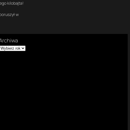
ego kilobajta
!
 poruszył w
Archiwa