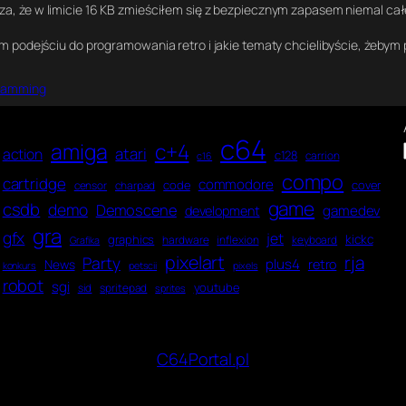
za, że w limicie 16 KB zmieściłem się z bezpiecznym zapasem niemal cał
m podejściu do programowania retro i jakie tematy chcielibyście, żebym
ramming
c64
amiga
c+4
atari
action
c128
carrion
c16
compo
cartridge
commodore
code
cover
censor
charpad
game
csdb
demo
Demoscene
gamedev
development
gra
gfx
jet
kickc
graphics
hardware
inflexion
keyboard
Grafika
pixelart
rja
Party
plus4
News
retro
konkurs
petscii
pixels
robot
sgi
youtube
sid
spritepad
sprites
C64Portal.pl