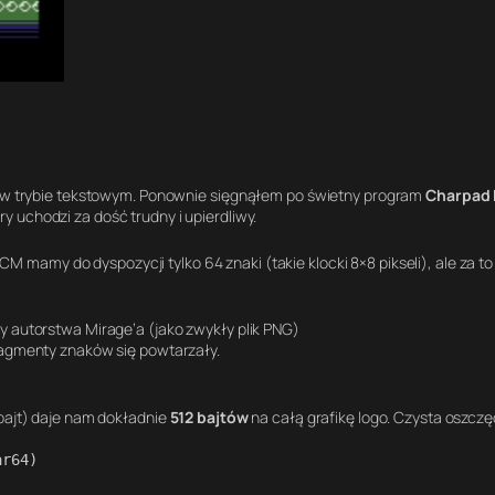
ej w trybie tekstowym. Ponownie sięgnąłem po świetny program
Charpad 
óry uchodzi za dość trudny i upierdliwy.
ECM mamy do dyspozycji tylko 64 znaki (takie klocki 8×8 pikseli), ale za 
 autorstwa Mirage’a (jako zwykły plik PNG)
agmenty znaków się powtarzały.
 bajt) daje nam dokładnie
512 bajtów
na całą grafikę logo
. Czysta oszcz
r64)
