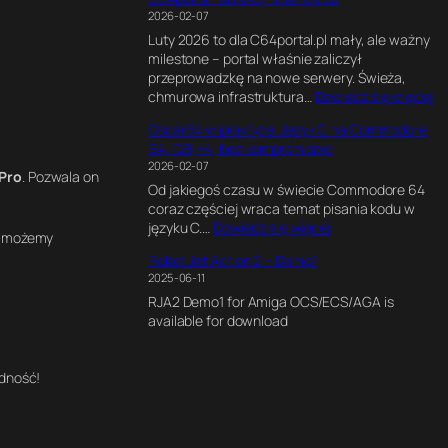
G
o
H
r
y
2026-02-07
I
f
z
z
m
Luty 2026 to dla C64portal.pl mały, ale ważny
O
P
e
e
milestone – portal właśnie zaliczył
c
e
.
n
przeprowadzkę na nowe serwery. Świeża,
t
r
J
t
:
chmurowa infrastruktura…
Dowiedz się więcej
a
s
a
a
C
n
i
k
l
Oscar64 w praktyce. Język C na Commodore
6
e
a
n
n
64, 128,+4, bez kompromisów
4
2
.
a
y
2026-02-07
p
*
J
Pro
. Pozwala on
p
s
Od jakiegoś czasu w świecie Commodore 64
o
R
a
i
i
coraz częściej wraca temat pisania kodu w
r
1
k
s
l
:
języku C.…
Dowiedz się więcej
t
2
p
a
to możemy
n
O
a
0
o
ł
i
Robot Jet Action 2 – Demo1
s
l
0
w
e
k
2025-06-11
c
n
0
s
m
d
RJA2 Demo1 for Amiga OCS/ECS/AGA is
a
a
C
t
i
l
available for download
r
n
P
a
n
a
6
o
U
w
t
C
4
w
a
r
6
ędność!
w
y
ł
o
4
p
m
a
n
U
r
s
g
a
l
a
e
r
C
t