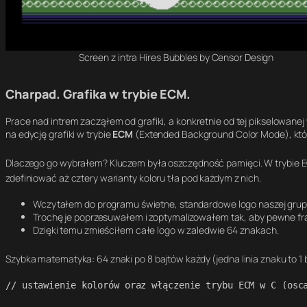
Screen z intra Hires Bubbles by Censor Design
Charpad. Grafika w trybie ECM.
Prace nad intrem zacząłem od grafiki, a konkretnie od tej pikselowan
na edycję grafiki w trybie
ECM
(
Extended Background Color Mode
), kt
Dlaczego go wybrałem? Kluczem była oszczędność pamięci
. W trybie 
zdefiniować aż cztery warianty koloru tła pod każdym z nich
.
Wczytałem do programu świetne, standardowe logo naszej grupy
Trochę je poprzesuwałem i zoptymalizowałem tak, aby pewne fr
Dzięki temu zmieściłem całe logo w zaledwie 64 znakach.
Szybka matematyka: 64 znaki po 8 bajtów każdy (jedna linia znaku to 1
// ustawienie kolorów oraz włączenie trybu ECM w C (osca