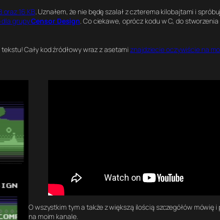
 oraz 16 KB
. Uznałem, że nie będę szalał z czterema kilobajtami i spróbu
o dla grupy
Censor Design
. Co ciekawe, oprócz kodu w C, do stworzenia g
 tekstu! Cały kod źródłowy wraz z asetami
znajdziecie oczywiście na mo
O wszystkim tym a także z większą ilością szczegółów mówię i 
na moim kanale.