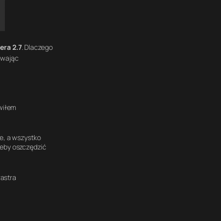
era 2.7
. Dlaczego
ywając
wiłem
le, a wszystko
żeby oszczędzić
rastra