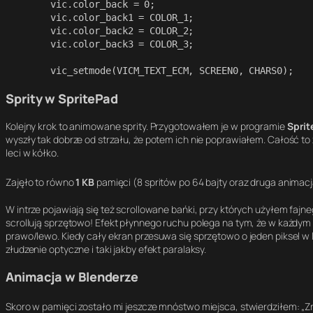
	vic.color_back = 0;

	vic.color_back1 = COLOR_1;

	vic.color_back2 = COLOR_2;

	vic.color_back3 = COLOR_3;

	vic_setmode(VICM_TEXT_ECM, SCREEN0, CHARS0);
Sprity w SpritePad
Kolejny krok to animowane sprity. Przygotowałem je w programie
Sprit
wyszły tak dobrze od strzału, że potem ich nie poprawiałem. Całość to 
leci w kółko.
Zajęło to równo
1 KB
pamięci (8 spritów po 64 bajty oraz druga animac
W intrze pojawiają się też scrollowane bańki, przy których użyłem fajne
scrollują sprzętowo! Efekt płynnego ruchu polega na tym, że w każdym 
prawo/lewo. Kiedy cały ekran przesuwa się sprzętowo o jeden piksel w
złudzenie optyczne i taki jakby efekt paralaksy.
Animacja w Blenderze
Skoro w pamięci zostało mi jeszcze mnóstwo miejsca, stwierdziłem: „