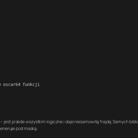
 oscar64 funkcji

– jest przede wszystkim logiczne i daje niesamowitą frajdę
. Samych bibl
 generuje pod maską
.