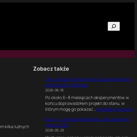
Szukaj
Zobacz także
C64 Ultimate Game Engine. Eksperymentalny
silnik dla C64 Ultimate
2026-06-18
Po około 6–8 miesiącach eksperymentów w
końcu doprowadziłem projekt do stanu, w
:
którym mogę go pokazać…
Dowiedz się więcej
C
Kod w C, Grafika w Blenderze. Jak napisałem
6
intro na C64
4
m kilka luźnych
2026-05-23
U