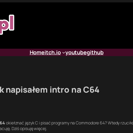
Home
itch.io
youtube
github
ak napisałem intro na C64
r64
okiełznać język C i pisać programy na Commodore 64? Wtedy rzuciłe
uję. Dziś opisuję więcej.