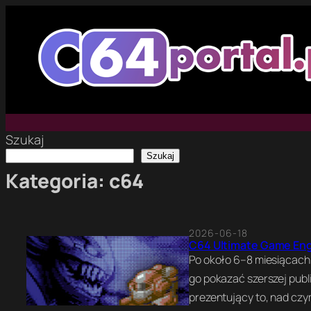
Przejdź
do
treści
Szukaj
Szukaj
Kategoria:
c64
2026-06-18
C64 Ultimate Game Engi
Po około 6–8 miesiącach
go pokazać szerszej publ
prezentujący to, nad cz