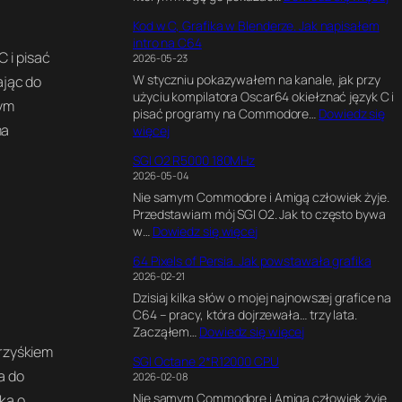
C
Kod w C, Grafika w Blenderze. Jak napisałem
6
intro na C64
4
 i pisać
2026-05-23
U
W styczniu pokazywałem na kanale, jak przy
l
ając do
użyciu kompilatora Oscar64 okiełznać język C i
t
nym
pisać programy na Commodore…
Dowiedz się
i
ma
:
więcej
m
K
a
SGI O2 R5000 180MHz
o
t
2026-05-04
d
e
Nie samym Commodore i Amigą człowiek żyje.
w
G
Przedstawiam mój SGI O2. Jak to często bywa
C
a
:
w…
Dowiedz się więcej
,
m
S
G
e
64 Pixels of Persia. Jak powstawała grafika
G
r
E
2026-02-21
I
a
n
Dzisiaj kilka słów o mojej najnowszej grafice na
O
f
g
C64 – pracy, która dojrzewała… trzy lata.
2
i
i
:
Zacząłem…
Dowiedz się więcej
R
k
n
6
5
Krzyśkiem
a
e
SGI Octane 2*R12000 CPU
4
0
w
.
a do
2026-02-08
P
0
B
E
Nie samym Commodore i Amigą człowiek żyje.
i
ka o
0