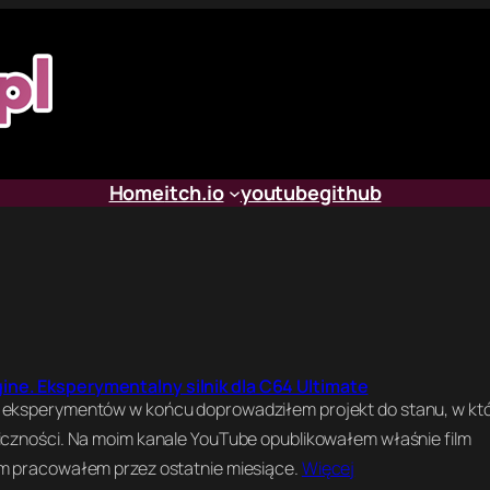
Home
itch.io
youtube
github
ne. Eksperymentalny silnik dla C64 Ultimate
 eksperymentów w końcu doprowadziłem projekt do stanu, w k
iczności. Na moim kanale YouTube opublikowałem właśnie film
ym pracowałem przez ostatnie miesiące.
Więcej