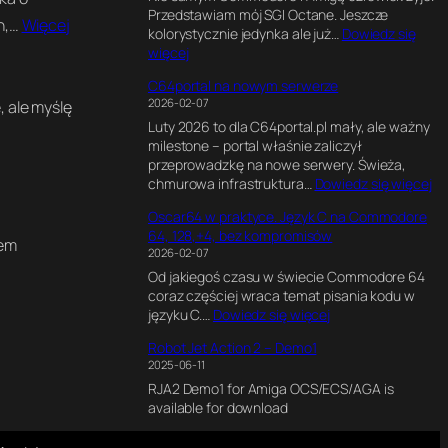
l
k
Przedstawiam mój SGI Octane. Jeszcze
x
1
e
s
h,…
Więcej
kolorystycznie jedynka ale już…
Dowiedz się
e
8
n
p
:
więcej
l
0
d
e
S
s
M
e
r
C64portal na nowym serwerze
G
o
H
r
y
2026-02-07
, ale myślę
I
f
z
z
m
Luty 2026 to dla C64portal.pl mały, ale ważny
O
P
e
e
milestone – portal właśnie zaliczył
c
e
.
n
przeprowadzkę na nowe serwery. Świeża,
t
r
J
t
:
chmurowa infrastruktura…
Dowiedz się więcej
a
s
a
a
C
n
i
k
l
Oscar64 w praktyce. Język C na Commodore
6
e
a
n
n
64, 128,+4, bez kompromisów
4
2
.
łem
a
y
2026-02-07
p
*
J
p
s
Od jakiegoś czasu w świecie Commodore 64
o
R
a
i
i
coraz częściej wraca temat pisania kodu w
r
1
k
s
l
:
języku C.…
Dowiedz się więcej
t
2
p
a
n
O
a
0
o
ł
i
Robot Jet Action 2 – Demo1
s
l
0
w
e
k
2025-06-11
c
n
0
s
m
d
RJA2 Demo1 for Amiga OCS/ECS/AGA is
a
a
C
t
i
l
available for download
r
n
P
a
n
a
6
o
U
w
t
C
4