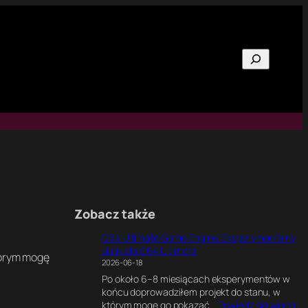
Szukaj
Zobacz także
C64 Ultimate Game Engine. Eksperymentalny
silnik dla C64 Ultimate
tórym mogę
2026-06-18
Po około 6–8 miesiącach eksperymentów w
końcu doprowadziłem projekt do stanu, w
:
którym mogę go pokazać…
Dowiedz się więcej