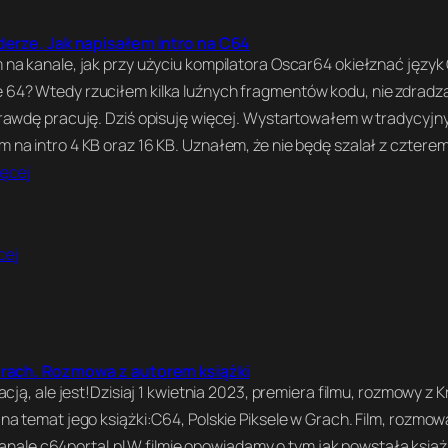
derze. Jak napisałem intro na C64
a kanale, jak przy użyciu kompilatora Oscar64 okiełznać język C
4? Wtedy rzuciłem kilka luźnych fragmentów kodu, nie zdradz
rawdę pracuję. Dziś opisuję więcej. Wystartowałem w tradycyj
a intro 4 KB oraz 16 KB. Uznałem, że nie będę szalał z cztere
ęcej
cej
Grach. Rozmowa z autorem książki
cją, ale jest!Dzisiaj 1 kwietnia 2023, premiera filmu, rozmowy z 
a temat jego książki:C64, Polskie Piksele w Grach. Film, rozmow
 kanale c64portal.pl W filmie opowiadamy o tym jak powstała książ