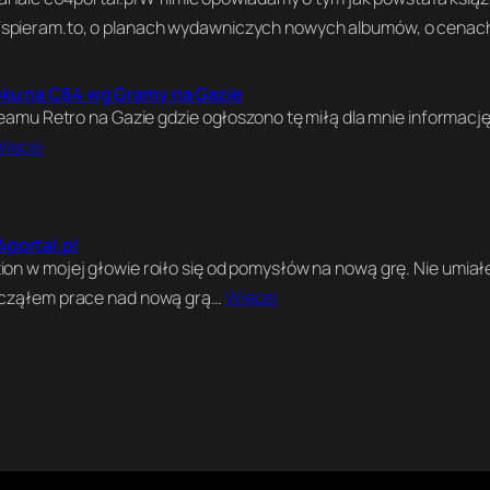
Wspieram.to, o planach wydawniczych nowych albumów, o cenac
oku na C64 wg Gramy na Gazie
treamu Retro na Gazie gdzie ogłoszono tę miłą dla mnie informację
ięcej
portal.pl
ion w mojej głowie roiło się od pomysłów na nową grę. Nie umia
zacząłem prace nad nową grą…
Więcej