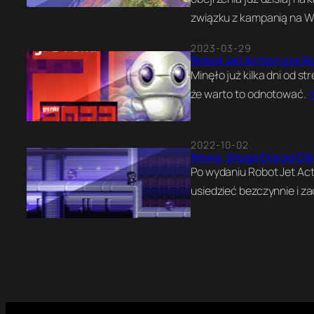
związku z kampanią na 
2023-03-29
Robot Jet Action grą R
Minęło już kilka dni od s
że warto to odnotować.
W
2022-10-02
Nowa, Druga Gra od C64
Po wydaniu Robot Jet Act
usiedzieć bezczynnie i 