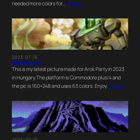
needed more colors for…
Więcej
2023-07-16
Mikrobi vs AI
This is my latest picture made for Arok Party in 2023
in Hungary.The platform is Commodore plus/4 and
the pic is 160×248 and uses 63 colors. Enjoy.
Więcej
2023-02-15