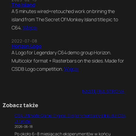
The Island
A 5 minutes wired+retouched work on brining the
island from The Secret Of Monkey Island title pic to
C64.
Więcej
2022-07-08
Horizon Logo
A Logo for Legendary C64 demo group Horizon.
Multicolor format + Rasterbars on the sides. Made for
CSDB Logo competition.
Więcej
NASTĘPNA STRONA
Zobacz także
C64 Ultimate Game Engine. Eksperymentalny silnik dla C64
Ultimate
2026-06-18
Po około 6–8 miesiącach eksperymentów w końcu