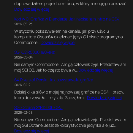
doprowadziłem projekt do stanu, w którym mogę go pokazać…
:
Dowiedz się więcej
C
Kod w C, Grafika w Blenderze. Jak napisałem intro na C64
6
2026-05-23
4
W styczniu pokazywałem na kanale, jak przy użyciu
U
kompilatora Oscar64 okiełznać język C i pisać programy na
l
:
Commodore…
Dowiedz się więcej
t
K
i
SGI O2 R5000 180MHz
o
m
2026-05-04
d
a
Nie samym Commodore i Amigą człowiek żyje. Przedstawiam
w
t
:
mój SGI O2. Jak to często bywa w…
Dowiedz się więcej
C
e
S
,
G
64 Pixels of Persia. Jak powstawała grafika
G
G
a
2026-02-21
I
r
m
Dzisiaj kilka słów o mojej najnowszej grafice na C64 – pracy,
O
a
e
:
która dojrzewała… trzy lata. Zacząłem…
Dowiedz się więcej
2
f
E
6
R
i
n
SGI Octane 2*R12000 CPU
4
5
k
g
2026-02-08
P
0
a
i
Nie samym Commodore i Amigą człowiek żyje. Przedstawiam
i
0
w
n
mój SGI Octane. Jeszcze kolorystycznie jedynka ale już…
x
0
B
e
:
Dowiedz się więcej
e
1
l
.