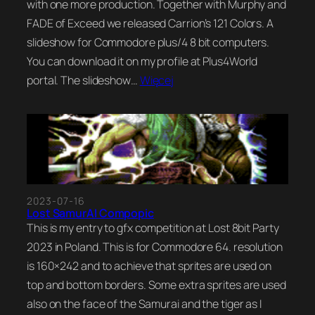
with one more production. Together with Murphy and
FADE of Exceed we released Carrion’s 121 Colors. A
slideshow for Commodore plus/4 8 bit computers.
You can download it on my profile at Plus4World
portal. The slideshow…
Więcej
2023-07-16
Lost SamurAI Compopic
This is my entry to gfx competition at Lost 8bit Party
2023 in Poland. This is for Commodore 64. resolution
is 160×242 and to achieve that sprites are used on
top and bottom borders. Some extra sprites are used
also on the face of the Samurai and the tiger as I