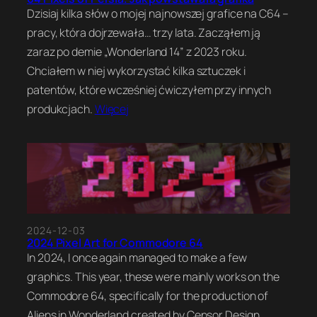
Dzisiaj kilka słów o mojej najnowszej grafice na C64 –
pracy, która dojrzewała… trzy lata. Zacząłem ją
zaraz po demie „Wonderland 14” z 2023 roku.
Chciałem w niej wykorzystać kilka sztuczek i
patentów, które wcześniej ćwiczyłem przy innych
produkcjach.
Więcej
2024-12-03
2024 Pixel Art for Commodore 64
In 2024, I once again managed to make a few
graphics. This year, these were mainly works on the
Commodore 64, specifically for the production of
Aliens in Wonderland created by Censor Design.