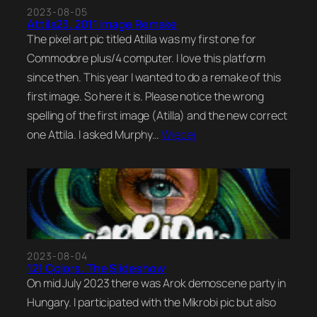
2023-08-05
Attila23. 2011 Image Remake
The pixel art pic titled Atilla was my first one for
Commodore plus/4 computer. I love this platform
since then. This year I wanted to do a remake of this
first image. So here it is. Please notice the wrong
spelling of the first image (Atilla) and the new correct
one Attila. I asked Murphy…
Więcej
2023-08-04
121 Colors. The Slideshow
On mid July 2023 there was Arok demoscene party in
Hungary. I participated with the Mikrobi pic but also