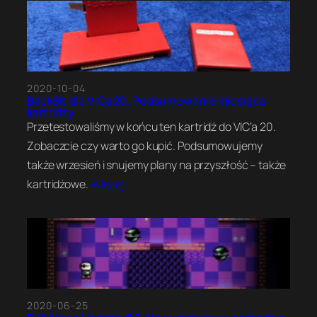
2020-10-04
BackBit dla VICa 20. Podsumowanie miesiąca
kartridży
Przetestowaliśmy w końcu ten kartridż do VIC’a 20.
Zobaczcie czy warto go kupić. Podsumowujemy
także wrzesień i snujemy plany na przyszłość – także
kartridżowe.
Więcej
2020-06-25