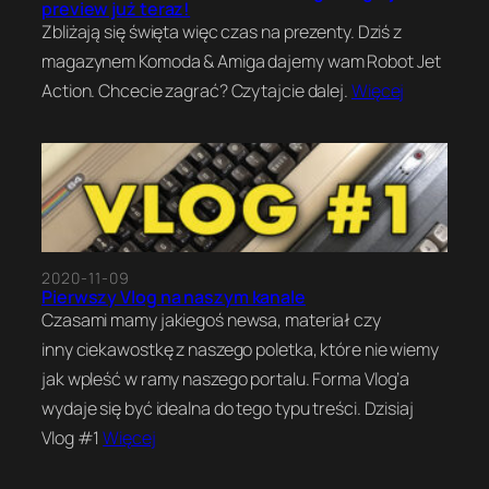
preview już teraz!
Zbliżają się święta więc czas na prezenty. Dziś z
magazynem Komoda & Amiga dajemy wam Robot Jet
Action. Chcecie zagrać? Czytajcie dalej.
Więcej
2020-11-09
Pierwszy Vlog na naszym kanale
Czasami mamy jakiegoś newsa, materiał czy
inny ciekawostkę z naszego poletka, które nie wiemy
jak wpleść w ramy naszego portalu. Forma Vlog’a
wydaje się być idealna do tego typu treści. Dzisiaj
Vlog #1
Więcej