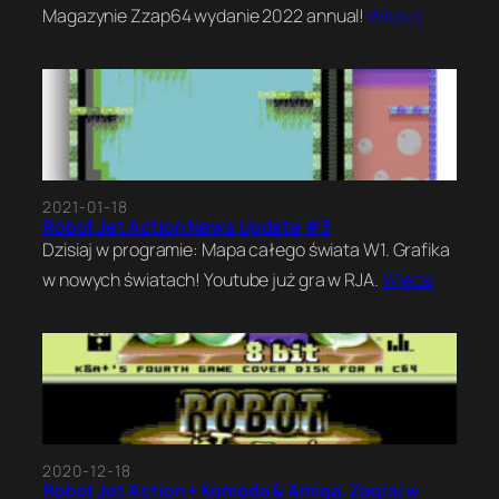
Magazynie Zzap64 wydanie 2022 annual!
Więcej
2021-01-18
Robot Jet Action News Update #3
Dzisiaj w programie: Mapa całego świata W1. Grafika
w nowych światach! Youtube już gra w RJA.
Więcej
2020-12-18
Robot Jet Action + Komoda & Amiga. Zagraj w