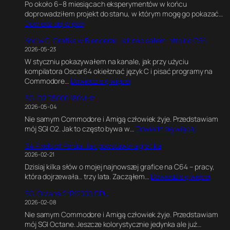
Po około 6–8 miesiącach eksperymentów w końcu
doprowadziłem projekt do stanu, w którym mogę go pokazać…
:
Dowiedz się więcej
C
Kod w C, Grafika w Blenderze. Jak napisałem intro na C64
6
2026-05-23
4
W styczniu pokazywałem na kanale, jak przy użyciu
U
kompilatora Oscar64 okiełznać język C i pisać programy na
l
:
Commodore…
Dowiedz się więcej
t
K
i
SGI O2 R5000 180MHz
o
m
2026-05-04
d
a
Nie samym Commodore i Amigą człowiek żyje. Przedstawiam
w
t
:
mój SGI O2. Jak to często bywa w…
Dowiedz się więcej
C
e
S
,
G
64 Pixels of Persia. Jak powstawała grafika
G
G
a
2026-02-21
I
r
m
Dzisiaj kilka słów o mojej najnowszej grafice na C64 – pracy,
O
a
e
:
która dojrzewała… trzy lata. Zacząłem…
Dowiedz się więcej
2
f
E
6
R
i
n
SGI Octane 2*R12000 CPU
4
5
k
g
2026-02-08
P
0
a
i
Nie samym Commodore i Amigą człowiek żyje. Przedstawiam
i
0
w
n
mój SGI Octane. Jeszcze kolorystycznie jedynka ale już…
x
0
B
e