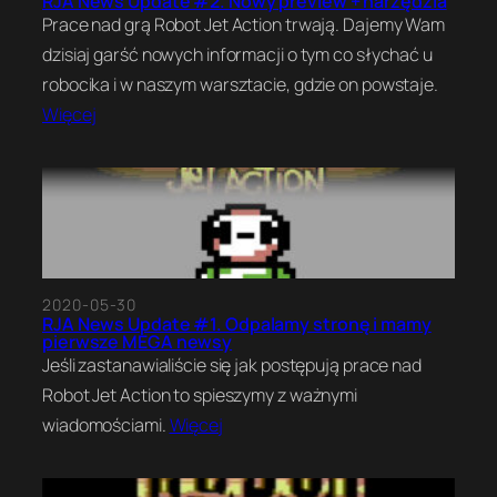
RJA News Update #2. Nowy preview + narzędzia
Prace nad grą Robot Jet Action trwają. Dajemy Wam
dzisiaj garść nowych informacji o tym co słychać u
robocika i w naszym warsztacie, gdzie on powstaje.
Więcej
2020-05-30
RJA News Update #1. Odpalamy stronę i mamy
pierwsze MEGA newsy
Jeśli zastanawialiście się jak postępują prace nad
Robot Jet Action to spieszymy z ważnymi
wiadomościami.
Więcej