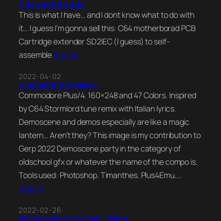
C64 parts for sale
This is what I have… and I dont know what to do with
it… I guess I’m gonna sell this: C64 motherborad PCB
Cartridge extender SD2IEC (I guess) to self-
assemble
Więcej
2022-04-02
Una Lanterna Magica
Commodore Plus/4. 160×248 and 47 Colors. Inspired
by C64 Stormlord tune remix with Italian lyrics.
Demoscene and demos especially are like a magic
lantern… Aren’t they? This image is my contribution to
Gerp 2022 Demoscene party in the category of
oldschool gfx or whatever the name of the compo is.
Tools used: Photoshop. Timanthes. Plus4Emu.…
Więcej
2022-02-26
Retronavigator’s Cave. Video