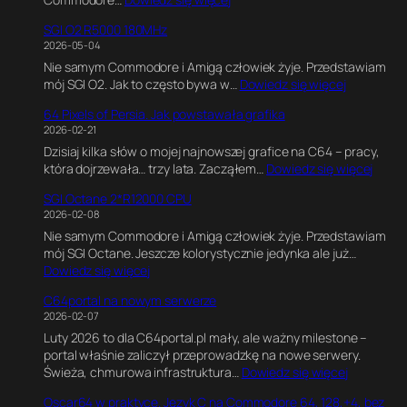
t
K
i
SGI O2 R5000 180MHz
o
m
2026-05-04
d
a
Nie samym Commodore i Amigą człowiek żyje. Przedstawiam
w
t
:
mój SGI O2. Jak to często bywa w…
Dowiedz się więcej
C
e
S
,
G
64 Pixels of Persia. Jak powstawała grafika
G
G
a
2026-02-21
I
r
m
Dzisiaj kilka słów o mojej najnowszej grafice na C64 – pracy,
O
a
e
:
która dojrzewała… trzy lata. Zacząłem…
Dowiedz się więcej
2
f
E
6
R
i
n
SGI Octane 2*R12000 CPU
4
5
k
g
2026-02-08
P
0
a
i
Nie samym Commodore i Amigą człowiek żyje. Przedstawiam
i
0
w
n
mój SGI Octane. Jeszcze kolorystycznie jedynka ale już…
x
0
B
e
:
Dowiedz się więcej
e
1
l
.
S
l
8
e
E
C64portal na nowym serwerze
G
s
0
n
k
2026-02-07
I
o
M
d
s
Luty 2026 to dla C64portal.pl mały, ale ważny milestone –
O
f
H
e
p
portal właśnie zaliczył przeprowadzkę na nowe serwery.
c
P
z
r
e
:
Świeża, chmurowa infrastruktura…
Dowiedz się więcej
t
e
z
r
C
a
r
e
y
Oscar64 w praktyce. Język C na Commodore 64, 128,+4, bez
6