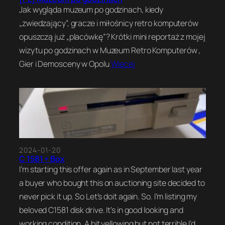
Jak wygląda muzeum po godzinach, kiedy
„zwiedzający”, gracze i miłośnicy retro komputerów
opuszczą już „placówkę”? Krótki mini reportaż z mojej
wizytu po godzinach w Muzeum Retro Komputerów ,
Gier i Demosceny w Opolu
Więcej
2024-01-20
C 1581 + Box
I’m starting this offer again as in September last year
a buyer who bought this on auctioning site decided to
never pick it up. So Let’s doit again. So. I’m listing my
beloved C1581 disk drive. It’s in good looking and
working condition. A bit yellowing but not terrible I’d