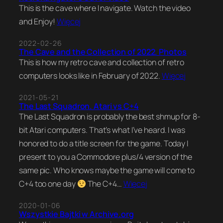
This is the cave where I navigate. Watch the video
and Enjoy!
Więcej
2022-02-26
The Cave and the Collection of 2022. Photos
This is how my retro cave and collection of retro
computers looks like in February of 2022.
Więcej
2021-05-21
The Last Squadron. Atari vs C+4
The Last Squadron is probably the best shmup for 8-
bit Atari computers. That’s what I’ve heard. I was
honored to do a title screen for the game. Today I
present to you a Commodore plus/4 version of the
same pic. Who knows maybe the game will come to
C+4 too one day
The C+4…
Więcej
2020-01-06
Wszystkie Bajtki w Archive.org