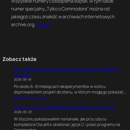
Wszystkie numery czasopisma Bajtek, w tym także
numer specjalny „Tylko o Commodore” można od
jakiegoś czasu znaleźć w archiwach internetowych
archive.org.
Więcej
Zobacz także
C64 Ultimate Game Engine. Eksperymentalny silnik dla C64
Ultimate
2026-06-18
Po około 6–8 miesiącach eksperymentów w końcu
doprowadziłem projekt do stanu, w którym mogę go pokazać…
:
Dowiedz się więcej
C
Kod w C, Grafika w Blenderze. Jak napisałem intro na C64
6
2026-05-23
4
W styczniu pokazywałem na kanale, jak przy użyciu
U
kompilatora Oscar64 okiełznać język C i pisać programy na
l
:
Commodore…
Dowiedz się więcej