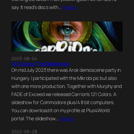
say. It read’s discs with…
Więcej
2023-08-04
121 Colors. The Slideshow
On mid July 2023 there was Arok demoscene party in
Hungary. I participated with the Mikrobi pic but also
with one more production. Together with Murphy and
FADE of Exceed we released Carrion’s 121 Colors. A
slideshow for Commodore plus/4 8 bit computers.
You can download it on my profile at Plus4World
portal. The slideshow…
Więcej
2022-06-28