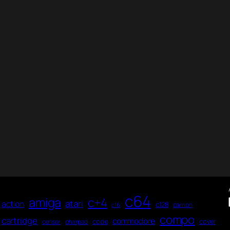
c64
amiga
c+4
atari
action
c128
carrion
c16
compo
cartridge
commodore
code
cover
censor
charpad