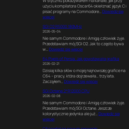
W styczniu pokazywałem na kanale, jak przy
l
użyciu kompilatora Oscar64 okiełznać język C i
t
pisać programy na Commodore…
Dowiedz się
i
:
więcej
m
K
a
SGI O2 R5000 180MHz
o
t
2026-05-04
d
e
Nie samym Commodore i Amigą człowiek żyje.
w
G
Przedstawiam mój SGI O2. Jak to często bywa
C
a
:
w…
Dowiedz się więcej
,
m
S
G
e
64 Pixels of Persia. Jak powstawała grafika
G
r
E
2026-02-21
I
a
n
Dzisiaj kilka słów o mojej najnowszej grafice na
O
f
g
C64 – pracy, która dojrzewała… trzy lata.
2
i
i
:
Zacząłem…
Dowiedz się więcej
R
k
n
6
5
a
e
SGI Octane 2*R12000 CPU
4
0
w
.
2026-02-08
P
0
B
E
Nie samym Commodore i Amigą człowiek żyje.
i
0
l
k
Przedstawiam mój SGI Octane. Jeszcze
x
1
e
s
kolorystycznie jedynka ale już…
Dowiedz się
e
8
n
p
:
więcej
l
0
d
e
S
s
M
e
r
C64portal na nowym serwerze