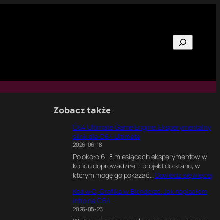
Szukaj
Zobacz także
C64 Ultimate Game Engine. Eksperymentalny
silnik dla C64 Ultimate
2026-06-18
Po około 6–8 miesiącach eksperymentów w
końcu doprowadziłem projekt do stanu, w
:
którym mogę go pokazać…
Dowiedz się więcej
C
Kod w C, Grafika w Blenderze. Jak napisałem
6
intro na C64
4
2026-05-23
U