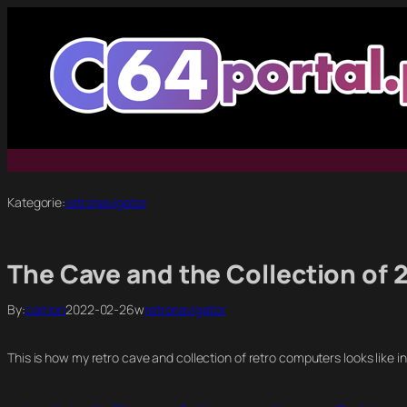
Przejdź
do
treści
Kategorie:
retronavigator
The Cave and the Collection of 
By:
carrion
2022-02-26
w
retronavigator
This is how my retro cave and collection of retro computers looks like i