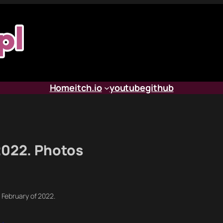
Home
itch.io
youtube
github
2022. Photos
n February of 2022.