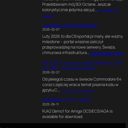
l
k
Przedstawiam mój SGI Octane. Jeszcze
x
1
e
s
kolorystycznie jedynka ale już…
Dowiedz się
e
8
n
p
:
więcej
l
0
d
e
S
s
M
e
r
C64portal na nowym serwerze
G
o
H
r
y
2026-02-07
I
f
z
z
m
Luty 2026 to dla C64portal.pl mały, ale ważny
O
P
e
e
milestone – portal właśnie zaliczył
c
e
.
n
przeprowadzkę na nowe serwery. Świeża,
t
r
J
t
:
chmurowa infrastruktura…
Dowiedz się więcej
a
s
a
a
C
n
i
k
l
Oscar64 w praktyce. Język C na Commodore
6
e
a
n
n
64, 128,+4, bez kompromisów
4
2
.
a
y
2026-02-07
p
*
J
p
s
Od jakiegoś czasu w świecie Commodore 64
o
R
a
i
i
coraz częściej wraca temat pisania kodu w
r
1
k
s
l
:
języku C.…
Dowiedz się więcej
t
2
p
a
n
O
a
0
o
ł
i
Robot Jet Action 2 – Demo1
s
l
0
w
e
k
2025-06-11
c
n
0
s
m
d
RJA2 Demo1 for Amiga OCS/ECS/AGA is
a
a
C
t
i
l
available for download
r
n
P
a
n
a
6
o
U
w
t
C
4