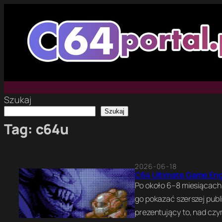
Przejdź
do
treści
Szukaj
Szukaj
Tag:
c64u
2026-06-18
C64 Ultimate Game Engi
Po około 6–8 miesiącach
go pokazać szerszej publ
prezentujący to, nad cz