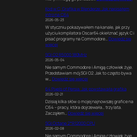
C
Kod w C, Grafika w Blenderze. Jak napisałem
6
intro na C64
4
2026-05-23
U
W styczniu pokazywałem na kanale, jak przy
l
użyciu kompilatora Oscar64 okiełznać język C i
t
pisać programy na Commodore…
Dowiedz się
i
:
więcej
m
K
a
SGI O2 R5000 180MHz
o
t
2026-05-04
d
e
Nie samym Commodore i Amigą człowiek żyje.
w
G
Przedstawiam mój SGI O2. Jak to często bywa
C
a
:
w…
Dowiedz się więcej
,
m
S
G
e
64 Pixels of Persia. Jak powstawała grafika
G
r
E
2026-02-21
I
a
n
Dzisiaj kilka słów o mojej najnowszej grafice na
O
f
g
C64 – pracy, która dojrzewała… trzy lata.
2
i
i
:
Zacząłem…
Dowiedz się więcej
R
k
n
6
5
a
e
SGI Octane 2*R12000 CPU
4
0
w
.
2026-02-08
P
0
B
E
Nie samym Commodore i Amigą człowiek żyje.
i
0