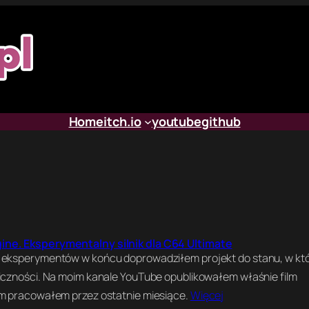
Home
itch.io
youtube
github
ne. Eksperymentalny silnik dla C64 Ultimate
 eksperymentów w końcu doprowadziłem projekt do stanu, w k
iczności. Na moim kanale YouTube opublikowałem właśnie film
ym pracowałem przez ostatnie miesiące.
Więcej