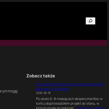
Szukaj
Zobacz także
C64 Ultimate Game Engine. Eksperymentalny
silnik dla C64 Ultimate
tórym mogę
2026-06-18
Po około 6–8 miesiącach eksperymentów w
końcu doprowadziłem projekt do stanu, w
:
którym mogę go pokazać…
Dowiedz się więcej