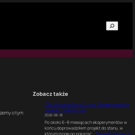
Szukaj
Zobacz także
C64 Ultimate Game Engine. Eksperymentalny
silnik dla C64 Ultimate
szemy o tym
2026-06-18
Po około 6–8 miesiącach eksperymentów w
końcu doprowadziłem projekt do stanu, w
:
którym mogę go pokazać…
Dowiedz się więcej