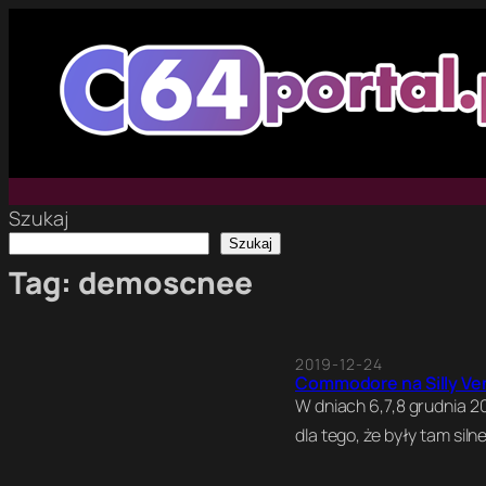
Przejdź
do
treści
Szukaj
Szukaj
Tag:
demoscnee
2019-12-24
Commodore na Silly Ve
W dniach 6,7,8 grudnia 2
dla tego, że były tam si