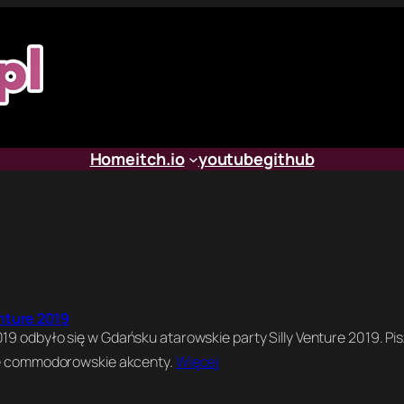
Home
itch.io
youtube
github
nture 2019
019 odbyło się w Gdańsku atarowskie party Silly Venture 2019. Pi
lne commodorowskie akcenty.
Więcej