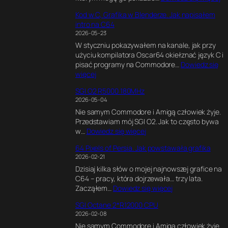
C
Kod w C, Grafika w Blenderze. Jak napisałem
6
intro na C64
4
2026-05-23
U
W styczniu pokazywałem na kanale, jak przy
l
użyciu kompilatora Oscar64 okiełznać język C i
t
pisać programy na Commodore…
Dowiedz się
i
:
więcej
m
K
a
SGI O2 R5000 180MHz
o
t
2026-05-04
d
e
Nie samym Commodore i Amigą człowiek żyje.
w
G
Przedstawiam mój SGI O2. Jak to często bywa
C
a
:
w…
Dowiedz się więcej
,
m
S
G
e
64 Pixels of Persia. Jak powstawała grafika
G
r
E
2026-02-21
I
a
n
Dzisiaj kilka słów o mojej najnowszej grafice na
O
f
g
C64 – pracy, która dojrzewała… trzy lata.
2
i
i
:
Zacząłem…
Dowiedz się więcej
R
k
n
6
5
a
e
SGI Octane 2*R12000 CPU
4
0
w
.
2026-02-08
P
0
B
E
Nie samym Commodore i Amigą człowiek żyje.
i
0