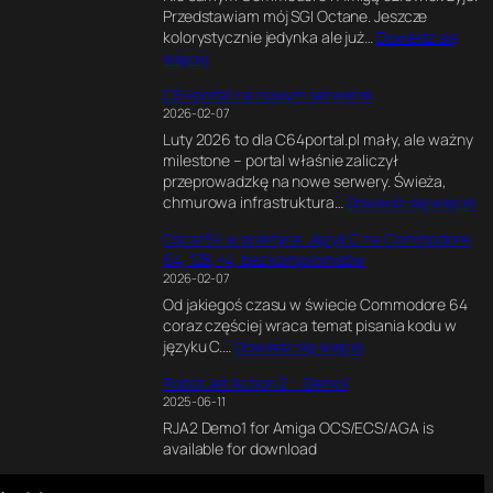
l
k
Przedstawiam mój SGI Octane. Jeszcze
x
1
e
s
kolorystycznie jedynka ale już…
Dowiedz się
e
8
n
p
:
więcej
l
0
d
e
S
s
M
e
r
C64portal na nowym serwerze
G
o
H
r
y
2026-02-07
I
f
z
z
m
Luty 2026 to dla C64portal.pl mały, ale ważny
O
P
e
e
milestone – portal właśnie zaliczył
c
e
.
n
przeprowadzkę na nowe serwery. Świeża,
t
r
J
t
:
chmurowa infrastruktura…
Dowiedz się więcej
a
s
a
a
C
n
i
k
l
Oscar64 w praktyce. Język C na Commodore
6
e
a
n
n
64, 128,+4, bez kompromisów
4
2
.
a
y
2026-02-07
p
*
J
p
s
Od jakiegoś czasu w świecie Commodore 64
o
R
a
i
i
coraz częściej wraca temat pisania kodu w
r
1
k
s
l
:
języku C.…
Dowiedz się więcej
t
2
p
a
n
O
a
0
o
ł
i
Robot Jet Action 2 – Demo1
s
l
0
w
e
k
2025-06-11
c
n
0
s
m
d
RJA2 Demo1 for Amiga OCS/ECS/AGA is
a
a
C
t
i
l
available for download
r
n
P
a
n
a
6
o
U
w
t
C
4