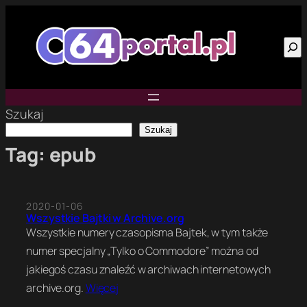
Przejdź
do
Szu
treści
Szukaj
Szukaj
Tag:
epub
2020-01-06
Wszystkie Bajtki w Archive.org
Wszystkie numery czasopisma Bajtek, w tym także
numer specjalny „Tylko o Commodore” można od
jakiegoś czasu znaleźć w archiwach internetowych
archive.org.
Więcej