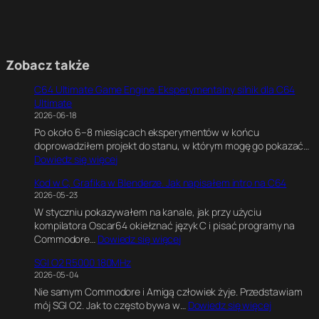
Zobacz także
C64 Ultimate Game Engine. Eksperymentalny silnik dla C64
Ultimate
2026-06-18
Po około 6–8 miesiącach eksperymentów w końcu
doprowadziłem projekt do stanu, w którym mogę go pokazać…
:
Dowiedz się więcej
C
Kod w C, Grafika w Blenderze. Jak napisałem intro na C64
6
2026-05-23
4
W styczniu pokazywałem na kanale, jak przy użyciu
U
kompilatora Oscar64 okiełznać język C i pisać programy na
l
:
Commodore…
Dowiedz się więcej
t
K
i
SGI O2 R5000 180MHz
o
m
2026-05-04
d
a
Nie samym Commodore i Amigą człowiek żyje. Przedstawiam
w
t
:
mój SGI O2. Jak to często bywa w…
Dowiedz się więcej
C
e
S