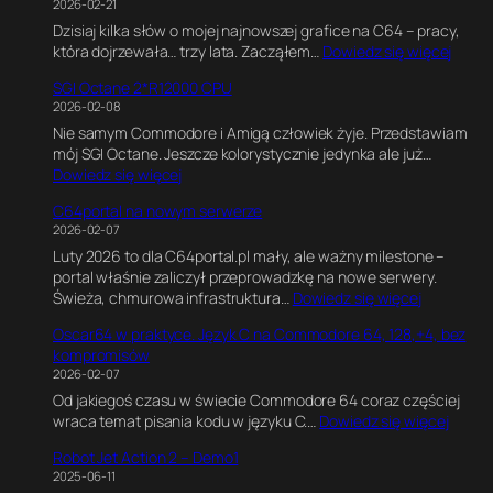
2026-02-21
I
r
m
Dzisiaj kilka słów o mojej najnowszej grafice na C64 – pracy,
O
a
e
:
która dojrzewała… trzy lata. Zacząłem…
Dowiedz się więcej
2
f
E
6
R
i
n
SGI Octane 2*R12000 CPU
4
5
k
g
2026-02-08
P
0
a
i
Nie samym Commodore i Amigą człowiek żyje. Przedstawiam
i
0
w
n
mój SGI Octane. Jeszcze kolorystycznie jedynka ale już…
x
0
B
e
:
Dowiedz się więcej
e
1
l
.
S
l
8
e
E
C64portal na nowym serwerze
G
s
0
n
k
2026-02-07
I
o
M
d
s
Luty 2026 to dla C64portal.pl mały, ale ważny milestone –
O
f
H
e
p
portal właśnie zaliczył przeprowadzkę na nowe serwery.
c
P
z
r
e
:
Świeża, chmurowa infrastruktura…
Dowiedz się więcej
t
e
z
r
C
a
r
e
y
Oscar64 w praktyce. Język C na Commodore 64, 128,+4, bez
6
n
s
.
m
kompromisów
4
e
i
J
e
2026-02-07
p
2
a
a
n
Od jakiegoś czasu w świecie Commodore 64 coraz częściej
o
*
.
k
t
:
wraca temat pisania kodu w języku C.…
Dowiedz się więcej
r
R
J
n
a
O
t
1
a
a
l
Robot Jet Action 2 – Demo1
s
a
2
k
p
n
2025-06-11
c
l
0
p