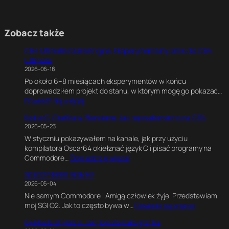
Zobacz także
C64 Ultimate Game Engine. Eksperymentalny silnik dla C64
Ultimate
2026-06-18
Po około 6–8 miesiącach eksperymentów w końcu
doprowadziłem projekt do stanu, w którym mogę go pokazać…
:
Dowiedz się więcej
C
Kod w C, Grafika w Blenderze. Jak napisałem intro na C64
6
2026-05-23
4
W styczniu pokazywałem na kanale, jak przy użyciu
U
kompilatora Oscar64 okiełznać język C i pisać programy na
l
:
Commodore…
Dowiedz się więcej
t
K
i
SGI O2 R5000 180MHz
o
m
2026-05-04
d
a
Nie samym Commodore i Amigą człowiek żyje. Przedstawiam
w
t
:
mój SGI O2. Jak to często bywa w…
Dowiedz się więcej
C
e
S
,
G
64 Pixels of Persia. Jak powstawała grafika
G
G
a