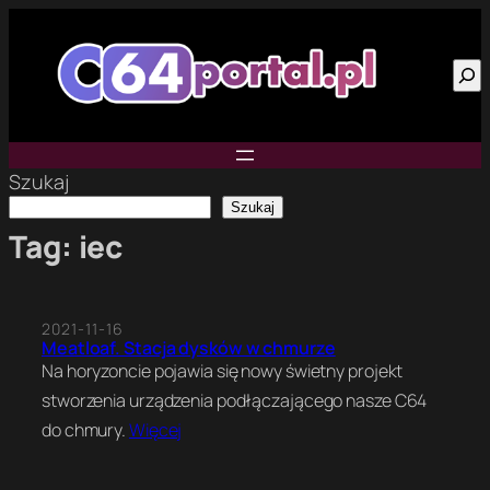
Przejdź
do
Szu
treści
Szukaj
Szukaj
Tag:
iec
2021-11-16
Meatloaf. Stacja dysków w chmurze
Na horyzoncie pojawia się nowy świetny projekt
stworzenia urządzenia podłączającego nasze C64
do chmury.
Więcej