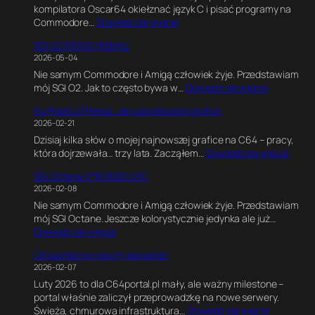
kompilatora Oscar64 okiełznać język C i pisać programy na
l
:
Commodore…
Dowiedz się więcej
t
K
i
SGI O2 R5000 180MHz
o
m
2026-05-04
d
a
Nie samym Commodore i Amigą człowiek żyje. Przedstawiam
w
t
:
mój SGI O2. Jak to często bywa w…
Dowiedz się więcej
C
e
S
,
G
64 Pixels of Persia. Jak powstawała grafika
G
G
a
2026-02-21
I
r
m
Dzisiaj kilka słów o mojej najnowszej grafice na C64 – pracy,
O
a
e
:
która dojrzewała… trzy lata. Zacząłem…
Dowiedz się więcej
2
f
E
6
R
i
n
SGI Octane 2*R12000 CPU
4
5
k
g
2026-02-08
P
0
a
i
Nie samym Commodore i Amigą człowiek żyje. Przedstawiam
i
0
w
n
mój SGI Octane. Jeszcze kolorystycznie jedynka ale już…
x
0
B
e
:
Dowiedz się więcej
e
1
l
.
S
l
8
e
E
C64portal na nowym serwerze
G
s
0
n
k
2026-02-07
I
o
M
d
s
Luty 2026 to dla C64portal.pl mały, ale ważny milestone –
O
f
H
e
p
portal właśnie zaliczył przeprowadzkę na nowe serwery.
c
P
z
r
e
:
Świeża, chmurowa infrastruktura…
Dowiedz się więcej
t
e