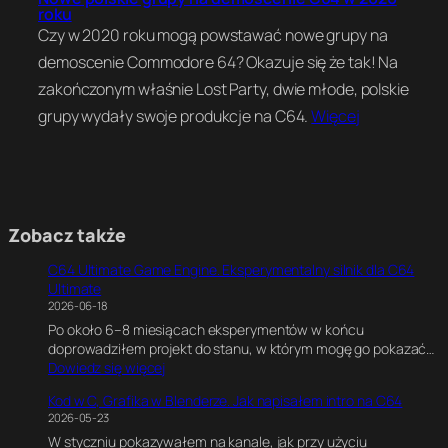
roku
Czy w 2020 roku mogą powstawać nowe grupy na
demoscenie Commodore 64? Okazuje się że tak! Na
zakończonym właśnie Lost Party, dwie młode, polskie
grupy wydały swoje produkcje na C64.
Więcej
Zobacz także
C64 Ultimate Game Engine. Eksperymentalny silnik dla C64
Ultimate
2026-06-18
Po około 6–8 miesiącach eksperymentów w końcu
doprowadziłem projekt do stanu, w którym mogę go pokazać…
:
Dowiedz się więcej
C
Kod w C, Grafika w Blenderze. Jak napisałem intro na C64
6
2026-05-23
4
W styczniu pokazywałem na kanale, jak przy użyciu
U