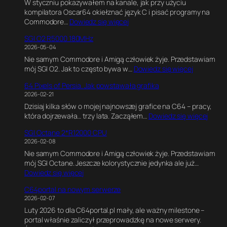
W styczniu pokazywałem na kanale, jak przy użyciu
U
kompilatora Oscar64 okiełznać język C i pisać programy na
l
:
Commodore…
Dowiedz się więcej
t
K
i
SGI O2 R5000 180MHz
o
m
2026-05-04
d
a
Nie samym Commodore i Amigą człowiek żyje. Przedstawiam
w
t
:
mój SGI O2. Jak to często bywa w…
Dowiedz się więcej
C
e
S
,
G
64 Pixels of Persia. Jak powstawała grafika
G
G
a
2026-02-21
I
r
m
Dzisiaj kilka słów o mojej najnowszej grafice na C64 – pracy,
O
a
e
:
która dojrzewała… trzy lata. Zacząłem…
Dowiedz się więcej
2
f
E
6
R
i
n
SGI Octane 2*R12000 CPU
4
5
k
g
2026-02-08
P
0
a
i
Nie samym Commodore i Amigą człowiek żyje. Przedstawiam
i
0
w
n
mój SGI Octane. Jeszcze kolorystycznie jedynka ale już…
x
0
B
e
:
Dowiedz się więcej
e
1
l
.
S
l
8
e
E
C64portal na nowym serwerze
G
s
0
n
k
2026-02-07
I
o
M
d
s
Luty 2026 to dla C64portal.pl mały, ale ważny milestone –
O
f
H
e
p
portal właśnie zaliczył przeprowadzkę na nowe serwery.
c
P
z
r
e