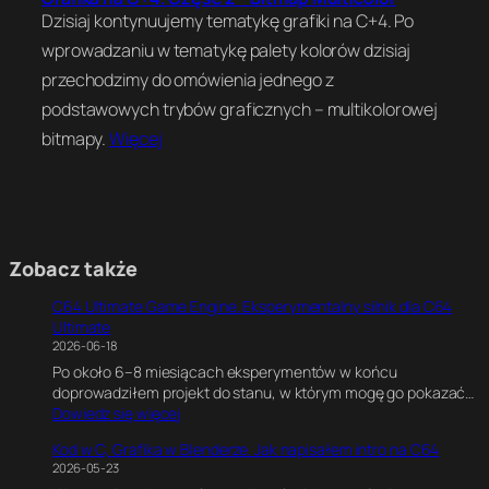
Dzisiaj kontynuujemy tematykę grafiki na C+4. Po
wprowadzaniu w tematykę palety kolorów dzisiaj
przechodzimy do omówienia jednego z
podstawowych trybów graficznych – multikolorowej
bitmapy.
Więcej
Zobacz także
C64 Ultimate Game Engine. Eksperymentalny silnik dla C64
Ultimate
2026-06-18
Po około 6–8 miesiącach eksperymentów w końcu
doprowadziłem projekt do stanu, w którym mogę go pokazać…
:
Dowiedz się więcej
C
Kod w C, Grafika w Blenderze. Jak napisałem intro na C64
6
2026-05-23
4