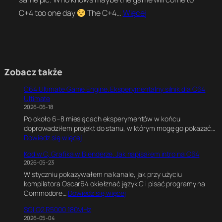
C+4 too one day
The C+4…
Więcej
Zobacz także
C64 Ultimate Game Engine. Eksperymentalny silnik dla C64
Ultimate
2026-06-18
Po około 6–8 miesiącach eksperymentów w końcu
doprowadziłem projekt do stanu, w którym mogę go pokazać…
:
Dowiedz się więcej
C
Kod w C, Grafika w Blenderze. Jak napisałem intro na C64
6
2026-05-23
4
W styczniu pokazywałem na kanale, jak przy użyciu
U
kompilatora Oscar64 okiełznać język C i pisać programy na
l
:
Commodore…
Dowiedz się więcej
t
K
i
SGI O2 R5000 180MHz
o
m
2026-05-04
d
a