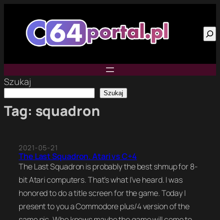
Przejdź
do
Szu
treści
Szukaj
Szukaj
Tag:
squadron
2021-05-21
The Last Squadron. Atari vs C+4
The Last Squadron is probably the best shmup for 8-
bit Atari computers. That’s what I’ve heard. I was
honored to do a title screen for the game. Today I
present to you a Commodore plus/4 version of the
same pic. Who knows maybe the game will come to