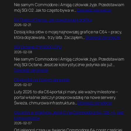
Nie samym Commodore i Amigą człowiek żyje. Przedstawiam
w
t
:
mój SGI O2. Jak to często bywa w…
Dowiedz się więcej
C
e
S
,
G
64 Pixels of Persia. Jak powstawała grafika
G
G
a
2026-02-21
I
r
m
Dzisiaj kilka słów o mojej najnowszej grafice na C64 – pracy,
O
a
e
:
która dojrzewała… trzy lata. Zacząłem…
Dowiedz się więcej
2
f
E
6
R
i
n
SGI Octane 2*R12000 CPU
4
5
k
g
2026-02-08
P
0
a
i
Nie samym Commodore i Amigą człowiek żyje. Przedstawiam
i
0
w
n
mój SGI Octane. Jeszcze kolorystycznie jedynka ale już…
x
0
B
e
:
Dowiedz się więcej
e
1
l
.
S
l
8
e
E
C64portal na nowym serwerze
G
s
0
n
k
2026-02-07
I
o
M
d
s
Luty 2026 to dla C64portal.pl mały, ale ważny milestone –
O
f
H
e
p
portal właśnie zaliczył przeprowadzkę na nowe serwery.
c
P
z
r
e
:
Świeża, chmurowa infrastruktura…
Dowiedz się więcej
t
e
z
r
C
a
r
e
y
Oscar64 w praktyce. Język C na Commodore 64, 128,+4, bez
6
n
s
.
m
kompromisów
4
e
i
J
e
2026-02-07
p
2
a
a
n
Od jakiegoś czasu w świecie Commodore 64 coraz częściej
o
*