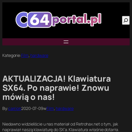
Przejdź
do
Szu
treści
Kategorie:
Film
, 
hardware
AKTUALIZACJA! Klawiatura
SX64. Po naprawie! Znowu
mówią o nas!
By:
carrion
2020-07-09
w
Film
, 
hardware
Niedawno widzieliście u nas materiał od Retrohax.net o tym, jak
naprawiał naszą klawiaturę do SX’a. Klawiatura właśnie dotarła.