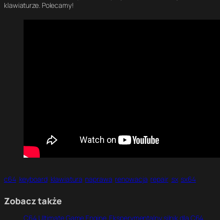
klawiaturze. Polecamy!
c64
keyboard
klawiatura
naprawa
renowacja
repair
sx
sx64
Zobacz także
C64 Ultimate Game Engine. Eksperymentalny silnik dla C64