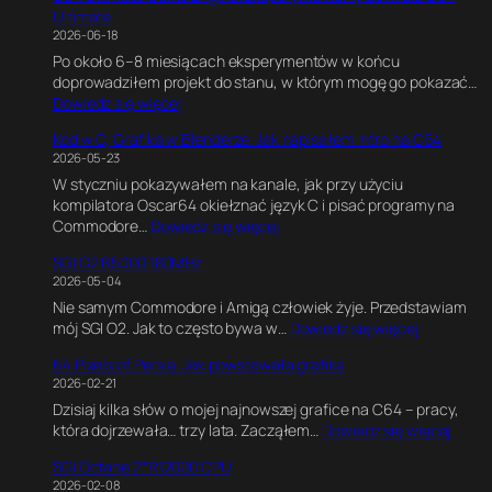
Ultimate
2026-06-18
Po około 6–8 miesiącach eksperymentów w końcu
doprowadziłem projekt do stanu, w którym mogę go pokazać…
:
Dowiedz się więcej
C
Kod w C, Grafika w Blenderze. Jak napisałem intro na C64
6
2026-05-23
4
W styczniu pokazywałem na kanale, jak przy użyciu
U
kompilatora Oscar64 okiełznać język C i pisać programy na
l
:
Commodore…
Dowiedz się więcej
t
K
i
SGI O2 R5000 180MHz
o
m
2026-05-04
d
a
Nie samym Commodore i Amigą człowiek żyje. Przedstawiam
w
t
:
mój SGI O2. Jak to często bywa w…
Dowiedz się więcej
C
e
S
,
G
64 Pixels of Persia. Jak powstawała grafika
G
G
a
2026-02-21
I
r
m
Dzisiaj kilka słów o mojej najnowszej grafice na C64 – pracy,
O
a
e
:
która dojrzewała… trzy lata. Zacząłem…
Dowiedz się więcej
2
f
E
6
R
i
n
SGI Octane 2*R12000 CPU
4
5
k
g
2026-02-08
P