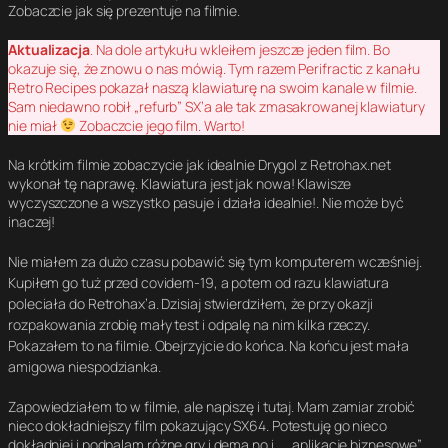
Zobaczcie jak się prezentuje na filmie.
Aktualizacja
. Na dole artykułu wkleiłem jeszcze jeden film. Bo
okazuje się, że znowu o nas mówią. Tym razem Perifractic z kanału
Retro Recipes pokazał naszą klawiaturę na swoim kanale w filmie.
Sam niedawno robił „refurb” SX’a ale tak zmasakrowanej klawiatury
nie miał
Zobaczcie jego film. Warto!
Na krótkim filmie zobaczycie jak idealnie Drygol z Retrohax.net
wykonał tę naprawę. Klawiatura jest jak nowa! Klawisze
wyczyszczone a wszystko pasuje i działa idealnie!. Nie może być
inaczej!
Nie miałem za dużo czasu pobawić się tym komputerem wcześniej.
Kupiłem go tuż przed covidem-19, a potem od razu klawiatura
poleciała do Retrohax’a. Dzisiaj stwierdziłem, że przy okazji
rozpakowania zrobię mały test i odpalę na nim kilka rzeczy.
Pokazałem to na filmie. Obejrzyjcie do końca. Na końcu jest mała
amigowa niespodzianka.
Zapowiedziałem to w filmie, ale napiszę i tutaj. Mam zamiar zrobić
nieco dokładniejszy film pokazujący SX64. Potestuję go nieco
dokładniej i podpalam różne gry i dema no i … „aplikacje biznesowe”