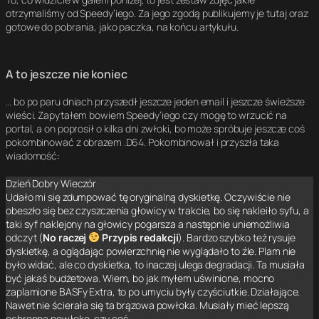
otrzymaliśmy od Speedy’iego. Za jego zgodą publikujemy je tutaj oraz
gotowe do pobrania, jako paczka, na końcu artykułu.
A to jeszcze nie koniec
… bo po paru dniach przyszedł jeszcze jeden email i jeszcze świeższe
wieści. Zapytałem bowiem Speedy’iego czy mogę to wrzucić na
portal, a on poprosił o kilka dni zwłoki, bo może spróbuje jeszcze coś
pokombinować z obrazem .D64. Pokombinował i przyszła taka
wiadomość:
Dzień Dobry Wieczór
Udało mi się zdumpować tę oryginalną dyskietkę. Oczywiście nie
obeszło się bez czyszczenia głowicy w trakcie, bo się nakleiło syfu, a
taki syf naklejony na głowicy pogarsza a następnie uniemożliwia
odczyt (
No raczej
Przypis redakcji
). Bardzo szybko też rysuje
dyskietkę, a oglądając powierzchnię nie wyglądało to źle. Plam nie
było widać, ale co dyskietka, to inaczej ulega degradacji. Ta musiała
być jakaś budżetowa. Wiem, bo jak myłem uświnione, mocno
zaplamione BASFy Extra, to po umyciu były czyściutkie. Działające.
Nawet nie ścierała się ta brązowa powłoka. Musiały mieć lepszą
ochronną powłokę, czy coś…