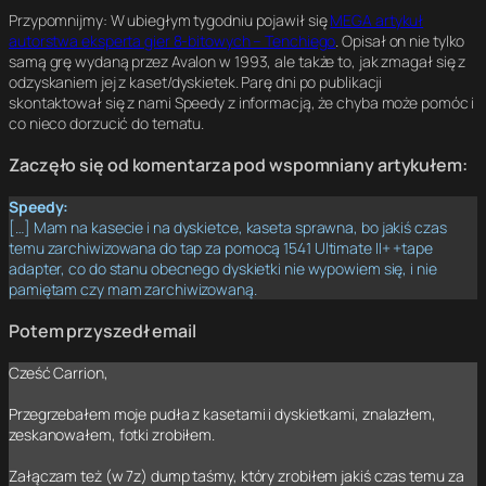
Przypomnijmy: W ubiegłym tygodniu pojawił się
MEGA artykuł
autorstwa eksperta gier 8-bitowych – Tenchiego
. Opisał on nie tylko
samą grę wydaną przez Avalon w 1993, ale także to, jak zmagał się z
odzyskaniem jej z kaset/dyskietek. Parę dni po publikacji
skontaktował się z nami Speedy z informacją, że chyba może pomóc i
co nieco dorzucić do tematu.
Zaczęło się od komentarza pod wspomniany artykułem:
Speedy:
[…]
Mam na kasecie i na dyskietce, kaseta sprawna, bo jakiś czas
temu zarchiwizowana do tap za pomocą 1541 Ultimate II+ +tape
adapter, co do stanu obecnego dyskietki nie wypowiem się, i nie
pamiętam czy mam zarchiwizowaną.
Potem przyszedł email
Cześć Carrion,
Przegrzebałem moje pudła z kasetami i dyskietkami, znalazłem,
zeskanowałem, fotki zrobiłem.
Załączam też (w 7z) dump taśmy, który zrobiłem jakiś czas temu za