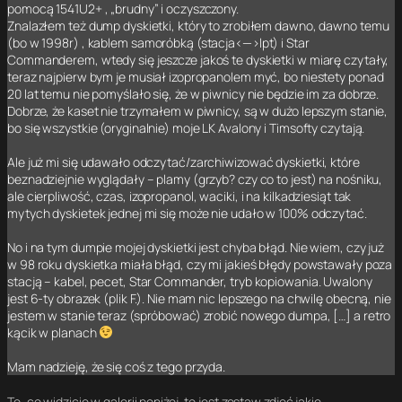
pomocą 1541U2+ , „brudny” i oczyszczony.
Znalazłem też dump dyskietki, który to zrobiłem dawno, dawno temu
(bo w 1998r) , kablem samoróbką (stacja<—>lpt) i Star
Commanderem, wtedy się jeszcze jakoś te dyskietki w miarę czytały,
teraz najpierw bym je musiał izopropanolem myć, bo niestety ponad
20 lat temu nie pomyślało się, że w piwnicy nie będzie im za dobrze.
Dobrze, że kaset nie trzymałem w piwnicy, są w dużo lepszym stanie,
bo się wszystkie (oryginalnie) moje LK Avalony i Timsofty czytają.
Ale już mi się udawało odczytać/zarchiwizować dyskietki, które
beznadziejnie wyglądały – plamy (grzyb? czy co to jest) na nośniku,
ale cierpliwość, czas, izopropanol, waciki, i na kilkadziesiąt tak
mytych dyskietek jednej mi się może nie udało w 100% odczytać.
No i na tym dumpie mojej dyskietki jest chyba błąd. Nie wiem, czy już
w 98 roku dyskietka miała błąd, czy mi jakieś błędy powstawały poza
stacją – kabel, pecet, Star Commander, tryb kopiowania. Uwalony
jest 6-ty obrazek (plik F.). Nie mam nic lepszego na chwilę obecną, nie
jestem w stanie teraz (spróbować) zrobić nowego dumpa, […] a retro
kącik w planach
Mam nadzieję, że się coś z tego przyda.
To, co widzicie w galerii poniżej, to jest zestaw zdjęć jakie