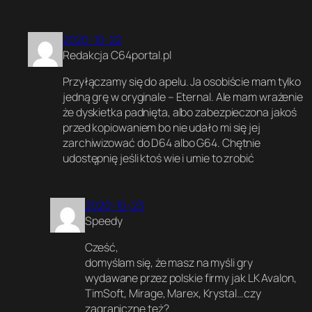
e
6
4
2020-10-22
,
Redakcja C64portal.pl
1
2
Przyłączamy się do apelu. Ja osobiście mam tylko
8
,
jedną grę w oryginale – Eternal. Ale mam wrażenie
+
że dyskietka padnięta, albo zabezpieczona jakoś
4
przed kopiowaniem bo nie udało mi się jej
,
zarchiwizować do D64 albo G64. Chętnie
b
udostępnię jeśli ktoś wie i umie to zrobić
e
z
k
o
2020-10-23
m
Speedy
p
r
Cześć,
o
domyślam się, że masz na myśli gry
m
wydawane przez polskie firmy jak LK Avalon,
i
TimSoft, Mirage, Marex, Krystal…czy
s
ó
zagraniczne też?