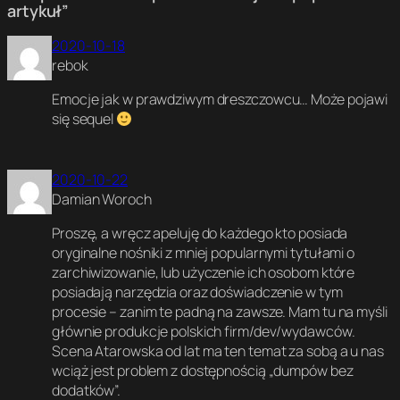
a
n
d
artykuł”
a
s
ł
t
l
k
e
a
r
a
2020-10-18
t
r
g
o
C
rebok
y
w
r
n
6
c
e
a
a
4
Emocje jak w prawdziwym dreszczowcu… Może pojawi
e
r
f
C
U
.
z
się sequel
i
6
l
J
e
k
4
t
ę
a
i
z
m
2020-10-22
y
a
Damian Woroch
k
t
C
e
Proszę, a wręcz apeluję do każdego kto posiada
n
a
oryginalne nośniki z mniej popularnymi tytułami o
C
zarchiwizowanie, lub użyczenie ich osobom które
o
posiadają narzędzia oraz doświadczenie w tym
m
procesie – zanim te padną na zawsze. Mam tu na myśli
m
głównie produkcje polskich firm/dev/wydawców.
o
Scena Atarowska od lat ma ten temat za sobą a u nas
d
wciąż jest problem z dostępnością „dumpów bez
o
r
dodatków”.