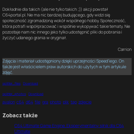
Dokładnie dla takich (ale nie tylko takich ;)) akcji powstał
C64portal.pl. Nie ma nic bardziej budującego, gdy widzi się
społeczność zgromadzoną wokół wspólnego hobby. Społeczność,
która potrafi współpracować i wspólnie wykopywać takie tematy. Nie
pozostaje nam nic innego jako tylko udostępnić pliki do pobrania i
życzyć udanego grania w oryginał.
Carrion
Zdjęcia i materiał udostępniony dzięki uprzejmości Speed’iego. On
także jest właścicielem praw autorskich do użytych w tym artykule
zdjęć.
splitter_files
Download
splitter_photos
Download
avalon
c64
d64
file
gra
photo
plik
tap
zdjęcie
Zobacz także
C64 Ultimate Game Engine. Eksperymentalny silnik dla C64
Ultimate