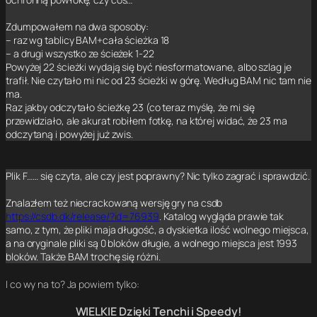
Zdumpowałem na dwa sposoby:
– raz wg tablicy BAM+cała ścieżka 18
– a drugi wszystko ze ścieżek 1-22
Powyżej 22 ścieżki wydają się być niesformatowane, albo szlag je
trafił. Nie czytało mi nic od 23 ścieżki w górę. Według BAM nic tam nie
ma.
Raz jakby odczytało ścieżkę 23 (co teraz myślę, że mi się
przewidziało, ale akurat robiłem fotkę, na której widać, że 23 ma
odczytaną i powyżej już zwis.
Plik F…… się czyta, ale czy jest poprawny? Nic tylko zagrać i sprawdzić.
Znalazłem też niecrackowaną wersję gry na csdb
https://csdb.dk/release/?id=76939
. Katalog wygląda prawie tak
samo, z tym, że pliki maja długość, a dyskietka ilość wolnego miejsca,
a na oryginale pliki są 0 bloków długie, a wolnego miejsca jest 1993
bloków. Także BAM trochę się różni.
I co wy na to? Ja powiem tylko:
WIELKIE Dzięki Tenchi i Speedy!