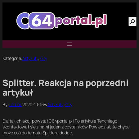
Przejdź
do
Szu
treści
Kategorie:
Artykuły
, 
Gry
Splitter. Reakcja na poprzedni
artykuł
By:
carrion
2020-10-16
w
Artykuły
, 
Gry
Dla takich akcji powstał C64portal.pl! Po artykule Tenchiego
skontaktował się z nami jeden z czytelników. Powiedział, że chyba
może coś do tematu Splittera dodać.