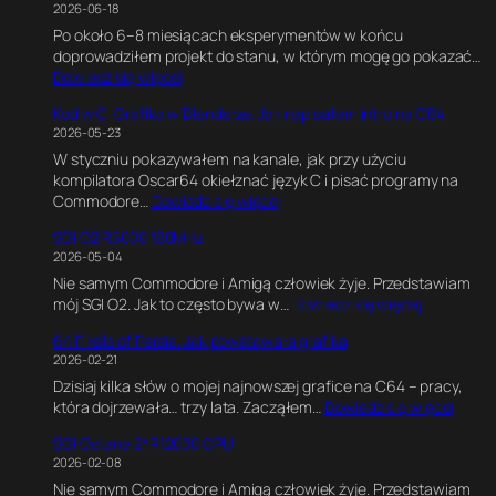
2026-06-18
Po około 6–8 miesiącach eksperymentów w końcu
doprowadziłem projekt do stanu, w którym mogę go pokazać…
:
Dowiedz się więcej
C
Kod w C, Grafika w Blenderze. Jak napisałem intro na C64
6
2026-05-23
4
W styczniu pokazywałem na kanale, jak przy użyciu
U
kompilatora Oscar64 okiełznać język C i pisać programy na
l
:
Commodore…
Dowiedz się więcej
t
K
i
SGI O2 R5000 180MHz
o
m
2026-05-04
d
a
Nie samym Commodore i Amigą człowiek żyje. Przedstawiam
w
t
:
mój SGI O2. Jak to często bywa w…
Dowiedz się więcej
C
e
S
,
G
64 Pixels of Persia. Jak powstawała grafika
G
G
a
2026-02-21
I
r
m
Dzisiaj kilka słów o mojej najnowszej grafice na C64 – pracy,
O
a
e
:
która dojrzewała… trzy lata. Zacząłem…
Dowiedz się więcej
2
f
E
6
R
i
n
SGI Octane 2*R12000 CPU
4
5
k
g
2026-02-08
P
0
a
i
Nie samym Commodore i Amigą człowiek żyje. Przedstawiam
i
0
w