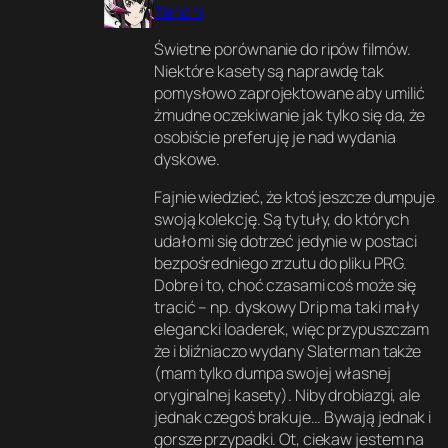
Tenchi
Świetne porównanie do ripów filmów.
Niektóre kasety są naprawdę tak
pomysłowo zaprojektowane aby umilić
żmudne oczekiwanie jak tylko się da, że
osobiście preferuję je nad wydania
dyskowe.
Fajnie wiedzieć, że ktoś jeszcze dumpuje
swoją kolekcję. Są tytuły, do których
udało mi się dotrzeć jedynie w postaci
bezpośredniego zrzutu do pliku PRG.
Dobre i to, choć czasami coś może się
tracić – np. dyskowy Drip ma taki mały
elegancki loaderek, więc przypuszczam
że i bliźniaczo wydany Slaterman także
(mam tylko dumpa swojej własnej
oryginalnej kasety). Niby drobiazgi, ale
jednak czegoś brakuje… Bywają jednak i
gorsze przypadki. Ot, ciekaw jestem na