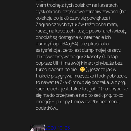
w
Mam trochę z tych polskich na kasetach i
dyskietkach, częściowo zarchiwizowane (bo
kolekcja co jakiś czas się powiększa).
Zagranicznych tytułów też trochę mam,
raczej na kasetach i też je powoli archiwizuję,
chociaż są dostępne w internecie ich
dumpy(tap,d64,g64), ale jakaś taka
satysfakcja , że to jest dump mojej kasety.
Jakoś wczytywanie gry z kasety (lub tap
poprzez UII+) ma swój klimat (chyba,że bez
turbo loadera, to nie..
), jeszcze jak w
trakcie przygrywa muzyczka i ładny obrazek,
to nawet te 3-4-5 minut się poczeka..a z prg,
rach, ciach i jest, takie to „gołe” (no chyba, że
się ma do przejrzenia na cito setki prg, to co
innego) – jak ripy filmów dvd/br bez menu,
dodatków..
2020-10-23