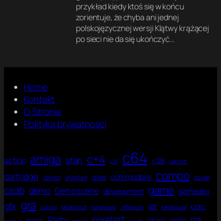
przykład kiedy ktoś się w końcu
zorientuje, że chyba ani jednej
polskojęzycznej wersji Klątwy krążącej
po sieci nie da się ukończyć…
Home
Kontakt
O Stronie
Polityka prywatności
c64
amiga
c+4
atari
action
c128
carrion
c16
compo
cartridge
commodore
code
cover
censor
charpad
game
csdb
demo
Demoscene
gamedev
development
gra
gfx
jet
kickc
graphics
hardware
inflexion
keyboard
Grafika
pixelart
rja
Party
plus4
News
retro