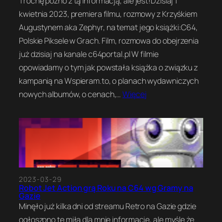
Trochę późno z tą informacją, ale jest!Dzisiaj 1
kwietnia 2023, premiera filmu, rozmowy z Krzyśkiem
Augustynem aka Zephyr, na temat jego książki:C64,
Polskie Piksele w Grach. Film, rozmowa do obejrzenia
już dzisiaj na kanale c64portal.pl W filmie
opowiadamy o tym jak powstała książka o związku z
kampanią na Wspieram.to, o planach wydawniczych
nowych albumów, o cenach,…
Więcej
2023-03-29
Robot Jet Action grą Roku na C64 wg Gramy na
Gazie
Minęło już kilka dni od streamu Retro na Gazie gdzie
ogłoszono tę miłą dla mnie informację, ale myślę że