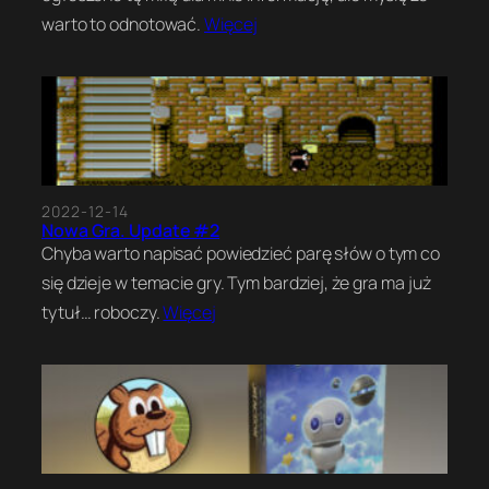
warto to odnotować.
Więcej
2022-12-14
Nowa Gra. Update #2
Chyba warto napisać powiedzieć parę słów o tym co
się dzieje w temacie gry. Tym bardziej, że gra ma już
tytuł… roboczy.
Więcej