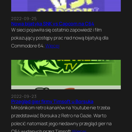
2022-09-25
Nowa bijatyka SNK vs Capcom na C64
W sieci pojawiła się ostatnio zapowiedź i film
pokazujący postępy prac nad nową bijatyką dla
Commodore 64.
Więcej
2022-09-23
Przegląd gier firmy Timsoft u Borsuka
Miłośnikom retro kanałów na Youtube nie trzeba
przedstawiać Borsuka z Retro na Gazie. Warto
polecić natomiast jego niedawny przegląd gier na
C64 wydanych przez Timsoft
Więcej