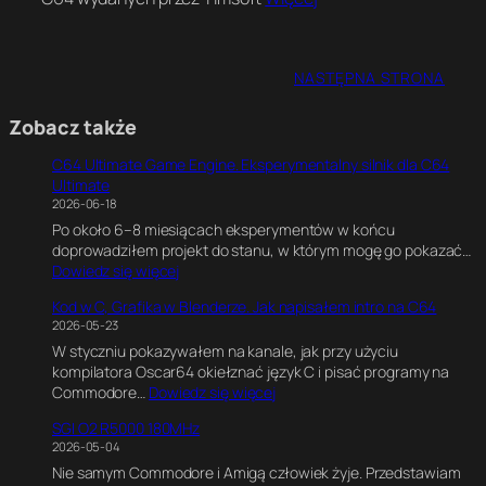
NASTĘPNA STRONA
Zobacz także
C64 Ultimate Game Engine. Eksperymentalny silnik dla C64
Ultimate
2026-06-18
Po około 6–8 miesiącach eksperymentów w końcu
doprowadziłem projekt do stanu, w którym mogę go pokazać…
:
Dowiedz się więcej
C
Kod w C, Grafika w Blenderze. Jak napisałem intro na C64
6
2026-05-23
4
W styczniu pokazywałem na kanale, jak przy użyciu
U
kompilatora Oscar64 okiełznać język C i pisać programy na
l
:
Commodore…
Dowiedz się więcej
t
K
i
SGI O2 R5000 180MHz
o
m
2026-05-04
d
a
Nie samym Commodore i Amigą człowiek żyje. Przedstawiam
w
t