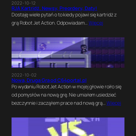
2022-10-12
RJA Kartridż. Newsy, Preordery, Daty!
Dostaję wiele pytań o to kiedy pojawi się kartridż z
grą Robot Jet Action. Odpowiadam…
Więcej
2022-10-02
Nowa, Druga Gra od C64portal.pl
Po wydaniu Robot Jet Action w mojej głowie roiło się
od pomysłów na nową grę. Nie umiałem usiedzieć
bezczynnie i zacząłem prace nad nową grą…
Więcej