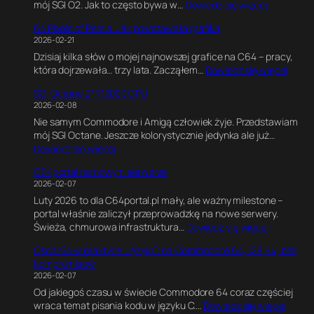
:
mój SGI O2. Jak to często bywa w…
Dowiedz się więcej
C
e
S
,
G
64 Pixels of Persia. Jak powstawała grafika
G
G
a
2026-02-21
I
r
m
Dzisiaj kilka słów o mojej najnowszej grafice na C64 – pracy,
O
a
e
:
która dojrzewała… trzy lata. Zacząłem…
Dowiedz się więcej
2
f
E
6
R
i
n
SGI Octane 2*R12000 CPU
4
5
k
g
2026-02-08
P
0
a
i
Nie samym Commodore i Amigą człowiek żyje. Przedstawiam
i
0
w
n
mój SGI Octane. Jeszcze kolorystycznie jedynka ale już…
x
0
B
e
:
Dowiedz się więcej
e
1
l
.
S
l
8
e
E
C64portal na nowym serwerze
G
s
0
n
k
2026-02-07
I
o
M
d
s
Luty 2026 to dla C64portal.pl mały, ale ważny milestone –
O
f
H
e
p
portal właśnie zaliczył przeprowadzkę na nowe serwery.
c
P
z
r
e
:
Świeża, chmurowa infrastruktura…
Dowiedz się więcej
t
e
z
r
C
a
r
e
y
Oscar64 w praktyce. Język C na Commodore 64, 128,+4, bez
6
n
s
.
m
kompromisów
4
e
i
J
e
2026-02-07
p
2
a
a
n
Od jakiegoś czasu w świecie Commodore 64 coraz częściej
o
*
.
k
t
:
wraca temat pisania kodu w języku C.…
Dowiedz się więcej
r
R
J
n
a