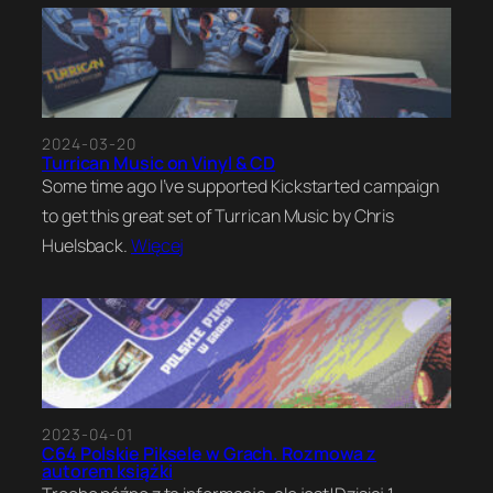
2024-03-20
Turrican Music on Vinyl & CD
Some time ago I’ve supported Kickstarted campaign
to get this great set of Turrican Music by Chris
Huelsback.
Więcej
2023-04-01
C64 Polskie Piksele w Grach. Rozmowa z
autorem książki