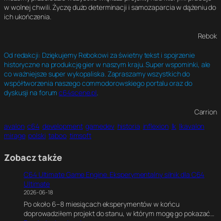
w wolnej chwili. Życzę dużo determinacji i samozaparcia w dążeniu do
ich ukończenia.
Rebok
Od redakcji: Dziękujemy Rebokowi za świetny tekst i spojrzenie
historyczne na produkcję gier w naszym kraju. Super wspominki, ale
co ważniejsze super wykopaliska. Zapraszamy wszystkich do
współtworzenia naszego commodorowskiego portalu oraz do
dyskusji na forum
c64scene.pl
.
Carrion
avalon
c64
development
gamedev
historia
inflexion
lk
lkavalon
mirage
polski
taboo
timsoft
Zobacz także
C64 Ultimate Game Engine. Eksperymentalny silnik dla C64
Ultimate
2026-06-18
Po około 6–8 miesiącach eksperymentów w końcu
doprowadziłem projekt do stanu, w którym mogę go pokazać…