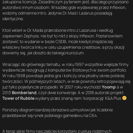
zakupiona licencja. Zasadniczym pytaniem jest, dlaczego przypisano
autorstwo innym osobom. W każdej grze wydawanej przez Inflexion,
widzimy odmienne intro. Jedynie Dr. Mad i Lazarus posiadają
identyczne.
Ktoś wkleił w Dr. Mada przerobione intro z Lazarusa i według
zapewnien Zephyra, nie był to nikt z ekipy Inflexon. Postanowiłem
zostawić to wydanie w bazie CSDB, może kiedyś znajdzie się
właściwy twórca linku w celu uzupełnienia creditsow, a przy okazji
dowiemy się, jak doszło do takiego kuriozum.
Wracając do głównego tematu, w roku 1997 wszystkie większe firmy
wydawnicze rezygnują z komputerów 8 bitowych w swoim portfolio.
W roku 1998 powstaje jedna gra i kończy ona płodny okres polskiej
twórczości. W późniejszych latach, w erze powrotu retro pojawiają się
już tylko pojedyncze przypadki. W 2007 roku wychodzi
Yoomp
a w
2013
Bomberland
, czyli dwie konwersje. A w 2018 autorski projekt
Tower of Rubble
wydany przez znaną nam 'korporację’ K&A Plus
Poniższy diagram bardziej obrazowo uzmysłowi jak liczebnie
przedstawiał się rynek polskiego gamedevu na C64.
A teraz jakie firmy najczęściej korzystały z usług rodzimych