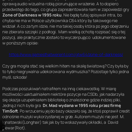
oprawą audio wizualna robią piorunujące wrażenie. A to dopiero
przedwstęp do tego, co grupa zaprezentowała nam w zapowiedzi gry
Zone of Darkness w 1995 roku
. Nie będę tutaj opisywał intra, bo
chyba nie ma w Polsce użytkownika C64 który by takowego nie
widział. A co za tym idzie, nie ma takiej osoby która po jego obejrzeniu
nie zbierała szczęki z podłogi. Mam wielką ochotę rozpisać się o tej
pozycji, ale praktycznie zostało to wyczerpująco udokumentowane
w poniższym opisie:
https://www.gamesthatwerent.com/gtw64/zone-of-darkness/
Czy gra mogła stać się wielkim hitem na skalę światową? Czy była by
to tylko niegrywalna udekorowana wydmuszka? Pozostaje tylko jedna
myśl, szkoda!
Podczas poszukiwań natrafiłem na inną ciekawostkę. W miarę
możliwości uaktualniałem niektóre pozycje na CSDb, jak nadarzyła
się okazja uzupełniałem bibliotekę o znalezione gdzie indziej pliki.
Jedną z nich była gra
Dr. Mad wydana w 1995 roku przez firmę
TimSoft
. Po wrzuceniu jej do bazy okazało się, że ktoś poprawił credit
odnośnie muzyki wykorzystanej w grze. Autorem muzyki nie jest M.
Ignatowski(Longhair) tak jak by to wskazywały okładki, a David
Dewar(Riot).
D
K