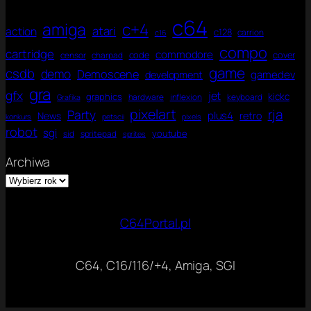
c64
amiga
c+4
atari
action
c128
carrion
c16
compo
cartridge
commodore
code
cover
censor
charpad
game
csdb
demo
Demoscene
gamedev
development
gra
gfx
jet
kickc
graphics
hardware
inflexion
keyboard
Grafika
pixelart
rja
Party
plus4
News
retro
konkurs
petscii
pixels
robot
sgi
youtube
sid
spritepad
sprites
Archiwa
C64Portal.pl
C64, C16/116/+4, Amiga, SGI