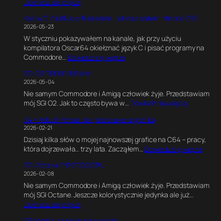
:
Dowiedz się więcej
C
Kod w C, Grafika w Blenderze. Jak napisałem intro na C64
6
2026-05-23
4
W styczniu pokazywałem na kanale, jak przy użyciu
U
kompilatora Oscar64 okiełznać język C i pisać programy na
l
:
Commodore…
Dowiedz się więcej
t
K
i
SGI O2 R5000 180MHz
o
m
2026-05-04
d
a
Nie samym Commodore i Amigą człowiek żyje. Przedstawiam
w
t
:
mój SGI O2. Jak to często bywa w…
Dowiedz się więcej
C
e
S
,
G
64 Pixels of Persia. Jak powstawała grafika
G
G
a
2026-02-21
I
r
m
Dzisiaj kilka słów o mojej najnowszej grafice na C64 – pracy,
O
a
e
:
która dojrzewała… trzy lata. Zacząłem…
Dowiedz się więcej
2
f
E
6
R
i
n
SGI Octane 2*R12000 CPU
4
5
k
g
2026-02-08
P
0
a
i
Nie samym Commodore i Amigą człowiek żyje. Przedstawiam
i
0
w
n
mój SGI Octane. Jeszcze kolorystycznie jedynka ale już…
x
0
B
e
:
Dowiedz się więcej
e
1
l
.
S
l
8
e
E
C64portal na nowym serwerze