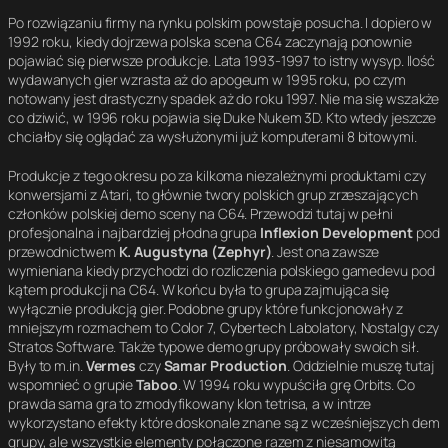
Po rozwiązaniu firmy na rynku polskim powstaje posucha. I dopiero w
1992 roku, kiedy dojrzewa polska scena C64 zaczynają ponownie
pojawiać się pierwsze produkcje. Lata 1993-1997 to istny wysyp. Ilość
wydawanych gier wzrasta aż do apogeum w 1995 roku, po czym
notowany jest drastyczny spadek aż do roku 1997. Nie ma się wszakże
co dziwić, w 1996 roku pojawia się Duke Nukem 3D. Kto wtedy jeszcze
chciałby się oglądać za wysłużonymi już komputerami 8 bitowymi.
Produkcje z tego okresu po za kilkoma niezależnymi produktami czy
konwersjami z Atari, to głównie twory polskich grup zrzeszających
członków polskiej demo sceny na C64. Przewodzi tutaj w pełni
profesjonalna i najbardziej płodna grupa
Inflexion Development
pod
przewodnictwem
K. Augustyna (Zephyr)
. Jest ona zawsze
wymieniana kiedy przychodzi do rozliczenia polskiego gamedevu pod
kątem produkcji na C64. W końcu była to grupa zajmująca się
wyłącznie produkcją gier. Podobne grupy które funkcjonowały z
mniejszym rozmachem to Color 7, Cybertech Labolatory, Nostalgy czy
Stratos Software. Także typowe demo grupy próbowały swoich sił.
Były to m.in.
Vermes
czy
Samar Production
. Oddzielnie muszę tutaj
wspomnieć o grupie
Taboo
. W 1994 roku wypuściła grę Orbits. Co
prawda sama gra to zmodyfikowany klon tetrisa, a w intrze
wykorzystano efekty które doskonale znane są z wcześniejszych dem
grupy, ale wszystkie elementy połączone razem z niesamowitą