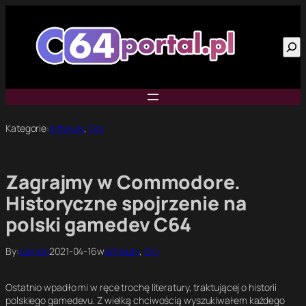
Przejdź
do
Szu
treści
Kategorie:
Artykuły
, 
Gry
Zagrajmy w Commodore.
Historyczne spojrzenie na
polski gamedev C64
By:
carrion
2021-04-16
w
Artykuły
, 
Gry
Ostatnio wpadło mi w ręce trochę literatury, traktującej o historii
polskiego gamedevu. Z wielką chciwością wyszukiwałem każdego