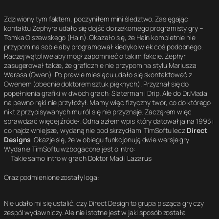
y
a
s
s
Zdziwiony tym faktem, poczyniłem mini śledztwo. Zasięgając
k
e
t
kontaktu Zephyra udało się dojść do rzekomego programisty gry –
a
Tomka Olszewskego (Hain). Okazało się, że Hain kompletnie nie
przypomina sobie aby programował kiedykolwiek coś podobnego.
Raczej wątpliwe aby mógł zapomnieć o takim fakcie. Zephyr
zasugerował także, że graficznie nie przypomina stylu Mariusza
Warasa (Owen). Po prawie miesiącu udało się skontaktować z
Owenem (obecnie doktorem sztuk pięknych). Przyznał się do
popełnienia grafiki w dwóch grach: Slaterman i Drip. Ale do Dr.Mada
na pewno ręki nie przyłożył. Mamy więc fizyczny twór, co do którego
nikt z przypisywanych mu ról się nie przyznaje. Zacząłem więc
sprawdzać więcej źródeł. Odnalazłem wpis który datował ja na 1993 i
co najdziwniejsze, wydaną nie pod skrzydłami TimSoftu lecz
Direct
Designs
. Okazje się, że w obiegu funkcjonują dwie wersje gry.
Wydanie TimSoftu wzbogacone jest o intro:
Takie samo intro w grach Doktor Mad i Lazarus
Oraz podmienione zostały loga:
Nie udało mi się ustalić, czy Direct Design to grupa pisząca gry czy
zespól wydawniczy. Ale nie istotne jest w jaki sposób została