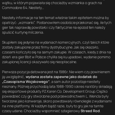
wątku, w którym pojawiała się chociażby wzmianka o grach na
Commodore 64. Niestety…
Niestety informacje na ten temat właśnie takim epitetem można by
opatrzyć: „wzmianki”. Postanowiłem osobiście przekonać się, ile tych
gier tak naprawdę powstało i czy faktycznie na epizod ten należy
spuścić kurtynę milczenia.
Skupiłem się jedynie na wydaniach komercyjnych, czyli takich które
zostały zakupione przez firmy dystrybucyjne. Jak się okazało,
czasami kończyło się na samym zakupie. W czasach, kiedy z dnia na
dzień era gier 8bit w Polsce chyliła się ku upadowi, wydanie pomimo
zakupionej licencji okazywało się nieopłacalne.
Pierwsza pozycja datowana jest na 1986r. Nie wiem czy powinienem
ją uwzględnić,
wydana została zapewne jako dodatek do
„Czasopisma Wojskowego”
, a sam autor pozostaje niestety
nieznany. Później przychodzą lata 1988-1990 i okres na który składają
się eksportowe produkty P.Z.Karen Co. Development Group. Ciężko
powiedzieć czy gry stworzone pod przewodnictwem L. Wencla były
tworzone jako konwersje, skoro powstawały równolegle z wydaniami
na inne platformy. W każdym bądź razie, były to gry jak na tamte
czasy udane. Chociażby wspomnieć szlagierowy
Streed Rod
.