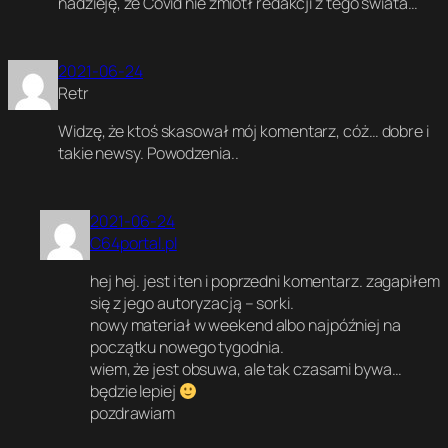
nadzieję, że Covid nie zmiótł redakcji z tego świata…
1
2
8
2021-06-24
,
+
Retr
4
,
Widzę, że ktoś skasował mój komentarz, cóż… dobre i
b
takie newsy. Powodzenia..
e
z
k
2021-06-24
o
C64portal.pl
m
p
hej hej. jest i ten i poprzedni komentarz. zagapiłem
r
o
się z jego autoryzacją – sorki.
m
nowy materiał w weekend albo najpóźniej na
i
początku nowego tygodnia.
s
wiem, że jest obsuwa, ale tak czasami bywa…
ó
będzie lepiej
w
pozdrawiam