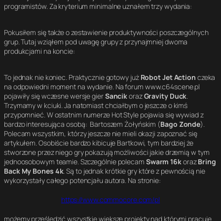
programistów. Za kryterium minimalne uznałem trzy wydania:
Pokusiłem się także o zestawienie produktywności poszczególnych
grup. Tutaj wziąłem pod uwagę grupy z przynajmniej dwoma
produkcjami na koncie:
To jednak nie koniec. Praktycznie gotowy już
Robot Jet Action
czeka
na odpowiedni moment na wydanie. Na forum www.c64scene.pl
pojawiły się wczesne wersje gier
Sancik
oraz
Gravity Duck
.
Trzymamy w kciuki. Ja natomiast chciałbym o jeszcze o kimś
przypomnieć. W ostatnim numerze Hot Style pojawia się wywiad z
bardzo interesująca osobą: Bartoszem Żołyńskim (
Bago Zonde
).
Polecam wszystkim, którzy jeszcze nie mieli okazji zapoznać się
artykułem. Osobiście bardzo kibicuje Bartkowi, tym bardziej że
stworzone przez niego gry pokazują możliwości jakie drzemią w tym
jednoosobowym teamie. Szczególnie polecam
Swarm 16k
oraz
Bring
Back My Bones 4k
. Są to jednak krótkie gry które z pewnością nie
wykorzystały całego potencjału autora. Na stronie:
https://www.commocore.com/pl
możemy prześledzić wszystkie większe projekty nad którymi pracuje