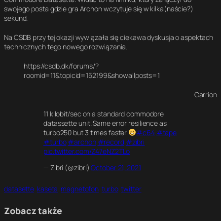
swojego posta gdzie gra Archon wczytuje się w kilka(naście?)
sekund.
Na CSDB przy tej okazji wywiązała się ciekawa dyskusja o aspektach
technicznych tego nowego rozwiązania.
https://csdb.dk/forums/?
roomid=11&topicid=152199&showallposts=1
Carrion
11 kilobit/sec on a standard commodore
datassette unit. Same error resilience as
turbo250 but 3 times faster
#c64
#tape
#turbo
#archon
#record
#zibri
pic.twitter.com/Z47eNZ2TLo
— Zibri (@zibri)
October 21, 2021
datasette
kaseta
magnetofon
turbo
twitter
Zobacz także