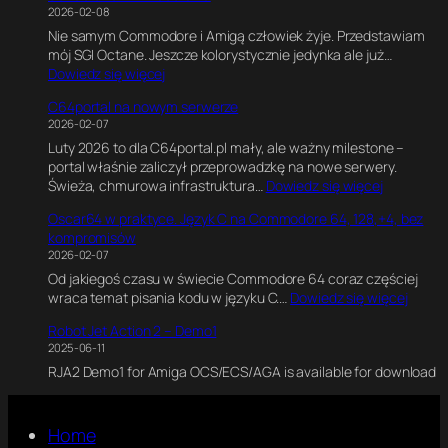
5
k
g
2026-02-08
P
0
a
i
Nie samym Commodore i Amigą człowiek żyje. Przedstawiam
i
0
w
n
mój SGI Octane. Jeszcze kolorystycznie jedynka ale już…
x
0
B
e
:
Dowiedz się więcej
e
1
l
.
S
l
8
e
E
C64portal na nowym serwerze
G
s
0
n
k
2026-02-07
I
o
M
d
s
Luty 2026 to dla C64portal.pl mały, ale ważny milestone –
O
f
H
e
p
portal właśnie zaliczył przeprowadzkę na nowe serwery.
c
P
z
r
e
:
Świeża, chmurowa infrastruktura…
Dowiedz się więcej
t
e
z
r
C
a
r
e
y
Oscar64 w praktyce. Język C na Commodore 64, 128,+4, bez
6
n
s
.
m
kompromisów
4
e
i
J
e
2026-02-07
p
2
a
a
n
Od jakiegoś czasu w świecie Commodore 64 coraz częściej
o
*
.
k
t
:
wraca temat pisania kodu w języku C.…
Dowiedz się więcej
r
R
J
n
a
O
t
1
a
a
l
Robot Jet Action 2 – Demo1
s
a
2
k
p
n
2025-06-11
c
l
0
p
i
y
RJA2 Demo1 for Amiga OCS/ECS/AGA is available for download
a
n
0
o
s
s
r
a
0
w
a
i
6
n
C
s
ł
l
4
o
Home
P
t
e
n