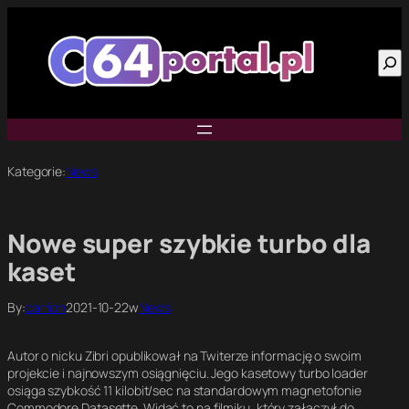
Przejdź
do
Szu
treści
Kategorie:
News
Nowe super szybkie turbo dla
kaset
By:
carrion
2021-10-22
w
News
Autor o nicku Zibri opublikował na Twiterze informację o swoim
projekcie i najnowszym osiągnięciu. Jego kasetowy turbo loader
osiąga szybkość 11 kilobit/sec na standardowym magnetofonie
Commodore Datasette. Widać to na filmiku, który załączył do