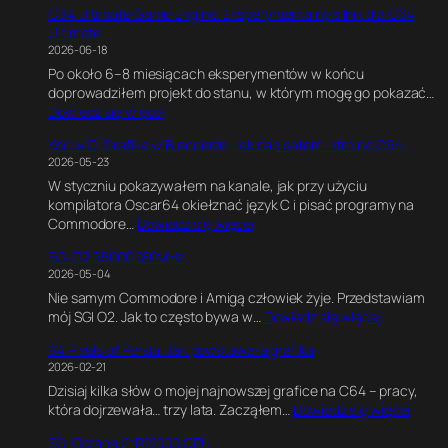
C64 Ultimate Game Engine. Eksperymentalny silnik dla C64
Ultimate
2026-06-18
Po około 6–8 miesiącach eksperymentów w końcu
doprowadziłem projekt do stanu, w którym mogę go pokazać…
:
Dowiedz się więcej
C
Kod w C, Grafika w Blenderze. Jak napisałem intro na C64
6
2026-05-23
4
W styczniu pokazywałem na kanale, jak przy użyciu
U
kompilatora Oscar64 okiełznać język C i pisać programy na
l
:
Commodore…
Dowiedz się więcej
t
K
i
SGI O2 R5000 180MHz
o
m
2026-05-04
d
a
Nie samym Commodore i Amigą człowiek żyje. Przedstawiam
w
t
:
mój SGI O2. Jak to często bywa w…
Dowiedz się więcej
C
e
S
,
G
64 Pixels of Persia. Jak powstawała grafika
G
G
a
2026-02-21
I
r
m
Dzisiaj kilka słów o mojej najnowszej grafice na C64 – pracy,
O
a
e
:
która dojrzewała… trzy lata. Zacząłem…
Dowiedz się więcej
2
f
E
6
R
i
n
SGI Octane 2*R12000 CPU
4