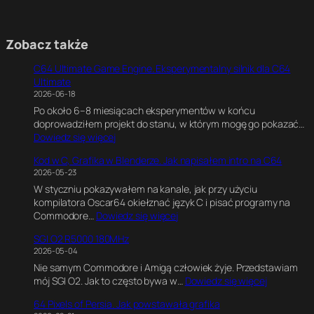
Zobacz także
C64 Ultimate Game Engine. Eksperymentalny silnik dla C64
Ultimate
2026-06-18
Po około 6–8 miesiącach eksperymentów w końcu
doprowadziłem projekt do stanu, w którym mogę go pokazać…
:
Dowiedz się więcej
C
Kod w C, Grafika w Blenderze. Jak napisałem intro na C64
6
2026-05-23
4
W styczniu pokazywałem na kanale, jak przy użyciu
U
kompilatora Oscar64 okiełznać język C i pisać programy na
l
:
Commodore…
Dowiedz się więcej
t
K
i
SGI O2 R5000 180MHz
o
m
2026-05-04
d
a
Nie samym Commodore i Amigą człowiek żyje. Przedstawiam
w
t
:
mój SGI O2. Jak to często bywa w…
Dowiedz się więcej
C
e
S
,
G
64 Pixels of Persia. Jak powstawała grafika
G
G
a