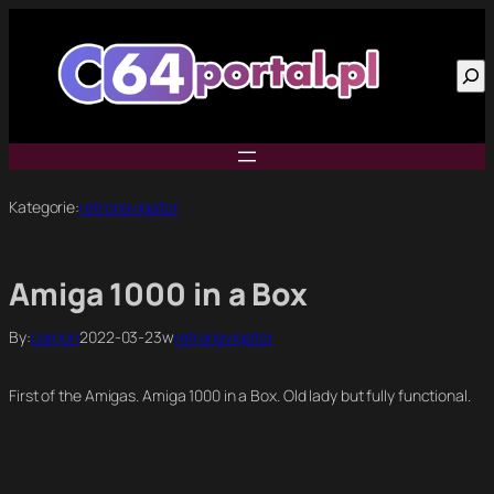
Przejdź
do
Szu
treści
Kategorie:
retronavigator
Amiga 1000 in a Box
By:
carrion
2022-03-23
w
retronavigator
First of the Amigas. Amiga 1000 in a Box. Old lady but fully functional.