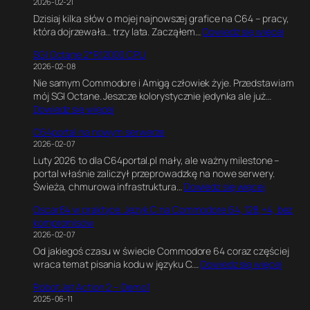
2026-02-21
I
r
m
Dzisiaj kilka słów o mojej najnowszej grafice na C64 – pracy,
O
a
e
:
która dojrzewała… trzy lata. Zacząłem…
Dowiedz się więcej
2
f
E
6
R
i
n
SGI Octane 2*R12000 CPU
4
5
k
g
2026-02-08
P
0
a
i
Nie samym Commodore i Amigą człowiek żyje. Przedstawiam
i
0
w
n
mój SGI Octane. Jeszcze kolorystycznie jedynka ale już…
x
0
B
e
:
Dowiedz się więcej
e
1
l
.
S
l
8
e
E
C64portal na nowym serwerze
G
s
0
n
k
2026-02-07
I
o
M
d
s
Luty 2026 to dla C64portal.pl mały, ale ważny milestone –
O
f
H
e
p
portal właśnie zaliczył przeprowadzkę na nowe serwery.
c
P
z
r
e
:
Świeża, chmurowa infrastruktura…
Dowiedz się więcej
t
e
z
r
C
a
r
e
y
Oscar64 w praktyce. Język C na Commodore 64, 128,+4, bez
6
n
s
.
m
kompromisów
4
e
i
J
e
2026-02-07
p
2
a
a
n
Od jakiegoś czasu w świecie Commodore 64 coraz częściej
o
*
.
k
t
:
wraca temat pisania kodu w języku C.…
Dowiedz się więcej
r
R
J
n
a
O
t
1
a
a
l
Robot Jet Action 2 – Demo1
s
a
2
k
p
n
2025-06-11
c
l
0
p
i