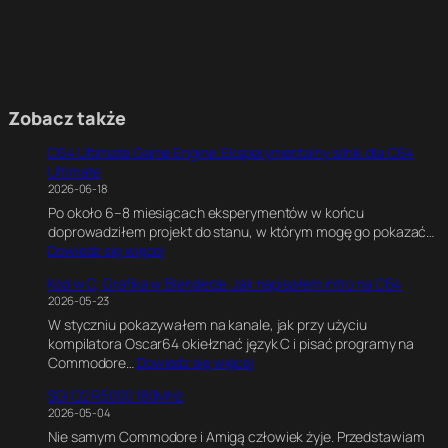
Zobacz także
C64 Ultimate Game Engine. Eksperymentalny silnik dla C64
Ultimate
2026-06-18
Po około 6–8 miesiącach eksperymentów w końcu
doprowadziłem projekt do stanu, w którym mogę go pokazać…
:
Dowiedz się więcej
C
Kod w C, Grafika w Blenderze. Jak napisałem intro na C64
6
2026-05-23
4
W styczniu pokazywałem na kanale, jak przy użyciu
U
kompilatora Oscar64 okiełznać język C i pisać programy na
l
:
Commodore…
Dowiedz się więcej
t
K
i
SGI O2 R5000 180MHz
o
m
2026-05-04
d
a
Nie samym Commodore i Amigą człowiek żyje. Przedstawiam
w
t