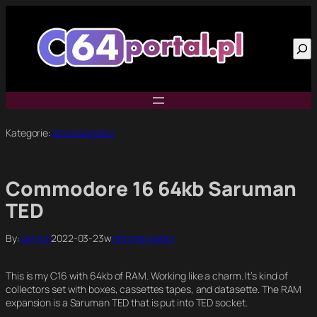
Przejdź
do
Szu
treści
Kategorie:
retronavigator
Commodore 16 64kb Saruman
TED
By:
carrion
2022-03-23
w
retronavigator
This is my C16 with 64kb of RAM. Working like a charm. It’s kind of
collectors set with boxes, cassettes tapes, and datasette. The RAM
expansion is a Saruman TED that is put into TED socket.