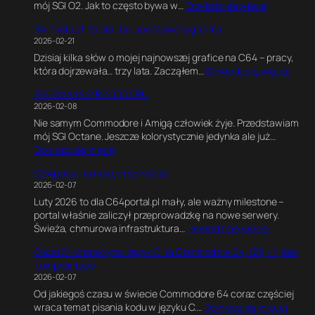
:
mój SGI O2. Jak to często bywa w…
Dowiedz się więcej
C
e
S
,
G
64 Pixels of Persia. Jak powstawała grafika
G
G
a
2026-02-21
I
r
m
Dzisiaj kilka słów o mojej najnowszej grafice na C64 – pracy,
O
a
e
:
która dojrzewała… trzy lata. Zacząłem…
Dowiedz się więcej
2
f
E
6
R
i
n
SGI Octane 2*R12000 CPU
4
5
k
g
2026-02-08
P
0
a
i
Nie samym Commodore i Amigą człowiek żyje. Przedstawiam
i
0
w
n
mój SGI Octane. Jeszcze kolorystycznie jedynka ale już…
x
0
B
e
:
Dowiedz się więcej
e
1
l
.
S
l
8
e
E
C64portal na nowym serwerze
G
s
0
n
k
2026-02-07
I
o
M
d
s
Luty 2026 to dla C64portal.pl mały, ale ważny milestone –
O
f
H
e
p
portal właśnie zaliczył przeprowadzkę na nowe serwery.
c
P
z
r
e
:
Świeża, chmurowa infrastruktura…
Dowiedz się więcej
t
e
z
r
C
a
r
e
y
Oscar64 w praktyce. Język C na Commodore 64, 128,+4, bez
6
n
s
.
m
kompromisów
4
e
i
J
e
2026-02-07
p
2
a
a
n
Od jakiegoś czasu w świecie Commodore 64 coraz częściej
o
*
.
k
t
:
wraca temat pisania kodu w języku C.…
Dowiedz się więcej
r
R
J
n
a