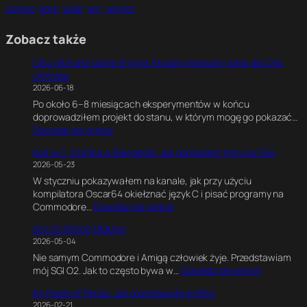
compo
gerp
prize
win
winner
Zobacz także
C64 Ultimate Game Engine. Eksperymentalny silnik dla C64
Ultimate
2026-06-18
Po około 6–8 miesiącach eksperymentów w końcu
doprowadziłem projekt do stanu, w którym mogę go pokazać…
:
Dowiedz się więcej
C
Kod w C, Grafika w Blenderze. Jak napisałem intro na C64
6
2026-05-23
4
W styczniu pokazywałem na kanale, jak przy użyciu
U
kompilatora Oscar64 okiełznać język C i pisać programy na
l
:
Commodore…
Dowiedz się więcej
t
K
i
SGI O2 R5000 180MHz
o
m
2026-05-04
d
a
Nie samym Commodore i Amigą człowiek żyje. Przedstawiam
w
t
:
mój SGI O2. Jak to często bywa w…
Dowiedz się więcej
C
e
S
,
G
64 Pixels of Persia. Jak powstawała grafika
G
G
a
2026-02-21