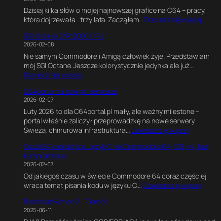
I
r
m
Dzisiaj kilka słów o mojej najnowszej grafice na C64 – pracy,
O
a
e
:
która dojrzewała… trzy lata. Zacząłem…
Dowiedz się więcej
2
f
E
6
R
i
n
SGI Octane 2*R12000 CPU
4
5
k
g
2026-02-08
P
0
a
i
Nie samym Commodore i Amigą człowiek żyje. Przedstawiam
i
0
w
n
mój SGI Octane. Jeszcze kolorystycznie jedynka ale już…
x
0
B
e
:
Dowiedz się więcej
e
1
l
.
S
l
8
e
E
C64portal na nowym serwerze
G
s
0
n
k
2026-02-07
I
o
M
d
s
Luty 2026 to dla C64portal.pl mały, ale ważny milestone –
O
f
H
e
p
portal właśnie zaliczył przeprowadzkę na nowe serwery.
c
P
z
r
e
:
Świeża, chmurowa infrastruktura…
Dowiedz się więcej
t
e
z
r
C
a
r
e
y
Oscar64 w praktyce. Język C na Commodore 64, 128,+4, bez
6
n
s
.
m
kompromisów
4
e
i
J
e
2026-02-07
p
2
a
a
n
Od jakiegoś czasu w świecie Commodore 64 coraz częściej
o
*
.
k
t
:
wraca temat pisania kodu w języku C.…
Dowiedz się więcej
r
R
J
n
a
O
t
1
a
a
l
Robot Jet Action 2 – Demo1
s
a
2
k
p
n
2025-06-11
c
l
0
p
i
y