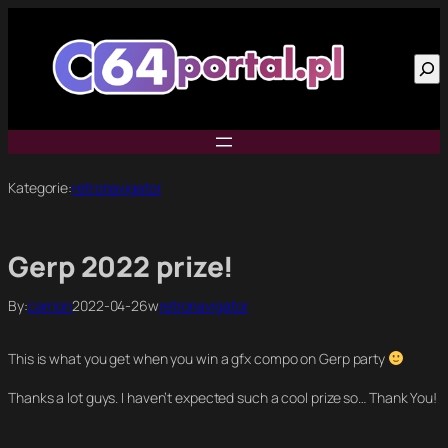
Przejdź
do
Szu
treści
Kategorie:
retronavigator
Gerp 2022 prize!
By:
carrion
2022-04-26
w
retronavigator
This is what you get when you win a gfx compo on Gerp party
Thanks a lot guys. I haven’t expected such a cool prize so… Thank You!