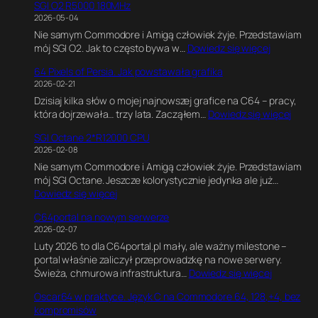
SGI O2 R5000 180MHz
o
m
2026-05-04
d
a
Nie samym Commodore i Amigą człowiek żyje. Przedstawiam
w
t
:
mój SGI O2. Jak to często bywa w…
Dowiedz się więcej
C
e
S
,
G
64 Pixels of Persia. Jak powstawała grafika
G
G
a
2026-02-21
I
r
m
Dzisiaj kilka słów o mojej najnowszej grafice na C64 – pracy,
O
a
e
:
która dojrzewała… trzy lata. Zacząłem…
Dowiedz się więcej
2
f
E
6
R
i
n
SGI Octane 2*R12000 CPU
4
5
k
g
2026-02-08
P
0
a
i
Nie samym Commodore i Amigą człowiek żyje. Przedstawiam
i
0
w
n
mój SGI Octane. Jeszcze kolorystycznie jedynka ale już…
x
0
B
e
:
Dowiedz się więcej
e
1
l
.
S
l
8
e
E
C64portal na nowym serwerze
G
s
0
n
k
2026-02-07
I
o
M
d
s
Luty 2026 to dla C64portal.pl mały, ale ważny milestone –
O
f
H
e
p
portal właśnie zaliczył przeprowadzkę na nowe serwery.
c
P
z
r
e
:
Świeża, chmurowa infrastruktura…
Dowiedz się więcej
t
e
z
r
C
a
r
e
y
Oscar64 w praktyce. Język C na Commodore 64, 128,+4, bez
6
n
s
.
m
kompromisów
4
e
i