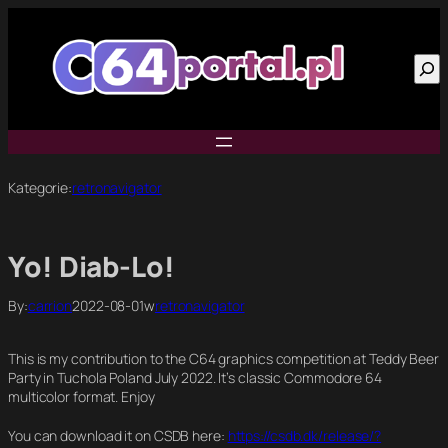
Przejdź
do
Szu
treści
Kategorie:
retronavigator
Yo! Diab-Lo!
By:
carrion
2022-08-01
w
retronavigator
This is my contribution to the C64 graphics competition at Teddy Beer
Party in Tuchola Poland July 2022. It’s classic Commodore 64
multicolor format. Enjoy
You can download it on CSDB here:
https://csdb.dk/release/?