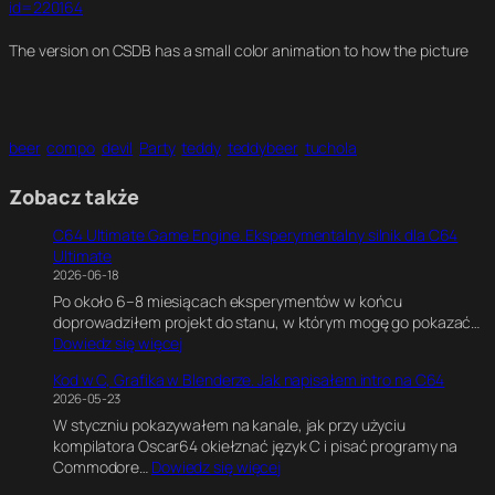
id=220164
The version on CSDB has a small color animation to how the picture
beer
compo
devil
Party
teddy
teddybeer
tuchola
Zobacz także
C64 Ultimate Game Engine. Eksperymentalny silnik dla C64
Ultimate
2026-06-18
Po około 6–8 miesiącach eksperymentów w końcu
doprowadziłem projekt do stanu, w którym mogę go pokazać…
:
Dowiedz się więcej
C
Kod w C, Grafika w Blenderze. Jak napisałem intro na C64
6
2026-05-23
4
W styczniu pokazywałem na kanale, jak przy użyciu
U
kompilatora Oscar64 okiełznać język C i pisać programy na
l
:
Commodore…
Dowiedz się więcej
t
K
i