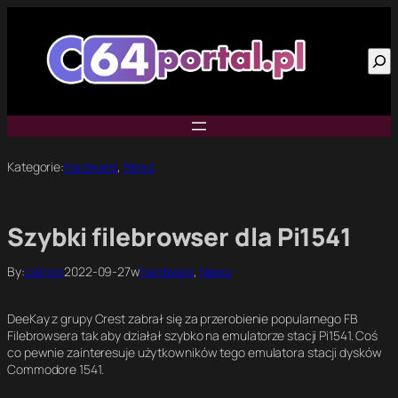
Przejdź
do
Szu
treści
Kategorie:
hardware
, 
News
Szybki filebrowser dla Pi1541
By:
carrion
2022-09-27
w
hardware
, 
News
DeeKay z grupy Crest zabrał się za przerobienie popularnego FB
Filebrowsera tak aby działał szybko na emulatorze stacji Pi1541. Coś
co pewnie zainteresuje użytkowników tego emulatora stacji dysków
Commodore 1541.