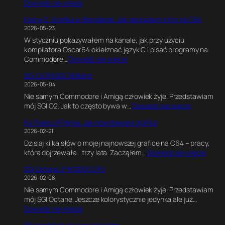
:
Dowiedz się więcej
C
Kod w C, Grafika w Blenderze. Jak napisałem intro na C64
6
2026-05-23
4
W styczniu pokazywałem na kanale, jak przy użyciu
U
kompilatora Oscar64 okiełznać język C i pisać programy na
l
:
Commodore…
Dowiedz się więcej
t
K
i
SGI O2 R5000 180MHz
o
m
2026-05-04
d
a
Nie samym Commodore i Amigą człowiek żyje. Przedstawiam
w
t
:
mój SGI O2. Jak to często bywa w…
Dowiedz się więcej
C
e
S
,
G
64 Pixels of Persia. Jak powstawała grafika
G
G
a
2026-02-21
I
r
m
Dzisiaj kilka słów o mojej najnowszej grafice na C64 – pracy,
O
a
e
:
która dojrzewała… trzy lata. Zacząłem…
Dowiedz się więcej
2
f
E
6
R
i
n
SGI Octane 2*R12000 CPU
4
5
k
g
2026-02-08
P
0
a
i
Nie samym Commodore i Amigą człowiek żyje. Przedstawiam
i
0
w
n
mój SGI Octane. Jeszcze kolorystycznie jedynka ale już…
x
0
B
e
:
Dowiedz się więcej
e
1
l
.
S
l
8
e
E