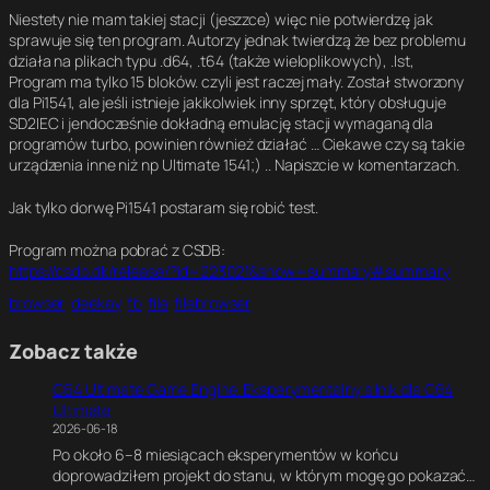
Niestety nie mam takiej stacji (jeszzce) więc nie potwierdzę jak
sprawuje się ten program. Autorzy jednak twierdzą że bez problemu
działa na plikach typu .d64, .t64 (także wieloplikowych), .lst,
Program ma tylko 15 bloków. czyli jest raczej mały. Został stworzony
dla Pi1541, ale jeśli istnieje jakikolwiek inny sprzęt, który obsługuje
SD2IEC i jendocześnie dokładną emulację stacji wymaganą dla
programów turbo, powinien również działać … Ciekawe czy są takie
urządzenia inne niż np Ultimate 1541;) .. Napiszcie w komentarzach.
Jak tylko dorwę Pi1541 postaram się robić test.
Program można pobrać z CSDB:
https://csdb.dk/release/?id=223021&show=summary#summary
browser
deekay
fb
file
filebrowser
Zobacz także
C64 Ultimate Game Engine. Eksperymentalny silnik dla C64
Ultimate
2026-06-18
Po około 6–8 miesiącach eksperymentów w końcu
doprowadziłem projekt do stanu, w którym mogę go pokazać…