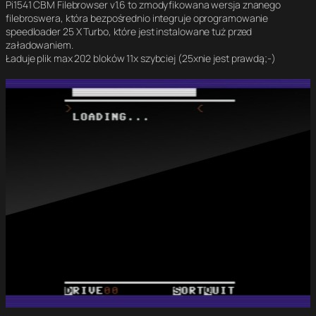
Pi1541 CBM Filebrowser v1.6 to zmodyfikowana wersja znanego
filebroswera, która bezpośrednio integruje oprogramowanie
speedloader 25 X Turbo, które jest instalowane tuż przed
załadowaniem.
Ładuje plik max 202 bloków 11x szybciej (25xnie jest prawdą;-)