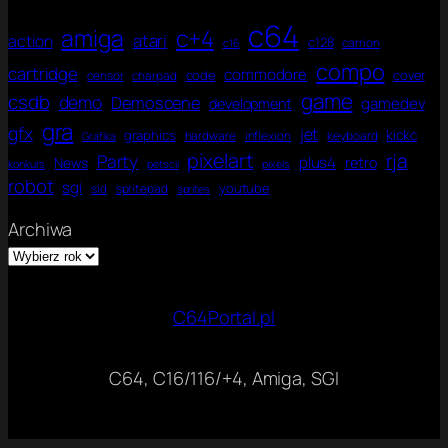
t
r
g
o
C
y
w
c64
r
n
amiga
6
c+4
atari
c
action
e
c128
carrion
a
c16
a
4
e
r
f
compo
C
U
cartridge
commodore
code
cover
censor
charpad
.
z
i
6
l
J
game
e
csdb
demo
Demoscene
k
gamedev
development
4
t
ę
a
gra
i
gfx
jet
z
kickc
graphics
hardware
inflexion
keyboard
Grafika
m
y
pixelart
rja
Party
plus4
News
retro
a
konkurs
petscii
pixels
k
robot
t
sgi
youtube
sid
spritepad
C
sprites
e
n
Archiwa
a
C
o
m
m
C64Portal.pl
o
d
o
C64, C16/116/+4, Amiga, SGI
r
e
6
4