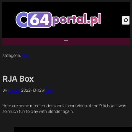
Przejdź
do
Szu
treści
Kategorie:
Blog
RJA Box
By:
carrion
2022-10-12
w
Blog
Here are some more renders and a short video of the RJA box. It was
so much fun to play with Blender again.