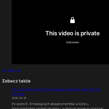
rja
robot
vis
Zobacz także
C64 Ultimate Game Engine. Eksperymentalny silnik dla C64
Ultimate
2026-06-18
Po około 6–8 miesiącach eksperymentów w końcu
doprowadziłem projekt do stanu, w którym mogę go pokazać…