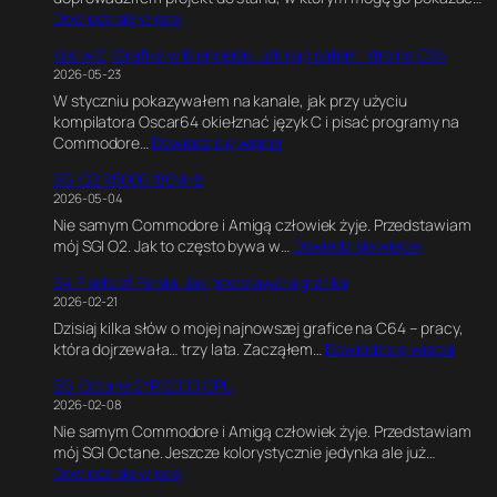
:
Dowiedz się więcej
C
Kod w C, Grafika w Blenderze. Jak napisałem intro na C64
6
2026-05-23
4
W styczniu pokazywałem na kanale, jak przy użyciu
U
kompilatora Oscar64 okiełznać język C i pisać programy na
l
:
Commodore…
Dowiedz się więcej
t
K
i
SGI O2 R5000 180MHz
o
m
2026-05-04
d
a
Nie samym Commodore i Amigą człowiek żyje. Przedstawiam
w
t
:
mój SGI O2. Jak to często bywa w…
Dowiedz się więcej
C
e
S
,
G
64 Pixels of Persia. Jak powstawała grafika
G
G
a
2026-02-21
I
r
m
Dzisiaj kilka słów o mojej najnowszej grafice na C64 – pracy,
O
a
e
:
która dojrzewała… trzy lata. Zacząłem…
Dowiedz się więcej
2
f
E
6
R
i
n
SGI Octane 2*R12000 CPU
4
5
k
g
2026-02-08
P
0
a
i
Nie samym Commodore i Amigą człowiek żyje. Przedstawiam
i
0
w
n
mój SGI Octane. Jeszcze kolorystycznie jedynka ale już…
x
0
B
e
:
Dowiedz się więcej
e
1
l
.
S
l