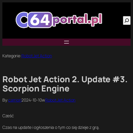
Przejdź
do
Szu
treści
Kategorie:
Robot Jet Action
Robot Jet Action 2. Update #3.
Scorpion Engine
By:
carrion
2024-10-10
w
Robot Jet Action
Cześć
Czas na update i ogłoszenia o tym co się dzieje z grą.