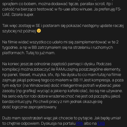
sprajtem co bobem, można dodawać tęcze, parallax scroll, itp i
całość na bierząco testować w fs-uae albo winuae. Ja preferuję FS-
UAE. Działa super.
Tak więc zostaję w SE i postaram się pokazać następny update raczej
szybciej niż później
Na filmie widać wszystko co udało mi się zaimplementować w te 2
tygodnie, a np w BB zatrzymałem się na strzelaniu i ruchomych
platformach. Tutaj to już mam.
Na koniec jeszcze odnośnie zajętośći pamięci i dysku. Podczas
kompilacji można zobaczyć ile RAMu zajmą poszczególne elementy,
np panel, tileset, muzyka, sfx, itp. Na dysku to co mam tutaj na filmie
zajmuje jakąś połowę tego co miałem w BB !!! Jest kompresja, a poza
tym edytor (na Windowsie) dość inteligentnie potrafi wybierać jakie
zasoby (np grafikę) wyciąć a jakie np kafelki olać, bo są nie używane.
Na serio edytor robi dobre wrażenie choć nie jest od początku jakoś
bardzo intuicyjny. Po chwili pracy z nim jednak okazuje się
dość logicznie zaprojektowany.
Dużo mam spostrzeżeń więc jak chcecie to pytajcie. Jak będę umiał
to chętnie odpowiem. Dyskusja na portalu
PPA
albo na
EAB