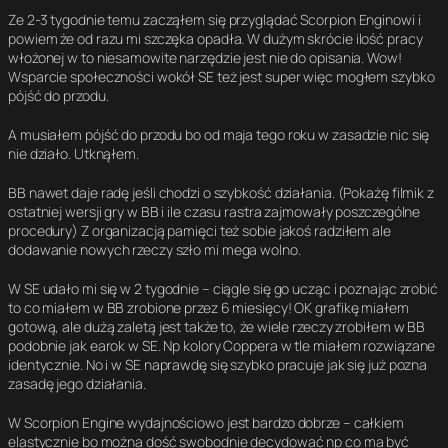
Ze 2-3 tygodnie temu zacząłem się przyglądać Scorpion Enginowi i
powiem że od razu mi szczęka opadła. W dużym skrócie ilość pracy
włożonej w to niesamowite narzędzie jest nie do opisania. Wow!
Wsparcie społeczności wokół SE też jest super więc mogłem szybko
pójść do przodu.
A musiałem pójść do przodu bo od maja tego roku w zasadzie nic się
nie działo. Utknąłem.
BB nawet daje radę jeśli chodzi o szybkość działania. (Pokażę filmik z
ostatniej wersji gry w BB i ile czasu rastra zajmowały poszczególne
procedury) Z organizacją pamięci też sobie jakoś radziłem ale
dodawanie nowych rzeczy szło mi mega wolno.
W SE udało mi się w 2 tygodnie – ciągle się go ucząc i poznając zrobić
to co miałem w BB zrobione przez 6 miesięcy! OK grafikę miałem
gotową, ale dużą zaletą jest także to, że wiele rzeczy zrobiłem w BB
podobnie jak earok w SE. Np kolory Coppera w tle miałem rozwiązane
identycznie. No i w SE naprawdę się szybko pracuje jak się już pozna
zasadę jego działania.
W Scorpion Engine wydajnościowo jest bardzo dobrze – całkiem
elastycznie bo można dość swobodnie decydować np co ma być