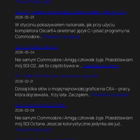
:
Dowiedz się więcej
C
Kod w C, Grafika w Blenderze. Jak napisałem intro na C64
6
2026-05-23
4
W styczniu pokazywałem na kanale, jak przy użyciu
U
kompilatora Oscar64 okiełznać język C i pisać programy na
l
:
Commodore…
Dowiedz się więcej
t
K
i
SGI O2 R5000 180MHz
o
m
2026-05-04
d
a
Nie samym Commodore i Amigą człowiek żyje. Przedstawiam
w
t
:
mój SGI O2. Jak to często bywa w…
Dowiedz się więcej
C
e
S
,
G
64 Pixels of Persia. Jak powstawała grafika
G
G
a
2026-02-21
I
r
m
Dzisiaj kilka słów o mojej najnowszej grafice na C64 – pracy,
O
a
e
:
która dojrzewała… trzy lata. Zacząłem…
Dowiedz się więcej
2
f
E
6
R
i
n
SGI Octane 2*R12000 CPU
4
5
k
g
2026-02-08
P
0
a
i
Nie samym Commodore i Amigą człowiek żyje. Przedstawiam
i
0
w
n
mój SGI Octane. Jeszcze kolorystycznie jedynka ale już…
x
0
B
e
:
Dowiedz się więcej
e
1
l
.
S
l
8
e
E
C64portal na nowym serwerze