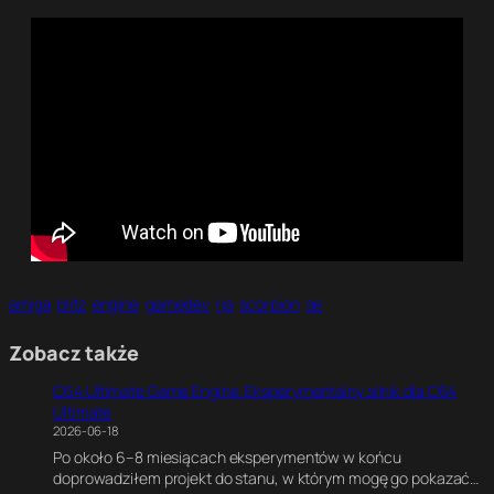
amiga
blitz
engine
gamedev
rja
scorpion
se
Zobacz także
C64 Ultimate Game Engine. Eksperymentalny silnik dla C64
Ultimate
2026-06-18
Po około 6–8 miesiącach eksperymentów w końcu
doprowadziłem projekt do stanu, w którym mogę go pokazać…