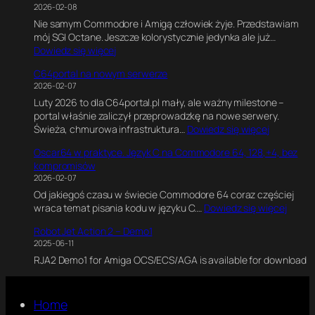
k
g
2026-02-08
P
0
a
i
Nie samym Commodore i Amigą człowiek żyje. Przedstawiam
i
0
w
n
mój SGI Octane. Jeszcze kolorystycznie jedynka ale już…
x
0
B
e
:
Dowiedz się więcej
e
1
l
.
S
l
8
e
E
C64portal na nowym serwerze
G
s
0
n
k
2026-02-07
I
o
M
d
s
Luty 2026 to dla C64portal.pl mały, ale ważny milestone –
O
f
H
e
p
portal właśnie zaliczył przeprowadzkę na nowe serwery.
c
P
z
r
e
:
Świeża, chmurowa infrastruktura…
Dowiedz się więcej
t
e
z
r
C
a
r
e
y
Oscar64 w praktyce. Język C na Commodore 64, 128,+4, bez
6
n
s
.
m
kompromisów
4
e
i
J
e
2026-02-07
p
2
a
a
n
Od jakiegoś czasu w świecie Commodore 64 coraz częściej
o
*
.
k
t
:
wraca temat pisania kodu w języku C.…
Dowiedz się więcej
r
R
J
n
a
O
t
1
a
a
l
Robot Jet Action 2 – Demo1
s
a
2
k
p
n
2025-06-11
c
l
0
p
i
y
RJA2 Demo1 for Amiga OCS/ECS/AGA is available for download
a
n
0
o
s
s
r
a
0
w
a
i
6
n
C
s
ł
l
4
o
Home
P
t
e
n
w