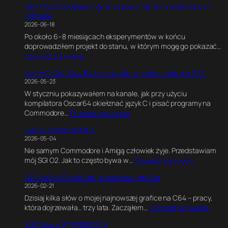
C64 Ultimate Game Engine. Eksperymentalny silnik dla C64
Ultimate
2026-06-18
Po około 6–8 miesiącach eksperymentów w końcu
doprowadziłem projekt do stanu, w którym mogę go pokazać…
:
Dowiedz się więcej
C
Kod w C, Grafika w Blenderze. Jak napisałem intro na C64
6
2026-05-23
4
W styczniu pokazywałem na kanale, jak przy użyciu
U
kompilatora Oscar64 okiełznać język C i pisać programy na
l
:
Commodore…
Dowiedz się więcej
t
K
i
SGI O2 R5000 180MHz
o
m
2026-05-04
d
a
Nie samym Commodore i Amigą człowiek żyje. Przedstawiam
w
t
:
mój SGI O2. Jak to często bywa w…
Dowiedz się więcej
C
e
S
,
G
64 Pixels of Persia. Jak powstawała grafika
G
G
a
2026-02-21
I
r
m
Dzisiaj kilka słów o mojej najnowszej grafice na C64 – pracy,
O
a
e
:
która dojrzewała… trzy lata. Zacząłem…
Dowiedz się więcej
2
f
E
6
R
i
n
SGI Octane 2*R12000 CPU
4
5