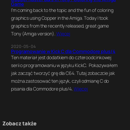
Game
I’m coming back to the topic and the fun of coloring
graphics using Copper in the Amiga. Today I took
graphics from the recently released, great game
Tony (Amiga version).
Więcej
2020-05-04
Programowanie w Kick C dla Commodore plus/4
Ten materiał jest dodatkiem do czteroodcinkowej
serii o programowaniu w języku KickC. Pokazywałem
jak zacząć tworzyć grę dla C64. Tutaj zobaczcie jak
można zastosować ten język, czyli odmianę C do
pisania dla Commodore plus/4.
Więcej
Zobacz także