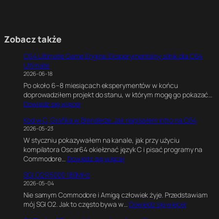
Zobacz także
C64 Ultimate Game Engine. Eksperymentalny silnik dla C64
Ultimate
2026-06-18
Po około 6–8 miesiącach eksperymentów w końcu
doprowadziłem projekt do stanu, w którym mogę go pokazać…
:
Dowiedz się więcej
C
Kod w C, Grafika w Blenderze. Jak napisałem intro na C64
6
2026-05-23
4
W styczniu pokazywałem na kanale, jak przy użyciu
U
kompilatora Oscar64 okiełznać język C i pisać programy na
l
:
Commodore…
Dowiedz się więcej
t
K
i
SGI O2 R5000 180MHz
o
m
2026-05-04
d
a
Nie samym Commodore i Amigą człowiek żyje. Przedstawiam
w
t
:
mój SGI O2. Jak to często bywa w…
Dowiedz się więcej
C
e
S
,
G