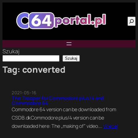
Przejdź
do
Szu
treści
Szukaj
Szukaj
Tag:
converted
2021-05-16
The Trooper for Commodore plus/4 and
Commodore 64
Commodore 64 version can be downloaded from
CSDB.dkCommodore plus/4 version can be
downloaded here: The „making of” video….
Więcej