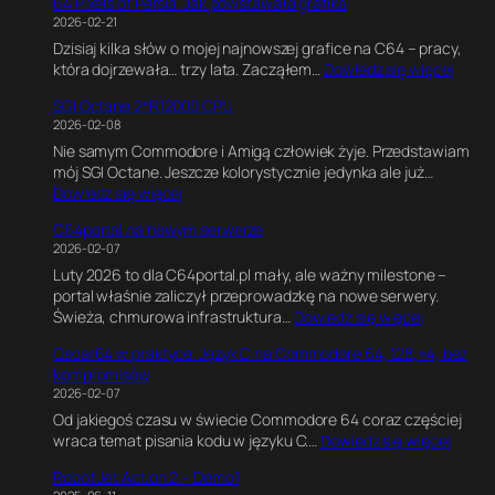
64 Pixels of Persia. Jak powstawała grafika
G
G
a
2026-02-21
I
r
m
Dzisiaj kilka słów o mojej najnowszej grafice na C64 – pracy,
O
a
e
:
która dojrzewała… trzy lata. Zacząłem…
Dowiedz się więcej
2
f
E
6
R
i
n
SGI Octane 2*R12000 CPU
4
5
k
g
2026-02-08
P
0
a
i
Nie samym Commodore i Amigą człowiek żyje. Przedstawiam
i
0
w
n
mój SGI Octane. Jeszcze kolorystycznie jedynka ale już…
x
0
B
e
:
Dowiedz się więcej
e
1
l
.
S
l
8
e
E
C64portal na nowym serwerze
G
s
0
n
k
2026-02-07
I
o
M
d
s
Luty 2026 to dla C64portal.pl mały, ale ważny milestone –
O
f
H
e
p
portal właśnie zaliczył przeprowadzkę na nowe serwery.
c
P
z
r
e
:
Świeża, chmurowa infrastruktura…
Dowiedz się więcej
t
e
z
r
C
a
r
e
y
Oscar64 w praktyce. Język C na Commodore 64, 128,+4, bez
6
n
s
.
m
kompromisów
4
e
i
J
e
2026-02-07
p
2
a
a
n
Od jakiegoś czasu w świecie Commodore 64 coraz częściej
o
*
.
k
t
:
wraca temat pisania kodu w języku C.…
Dowiedz się więcej
r
R
J
n
a
O
t
1
a
a
l
Robot Jet Action 2 – Demo1
s
a
2
k
p
n