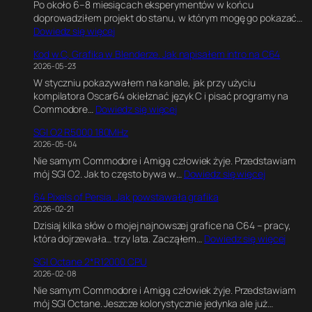
Po około 6–8 miesiącach eksperymentów w końcu
doprowadziłem projekt do stanu, w którym mogę go pokazać…
:
Dowiedz się więcej
C
Kod w C, Grafika w Blenderze. Jak napisałem intro na C64
6
2026-05-23
4
W styczniu pokazywałem na kanale, jak przy użyciu
U
kompilatora Oscar64 okiełznać język C i pisać programy na
l
:
Commodore…
Dowiedz się więcej
t
K
i
SGI O2 R5000 180MHz
o
m
2026-05-04
d
a
Nie samym Commodore i Amigą człowiek żyje. Przedstawiam
w
t
:
mój SGI O2. Jak to często bywa w…
Dowiedz się więcej
C
e
S
,
G
64 Pixels of Persia. Jak powstawała grafika
G
G
a
2026-02-21
I
r
m
Dzisiaj kilka słów o mojej najnowszej grafice na C64 – pracy,
O
a
e
:
która dojrzewała… trzy lata. Zacząłem…
Dowiedz się więcej
2
f
E
6
R
i
n
SGI Octane 2*R12000 CPU
4
5
k
g
2026-02-08
P
0
a
i
Nie samym Commodore i Amigą człowiek żyje. Przedstawiam
i
0
w
n
mój SGI Octane. Jeszcze kolorystycznie jedynka ale już…
x
0
B
e