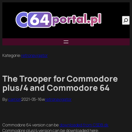
Przejdź
do
Szu
treści
Kategorie:
retronavigator
The Trooper for Commodore
plus/4 and Commodore 64
By:
carrion
2021-05-16
w
retronavigator
Commodore 64 version can be
downloaded from CSDB.dk
Commodore plus/4 version can be downloaded here: