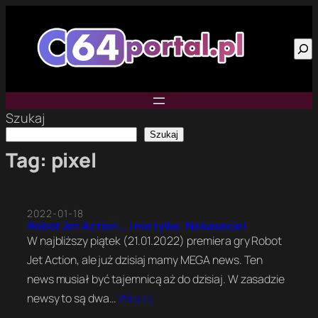
Przejdź
do
Szu
treści
Szukaj
Szukaj
Tag:
pixel
2022-01-18
Robot Jet Action … i nie tylko. Na kasecie!
W najbliższy piątek (21.01.2022) premiera gry Robot
Jet Action, ale już dzisiaj mamy MEGA news. Ten
news musiał być tajemnicą aż do dzisiaj. W zasadzie
newsy to są dwa…
Więcej