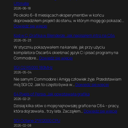
Ultimate
2026-06-18
Po około 6–8 miesiącach eksperymentów w końcu
doprowadziłem projekt do stanu, w którym mogę go pokazać…
:
Dowiedz się więcej
C
Kod w C, Grafika w Blenderze. Jak napisałem intro na C64
6
2026-05-23
4
W styczniu pokazywałem na kanale, jak przy użyciu
U
kompilatora Oscar64 okiełznać język C i pisać programy na
l
:
Commodore…
Dowiedz się więcej
t
K
i
SGI O2 R5000 180MHz
o
m
2026-05-04
d
a
Nie samym Commodore i Amigą człowiek żyje. Przedstawiam
w
t
:
mój SGI O2. Jak to często bywa w…
Dowiedz się więcej
C
e
S
,
G
64 Pixels of Persia. Jak powstawała grafika
G
G
a
2026-02-21
I
r
m
Dzisiaj kilka słów o mojej najnowszej grafice na C64 – pracy,
O
a
e
:
która dojrzewała… trzy lata. Zacząłem…
Dowiedz się więcej
2
f
E
6
R
i
n
SGI Octane 2*R12000 CPU
4
5
k
g
2026-02-08
P
0