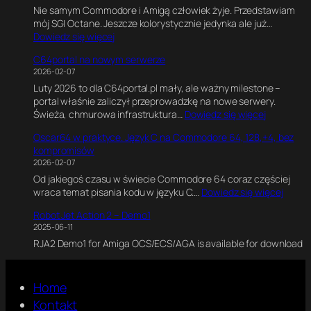
a
i
Nie samym Commodore i Amigą człowiek żyje. Przedstawiam
i
0
w
n
mój SGI Octane. Jeszcze kolorystycznie jedynka ale już…
x
0
B
e
:
Dowiedz się więcej
e
1
l
.
S
l
8
e
E
C64portal na nowym serwerze
G
s
0
n
k
2026-02-07
I
o
M
d
s
Luty 2026 to dla C64portal.pl mały, ale ważny milestone –
O
f
H
e
p
portal właśnie zaliczył przeprowadzkę na nowe serwery.
c
P
z
r
e
:
Świeża, chmurowa infrastruktura…
Dowiedz się więcej
t
e
z
r
C
a
r
e
y
Oscar64 w praktyce. Język C na Commodore 64, 128,+4, bez
6
n
s
.
m
kompromisów
4
e
i
J
e
2026-02-07
p
2
a
a
n
Od jakiegoś czasu w świecie Commodore 64 coraz częściej
o
*
.
k
t
:
wraca temat pisania kodu w języku C.…
Dowiedz się więcej
r
R
J
n
a
O
t
1
a
a
l
Robot Jet Action 2 – Demo1
s
a
2
k
p
n
2025-06-11
c
l
0
p
i
y
RJA2 Demo1 for Amiga OCS/ECS/AGA is available for download
a
n
0
o
s
s
r
a
0
w
a
i
6
n
C
s
ł
l
4
o
Home
P
t
e
n
w
w
U
a
Kontakt
m
i
p