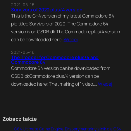
2021-05-16
Survivors of 2020 plus/4 version
This is the C+4 version of my latest Commodore 64
pic titled Survivors of 2020. The Commodore 64
version is on CSDB.dk The Commodore plus/4 version
can be downloaded here:
Więcej
2021-05-16
The Trooper for Commodore plus/4 and
Commodore 64
Commodore 64 version can be downloaded from
CSDB.dkCommodore plus/4 version can be
downloaded here: The „making of” video….
Więcej
Zobacz także
C64 Ultimate Game Engine. Eksperymentalny silnik dla C64