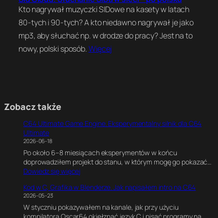
Kto nagrywał muzyczki SIDowe na kasety w latach
80-tych i 90-tych? A kto niedawno nagrywał je jako
mp3, aby słuchać np. w drodze do pracy? Jest na to
nowy, polski sposób.
Więcej
Zobacz także
C64 Ultimate Game Engine. Eksperymentalny silnik dla C64
Ultimate
2026-06-18
Po około 6–8 miesiącach eksperymentów w końcu
doprowadziłem projekt do stanu, w którym mogę go pokazać…
:
Dowiedz się więcej
C
Kod w C, Grafika w Blenderze. Jak napisałem intro na C64
6
2026-05-23
4
W styczniu pokazywałem na kanale, jak przy użyciu
U
kompilatora Oscar64 okiełznać język C i pisać programy na
l