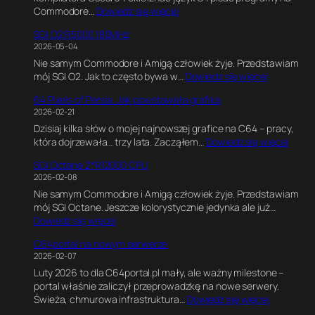
:
Commodore…
Dowiedz się więcej
t
K
i
SGI O2 R5000 180MHz
o
m
2026-05-04
d
a
Nie samym Commodore i Amigą człowiek żyje. Przedstawiam
w
t
:
mój SGI O2. Jak to często bywa w…
Dowiedz się więcej
C
e
S
,
G
64 Pixels of Persia. Jak powstawała grafika
G
G
a
2026-02-21
I
r
m
Dzisiaj kilka słów o mojej najnowszej grafice na C64 – pracy,
O
a
e
:
która dojrzewała… trzy lata. Zacząłem…
Dowiedz się więcej
2
f
E
6
R
i
n
SGI Octane 2*R12000 CPU
4
5
k
g
2026-02-08
P
0
a
i
Nie samym Commodore i Amigą człowiek żyje. Przedstawiam
i
0
w
n
mój SGI Octane. Jeszcze kolorystycznie jedynka ale już…
x
0
B
e
:
Dowiedz się więcej
e
1
l
.
S
l
8
e
E
C64portal na nowym serwerze
G
s
0
n
k
2026-02-07
I
o
M
d
s
Luty 2026 to dla C64portal.pl mały, ale ważny milestone –
O
f
H
e
p
portal właśnie zaliczył przeprowadzkę na nowe serwery.
c
P
z
r
e
:
Świeża, chmurowa infrastruktura…
Dowiedz się więcej
t
e
z
r
C
a
r