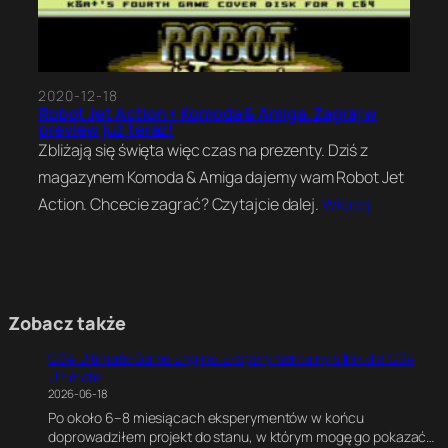
2020-12-18
Robot Jet Action + Komoda & Amiga. Zagraj w
preview już teraz!
Zbliżają się święta więc czas na prezenty. Dziś z
magazynem Komoda & Amiga dajemy wam Robot Jet
Action. Chcecie zagrać? Czytajcie dalej.
Więcej
Zobacz także
C64 Ultimate Game Engine. Eksperymentalny silnik dla C64
Ultimate
2026-06-18
Po około 6–8 miesiącach eksperymentów w końcu
doprowadziłem projekt do stanu, w którym mogę go pokazać…