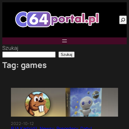
Przejdź
do
Szu
treści
Szukaj
Szukaj
Tag:
games
2022-10-12
RJA Kartridż. Newsy, Preordery, Daty!