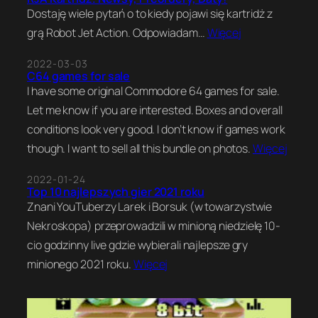
Dostaję wiele pytań o to kiedy pojawi się kartridż z
grą Robot Jet Action. Odpowiadam…
Więcej
2022-03-03
C64 games for sale
I have some original Commodore 64 games for sale.
Let me know if you are interested. Boxes and overall
conditions look very good. I don’t know if games work
though. I want to sell all this bundle on photos.
Więcej
2022-01-24
Top 10 najlepszych gier 2021 roku
Znani YouTuberzy Larek i Borsuk (w towarzystwie
Nekroskopa) przeprowadzili w minioną niedzielę 10-
cio godzinny live gdzie wybierali najlepsze gry
minionego 2021 roku.
Więcej