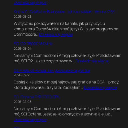
:
Dowiedz się więcej
C
Kod w C, Grafika w Blenderze. Jak napisałem intro na C64
6
2026-05-23
4
W styczniu pokazywałem na kanale, jak przy użyciu
U
kompilatora Oscar64 okiełznać język C i pisać programy na
l
:
Commodore…
Dowiedz się więcej
t
K
i
SGI O2 R5000 180MHz
o
m
2026-05-04
d
a
Nie samym Commodore i Amigą człowiek żyje. Przedstawiam
w
t
:
mój SGI O2. Jak to często bywa w…
Dowiedz się więcej
C
e
S
,
G
64 Pixels of Persia. Jak powstawała grafika
G
G
a
2026-02-21
I
r
m
Dzisiaj kilka słów o mojej najnowszej grafice na C64 – pracy,
O
a
e
:
która dojrzewała… trzy lata. Zacząłem…
Dowiedz się więcej
2
f
E
6
R
i
n
SGI Octane 2*R12000 CPU
4
5
k
g
2026-02-08
P
0
a
i
Nie samym Commodore i Amigą człowiek żyje. Przedstawiam
i
0
w
n
mój SGI Octane. Jeszcze kolorystycznie jedynka ale już…
x
0
B
e
:
Dowiedz się więcej
e
1
l
.
S
l
8
e
E