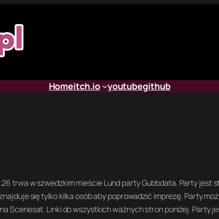
Home
itch.io
youtube
github
6.26 trwa w szwedzkim mieście Lund party Gubbdata. Party jest
 znajduje się tylko kilka osób aby poprowadzić imprezę. Party mo
na Scenesat. Linki do wszystkich ważnych stron poniżej. Party je