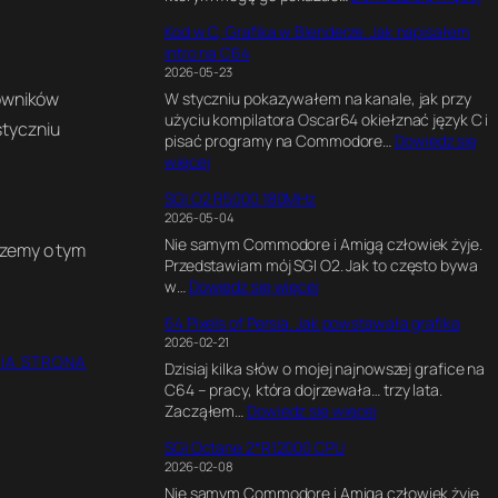
C
Kod w C, Grafika w Blenderze. Jak napisałem
6
intro na C64
4
2026-05-23
U
owników
W styczniu pokazywałem na kanale, jak przy
l
użyciu kompilatora Oscar64 okiełznać język C i
t
styczniu
pisać programy na Commodore…
Dowiedz się
i
:
więcej
m
K
a
SGI O2 R5000 180MHz
o
t
2026-05-04
d
e
Nie samym Commodore i Amigą człowiek żyje.
w
G
szemy o tym
Przedstawiam mój SGI O2. Jak to często bywa
C
a
:
w…
Dowiedz się więcej
,
m
S
G
e
64 Pixels of Persia. Jak powstawała grafika
G
r
E
2026-02-21
I
a
n
IA STRONA
Dzisiaj kilka słów o mojej najnowszej grafice na
O
f
g
C64 – pracy, która dojrzewała… trzy lata.
2
i
i
:
Zacząłem…
Dowiedz się więcej
R
k
n
6
5
a
e
SGI Octane 2*R12000 CPU
4
0
w
.
2026-02-08
P
0
B
E
Nie samym Commodore i Amigą człowiek żyje.
i
0