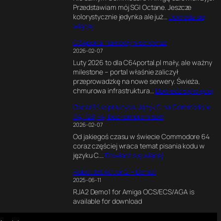
l
k
Przedstawiam mój SGI Octane. Jeszcze
x
1
e
s
kolorystycznie jedynka ale już…
Dowiedz się
e
8
n
p
:
więcej
l
0
d
e
S
s
M
e
r
C64portal na nowym serwerze
G
o
H
r
y
2026-02-07
I
f
z
z
m
Luty 2026 to dla C64portal.pl mały, ale ważny
O
P
e
e
milestone – portal właśnie zaliczył
c
e
.
n
przeprowadzkę na nowe serwery. Świeża,
t
r
J
t
:
chmurowa infrastruktura…
Dowiedz się więcej
a
s
a
a
C
n
i
k
l
Oscar64 w praktyce. Język C na Commodore
6
e
a
n
n
64, 128,+4, bez kompromisów
4
2
.
a
y
2026-02-07
p
*
J
p
s
Od jakiegoś czasu w świecie Commodore 64
o
R
a
i
i
coraz częściej wraca temat pisania kodu w
r
1
k
s
l
:
języku C.…
Dowiedz się więcej
t
2
p
a
n
O
a
0
o
ł
i
Robot Jet Action 2 – Demo1
s
l
0
w
e
k
2025-06-11
c
n
0
s
m
d
RJA2 Demo1 for Amiga OCS/ECS/AGA is
a
a
C
t
i
l
available for download
r
n
P
a
n
a
6
o
U
w
t
C
4