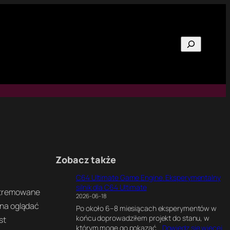
Szukaj
Zobacz także
C64 Ultimate Game Engine. Eksperymentalny
silnik dla C64 Ultimate
 stremowane
2026-06-18
żna oglądać
Po około 6–8 miesiącach eksperymentów w
końcu doprowadziłem projekt do stanu, w
st
:
którym mogę go pokazać…
Dowiedz się więcej