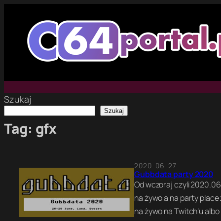
Przejdź
do
treści
Szukaj
Szukaj
Tag:
gfx
2020-06-27
Gubbdata party 2020
Od wczoraj czyli 2020.0
na żywo a na party place
na żywo na Twitch’u albo 