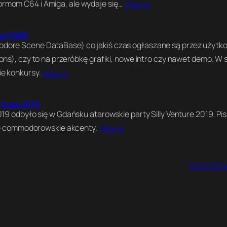
rmom C64 i Amiga, ale wydaje się…
Więcej
na CSDB
dore Scene DataBase) co jakiś czas ogłaszane są przez użytk
ons), czy to na przeróbkę grafiki, nowe intro czy nawet demo. W 
ie konkursy.
Więcej
nture 2019
019 odbyło się w Gdańsku atarowskie party Silly Venture 2019. Pi
lne commodorowskie akcenty.
Więcej
POPRZEDN