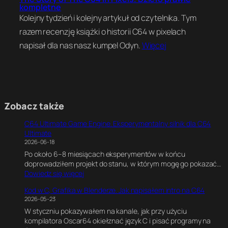
kompletne
Kolejny tydzień i kolejny artykuł od czytelnika. Tym
razem recenzję książki o historii C64 w pixelach
napisał dla nas nasz kumpel Odyn.
Więcej
Zobacz także
C64 Ultimate Game Engine. Eksperymentalny silnik dla C64
Ultimate
2026-06-18
Po około 6–8 miesiącach eksperymentów w końcu
doprowadziłem projekt do stanu, w którym mogę go pokazać…
:
Dowiedz się więcej
C
Kod w C, Grafika w Blenderze. Jak napisałem intro na C64
6
2026-05-23
4
W styczniu pokazywałem na kanale, jak przy użyciu
U
kompilatora Oscar64 okiełznać język C i pisać programy na
l