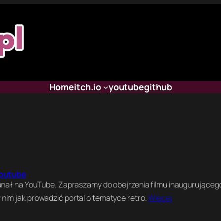
Home
itch.io
youtube
github
Youtube
anał na YouTube. Zapraszamy do obejrzenia filmu inaugurująceg
im jak prowadzić portal o tematyce retro.
Więcej