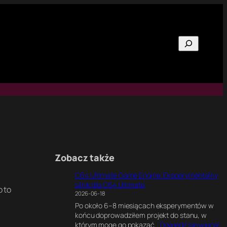
Szukaj
Zobacz także
C64 Ultimate Game Engine. Eksperymentalny
silnik dla C64 Ultimate
o to
2026-06-18
Po około 6–8 miesiącach eksperymentów w
końcu doprowadziłem projekt do stanu, w
:
którym mogę go pokazać…
Dowiedz się więcej