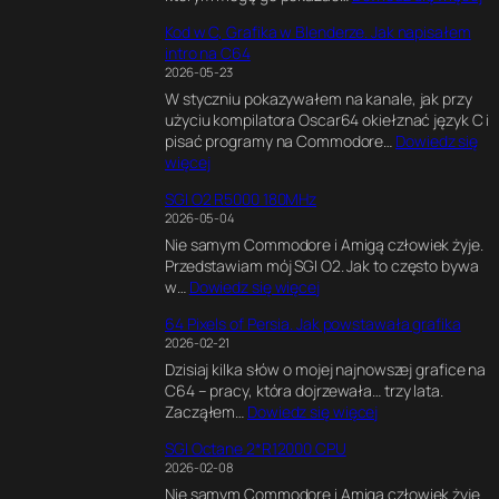
C
Kod w C, Grafika w Blenderze. Jak napisałem
6
intro na C64
4
2026-05-23
U
W styczniu pokazywałem na kanale, jak przy
l
użyciu kompilatora Oscar64 okiełznać język C i
t
pisać programy na Commodore…
Dowiedz się
i
:
więcej
m
K
a
SGI O2 R5000 180MHz
o
t
2026-05-04
d
e
Nie samym Commodore i Amigą człowiek żyje.
w
G
Przedstawiam mój SGI O2. Jak to często bywa
C
a
:
w…
Dowiedz się więcej
,
m
S
G
e
64 Pixels of Persia. Jak powstawała grafika
G
r
E
2026-02-21
I
a
n
Dzisiaj kilka słów o mojej najnowszej grafice na
O
f
g
C64 – pracy, która dojrzewała… trzy lata.
2
i
i
:
Zacząłem…
Dowiedz się więcej
R
k
n
6
5
a
e
SGI Octane 2*R12000 CPU
4
0
w
.
2026-02-08
P
0
B
E
Nie samym Commodore i Amigą człowiek żyje.
i
0