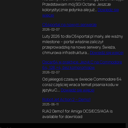
l
k
Przedstawiam mój SGI Octane. Jeszcze
x
1
e
s
kolorystycznie jedynka ale już…
Dowiedz się
e
8
n
p
:
więcej
l
0
d
e
S
s
M
e
r
C64portal na nowym serwerze
G
o
H
r
y
2026-02-07
I
f
z
z
m
Luty 2026 to dla C64portal.pl mały, ale ważny
O
P
e
e
milestone – portal właśnie zaliczył
c
e
.
n
przeprowadzkę na nowe serwery. Świeża,
t
r
J
t
:
chmurowa infrastruktura…
Dowiedz się więcej
a
s
a
a
C
n
i
k
l
Oscar64 w praktyce. Język C na Commodore
6
e
a
n
n
64, 128,+4, bez kompromisów
4
2
.
a
y
2026-02-07
p
*
J
p
s
Od jakiegoś czasu w świecie Commodore 64
o
R
a
i
i
coraz częściej wraca temat pisania kodu w
r
1
k
s
l
:
języku C.…
Dowiedz się więcej
t
2
p
a
n
O
a
0
o
ł
i
Robot Jet Action 2 – Demo1
s
l
0
w
e
k
2025-06-11
c
n
0
s
m
d
RJA2 Demo1 for Amiga OCS/ECS/AGA is
a
a
C
t
i
l
available for download
r
n
P
a
n
a
6
o
U
w
t
C
4