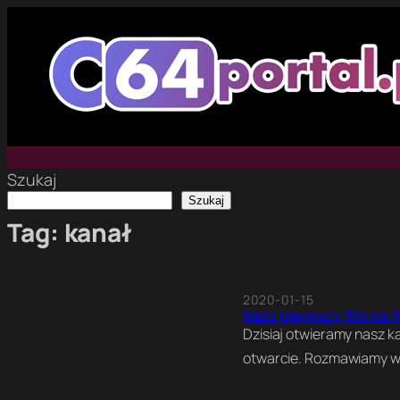
Przejdź
do
treści
Szukaj
Szukaj
Tag:
kanał
2020-01-15
Nasz pierwszy film na 
Dzisiaj otwieramy nasz k
otwarcie. Rozmawiamy w n