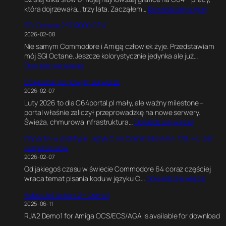
a
e
:
która dojrzewała… trzy lata. Zacząłem…
Dowiedz się więcej
2
f
E
6
R
i
n
SGI Octane 2*R12000 CPU
4
5
k
g
2026-02-08
P
0
a
i
Nie samym Commodore i Amigą człowiek żyje. Przedstawiam
i
0
w
n
mój SGI Octane. Jeszcze kolorystycznie jedynka ale już…
x
0
B
e
:
Dowiedz się więcej
e
1
l
.
S
l
8
e
E
C64portal na nowym serwerze
G
s
0
n
k
2026-02-07
I
o
M
d
s
Luty 2026 to dla C64portal.pl mały, ale ważny milestone –
O
f
H
e
p
portal właśnie zaliczył przeprowadzkę na nowe serwery.
c
P
z
r
e
:
Świeża, chmurowa infrastruktura…
Dowiedz się więcej
t
e
z
r
C
a
r
e
y
Oscar64 w praktyce. Język C na Commodore 64, 128,+4, bez
6
n
s
.
m
kompromisów
4
e
i
J
e
2026-02-07
p
2
a
a
n
Od jakiegoś czasu w świecie Commodore 64 coraz częściej
o
*
.
k
t
:
wraca temat pisania kodu w języku C.…
Dowiedz się więcej
r
R
J
n
a
O
t
1
a
a
l
Robot Jet Action 2 – Demo1
s
a
2
k
p
n
2025-06-11
c
l
0
p
i
y
RJA2 Demo1 for Amiga OCS/ECS/AGA is available for download
a
n
0
o
s
s
r