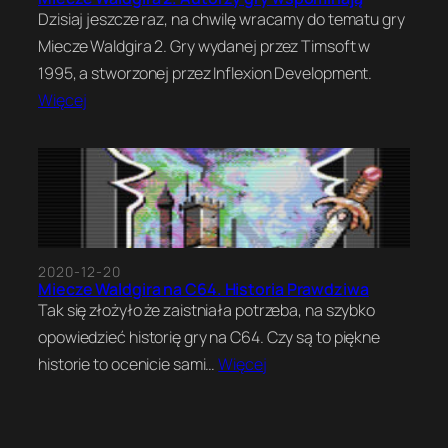
Dzisiaj jeszcze raz, na chwilę wracamy do tematu gry
Miecze Waldgira 2. Gry wydanej przez Timsoft w
1995, a stworzonej przez Inflexion Development.
Więcej
2020-12-20
Miecze Waldgira na C64. Historia Prawdziwa
Tak się złożyło że zaistniała potrzeba, na szybko
opowiedzieć historię gry na C64. Czy są to piękne
historie to ocenicie sami…
Więcej