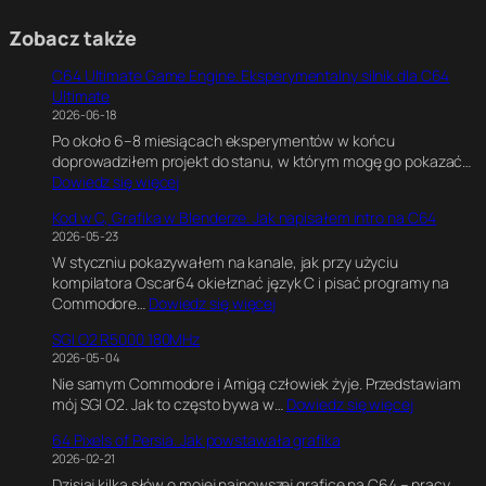
Zobacz także
C64 Ultimate Game Engine. Eksperymentalny silnik dla C64
Ultimate
2026-06-18
Po około 6–8 miesiącach eksperymentów w końcu
doprowadziłem projekt do stanu, w którym mogę go pokazać…
:
Dowiedz się więcej
C
Kod w C, Grafika w Blenderze. Jak napisałem intro na C64
6
2026-05-23
4
W styczniu pokazywałem na kanale, jak przy użyciu
U
kompilatora Oscar64 okiełznać język C i pisać programy na
l
:
Commodore…
Dowiedz się więcej
t
K
i
SGI O2 R5000 180MHz
o
m
2026-05-04
d
a
Nie samym Commodore i Amigą człowiek żyje. Przedstawiam
w
t
:
mój SGI O2. Jak to często bywa w…
Dowiedz się więcej
C
e
S
,
G
64 Pixels of Persia. Jak powstawała grafika
G
G
a
2026-02-21
I
r
m
Dzisiaj kilka słów o mojej najnowszej grafice na C64 – pracy,
O