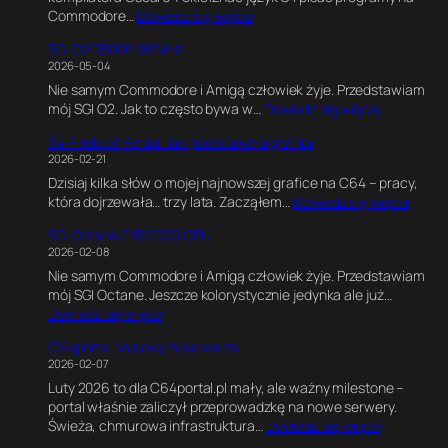
:
Commodore…
Dowiedz się więcej
t
K
i
SGI O2 R5000 180MHz
o
m
2026-05-04
d
a
Nie samym Commodore i Amigą człowiek żyje. Przedstawiam
w
t
:
mój SGI O2. Jak to często bywa w…
Dowiedz się więcej
C
e
S
,
G
64 Pixels of Persia. Jak powstawała grafika
G
G
a
2026-02-21
I
r
m
Dzisiaj kilka słów o mojej najnowszej grafice na C64 – pracy,
O
a
e
:
która dojrzewała… trzy lata. Zacząłem…
Dowiedz się więcej
2
f
E
6
R
i
n
SGI Octane 2*R12000 CPU
4
5
k
g
2026-02-08
P
0
a
i
Nie samym Commodore i Amigą człowiek żyje. Przedstawiam
i
0
w
n
mój SGI Octane. Jeszcze kolorystycznie jedynka ale już…
x
0
B
e
:
Dowiedz się więcej
e
1
l
.
S
l
8
e
E
C64portal na nowym serwerze
G
s
0
n
k
2026-02-07
I
o
M
d
s
Luty 2026 to dla C64portal.pl mały, ale ważny milestone –
O
f
H
e
p
portal właśnie zaliczył przeprowadzkę na nowe serwery.
c
P
z
r
e
:
Świeża, chmurowa infrastruktura…
Dowiedz się więcej
t
e
z
r
C
a
r