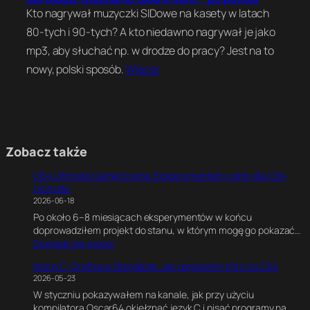
Kto nagrywał muzyczki SIDowe na kasety w latach
80-tych i 90-tych? A kto niedawno nagrywał je jako
mp3, aby słuchać np. w drodze do pracy? Jest na to
nowy, polski sposób.
Więcej
Zobacz także
C64 Ultimate Game Engine. Eksperymentalny silnik dla C64
Ultimate
2026-06-18
Po około 6–8 miesiącach eksperymentów w końcu
doprowadziłem projekt do stanu, w którym mogę go pokazać…
:
Dowiedz się więcej
C
Kod w C, Grafika w Blenderze. Jak napisałem intro na C64
6
2026-05-23
4
W styczniu pokazywałem na kanale, jak przy użyciu
U
kompilatora Oscar64 okiełznać język C i pisać programy na
l