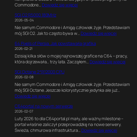
:
Commodore…
Dowiedz się więcej
t
K
i
SGI O2 R5000 180MHz
o
m
2026-05-04
d
a
Nie samym Commodore i Amigą człowiek żyje. Przedstawiam
w
t
:
mój SGI O2. Jak to często bywa w…
Dowiedz się więcej
C
e
S
,
G
64 Pixels of Persia. Jak powstawała grafika
G
G
a
2026-02-21
I
r
m
Dzisiaj kilka słów o mojej najnowszej grafice na C64 – pracy,
O
a
e
:
która dojrzewała… trzy lata. Zacząłem…
Dowiedz się więcej
2
f
E
6
R
i
n
SGI Octane 2*R12000 CPU
4
5
k
g
2026-02-08
P
0
a
i
Nie samym Commodore i Amigą człowiek żyje. Przedstawiam
i
0
w
n
mój SGI Octane. Jeszcze kolorystycznie jedynka ale już…
x
0
B
e
:
Dowiedz się więcej
e
1
l
.
S
l
8
e
E
C64portal na nowym serwerze
G
s
0
n
k
2026-02-07
I
o
M
d
s
Luty 2026 to dla C64portal.pl mały, ale ważny milestone –
O
f
H
e
p
portal właśnie zaliczył przeprowadzkę na nowe serwery.
c
P
z
r
e
:
Świeża, chmurowa infrastruktura…
Dowiedz się więcej
t
e
z
r
C
a
r