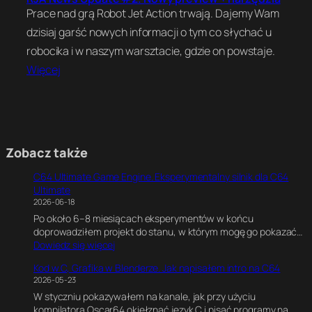
Prace nad grą Robot Jet Action trwają. Dajemy Wam
dzisiaj garść nowych informacji o tym co słychać u
robocika i w naszym warsztacie, gdzie on powstaje.
Więcej
Zobacz także
C64 Ultimate Game Engine. Eksperymentalny silnik dla C64
Ultimate
2026-06-18
Po około 6–8 miesiącach eksperymentów w końcu
doprowadziłem projekt do stanu, w którym mogę go pokazać…
:
Dowiedz się więcej
C
Kod w C, Grafika w Blenderze. Jak napisałem intro na C64
6
2026-05-23
4
W styczniu pokazywałem na kanale, jak przy użyciu
U
kompilatora Oscar64 okiełznać język C i pisać programy na
l