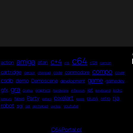
c64
amiga
c+4
atari
action
c128
carrion
c16
compo
cartridge
commodore
code
cover
censor
charpad
game
csdb
demo
Demoscene
gamedev
development
gra
gfx
jet
kickc
graphics
hardware
inflexion
keyboard
Grafika
pixelart
rja
Party
plus4
News
retro
konkurs
petscii
pixels
robot
sgi
youtube
sid
spritepad
sprites
C64Portal.pl