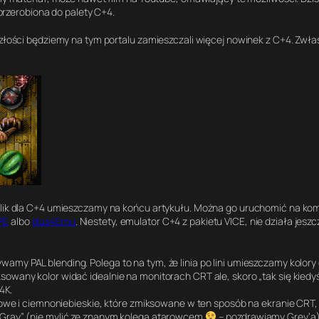
rzerobiona do palety C+4.
szłości będziemy na tym portalu zamieszczali więcej nowinek z C+4. Zwła
 Plik dla C+4 umieszczamy na końcu artykułu. Można go uruchomić na ko
PE
albo
plus4Emu
. Niestety, emulator C+4 z pakietu VICE, nie działa jesz
amy PAL blending. Polega to na tym, że linia po lini umieszczamy kolory
owany kolor widać idealnie na monitorach CRT ale, skoro „tak się kiedyś
4K.
ązowe i ciemnoniebieskie, które zmiksowane w ten sposób na ekranie CRT, 
y Gray” (nie mylić ze znanym kolegą atarowcem
– pozdrawiamy Grey’a). 