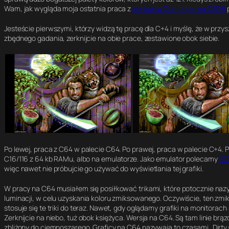
Wam, jak wygląda moja ostatnia praca z
konkursu Compopic na CSDB
p
Jesteście pierwszymi, którzy widzą tę pracę dla C+4 i myślę, że w przy
zbędnego gadania, zerknijcie na obie prace, zestawione obok siebie.
Po lewej, praca z C64 w palecie C64. Po prawej, praca w palecie C+4.
C16/116 z 64 kb RAMu, albo na emulatorze. Jako emulator polecamy
YA
więc nawet nie próbujcie go używać do wyświetlania tej grafiki.
W pracy na C64 musiałem się posiłkować trikami, które potocznie nazyw
luminacji, w celu uzyskania koloru zmiksowanego. Oczywiście, ten zmiks
stosuje się te triki do teraz. Nawet, gdy oglądamy grafiki na monitorach 
Zerknijcie na niebo, tuż obok księżyca. Wersja na C64. Są tam linie br
zbliżony do ciemnoszarego. Graficy na C64 nazywają to czasami „Dirt