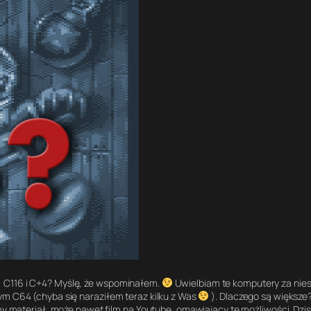
, C116 i C+4? Myślę, że wspominałem.
Uwielbiam te komputery za nie
ym C64 (chyba się naraziłem teraz kilku z Was
). Dlaczego są większe? 
imy materiał, może nawet film na Youtube, omawiający te możliwości. Dzi