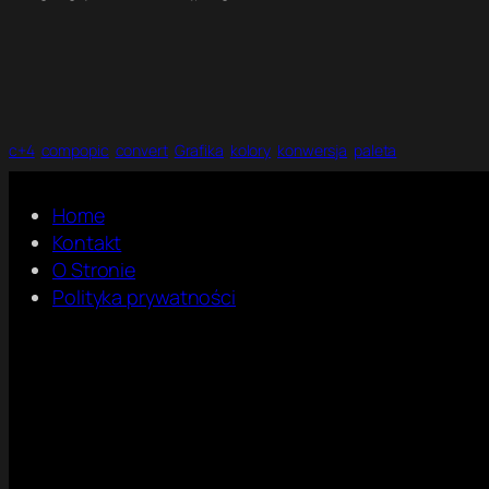
c+4
compopic
convert
Grafika
kolory
konwersja
paleta
Home
Kontakt
O Stronie
Polityka prywatności