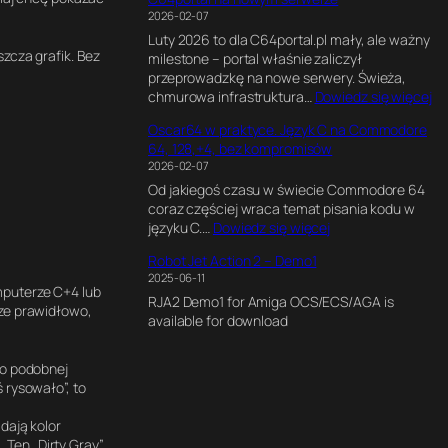
G
o
H
r
y
2026-02-07
I
f
z
z
m
Luty 2026 to dla C64portal.pl mały, ale ważny
O
P
e
e
szcza grafik. Bez
milestone – portal właśnie zaliczył
c
e
.
n
przeprowadzkę na nowe serwery. Świeża,
t
r
J
t
:
chmurowa infrastruktura…
Dowiedz się więcej
a
s
a
a
C
n
i
k
l
Oscar64 w praktyce. Język C na Commodore
6
e
a
n
n
64, 128,+4, bez kompromisów
4
2
.
a
y
2026-02-07
p
*
J
p
s
Od jakiegoś czasu w świecie Commodore 64
o
R
a
i
i
coraz częściej wraca temat pisania kodu w
r
1
k
s
l
:
języku C.…
Dowiedz się więcej
t
2
p
a
n
O
a
0
o
ł
i
Robot Jet Action 2 – Demo1
s
l
0
w
e
k
2025-06-11
c
n
0
s
mputerze C+4 lub
m
d
RJA2 Demo1 for Amiga OCS/ECS/AGA is
a
a
C
t
cze prawidłowo,
i
l
available for download
r
n
P
a
n
a
6
o
U
w
t
C
4
w
a
 o podobnej
r
6
w
y
ł
 rysowało”, to
o
4
p
m
a
n
U
r
s
g
dają kolor
a
l
a
e
r
Ten „Dirty Gray”,
C
t