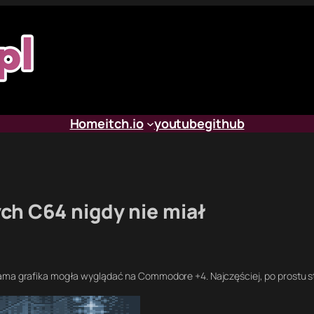
Home
itch.io
youtube
github
ych C64 nigdy nie miał
sama grafika mogła wyglądać na Commodore +4. Najczęściej, po prostu s