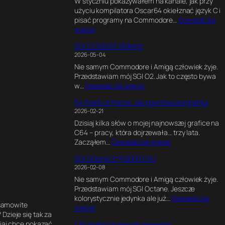
W styczniu pokazywałem na kanale, jak przy
l
użyciu kompilatora Oscar64 okiełznać język C i
t
pisać programy na Commodore…
Dowiedz się
i
:
więcej
m
K
a
SGI O2 R5000 180MHz
o
t
2026-05-04
d
e
Nie samym Commodore i Amigą człowiek żyje.
w
G
Przedstawiam mój SGI O2. Jak to często bywa
C
a
:
w…
Dowiedz się więcej
,
m
S
G
e
64 Pixels of Persia. Jak powstawała grafika
G
r
E
2026-02-21
I
a
n
Dzisiaj kilka słów o mojej najnowszej grafice na
O
f
g
C64 – pracy, która dojrzewała… trzy lata.
2
i
i
:
Zacząłem…
Dowiedz się więcej
R
k
n
6
5
a
e
SGI Octane 2*R12000 CPU
4
0
w
.
2026-02-08
P
0
B
E
Nie samym Commodore i Amigą człowiek żyje.
i
0
l
k
Przedstawiam mój SGI Octane. Jeszcze
x
1
e
s
kolorystycznie jedynka ale już…
Dowiedz się
e
8
n
p
samowite
:
więcej
l
0
d
e
Dzieje się tak za
S
s
M
e
r
siaj chcę pokazać
C64portal na nowym serwerze