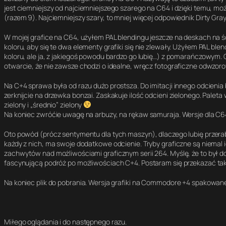
jest ciemniejszy od najciemniejszego szarego na C64 i dzięki temu, mo
(razem 9). Najciemniejszy szary, to mniej więcej odpowiednik Dirty Gray
W mojej grafice na C64, użyłem PAL blendingu jeszcze na deskach na ś
koloru, aby się te dwa elementy grafiki się nie zlewały. Użyłem PAL bl
koloru, ale ja, z jakiegoś powodu bardzo go lubię…) z pomarańczowym. 
otwarcie, że nie zawsze chodzi o idealne, wręcz fotograficzne odwzoro
Na C+4 sprawa była od razu dużo prostsza. Do imitacji innego odcieni
zerknijcie na drzewka bonzai. Zaskakuje ilość odcieni zielonego. Paleta 
zielony i „średnio” zielony
Na koniec zwróćie uwagę na arbuzy, na rękaw samuraja. Wersje dla C
Oto powód (prócz sentymentu dla tych maszyn), dlaczego lubię przerabi
każdy z nich, ma swoje dodatkowe odcienie. Tryby graficzne są niemal 
zachwytów nad możliwościami graficznym serii 264. Myślę, że to był d
fascynującą podróż po możliwościach C+4. Postaram się przekazać tak
Na koniec plik do pobrania. Wersja grafiki na Commodore +4 spakowane j
Miłego oglądania i do następnego razu.