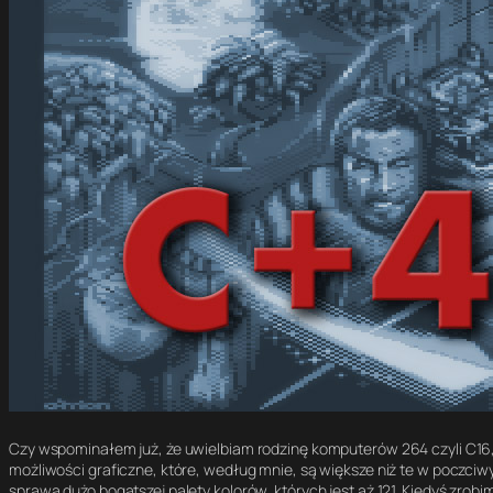
Czy wspominałem już, że uwielbiam rodzinę komputerów 264 czyli C16
możliwości graficzne, które, według mnie, są większe niż te w poczciw
sprawą dużo bogatszej palety kolorów, których jest aż 121. Kiedyś zrob