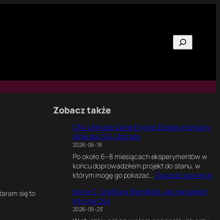
Szukaj
Zobacz także
C64 Ultimate Game Engine. Eksperymentalny
silnik dla C64 Ultimate
2026-06-18
Po około 6–8 miesiącach eksperymentów w
końcu doprowadziłem projekt do stanu, w
:
którym mogę go pokazać…
Dowiedz się więcej
C
Kod w C, Grafika w Blenderze. Jak napisałem
6
taram się to
intro na C64
4
2026-05-23
U