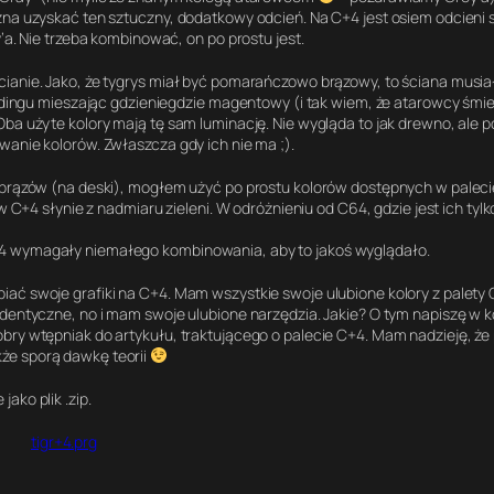
żna uzyskać ten sztuczny, dodatkowy odcień. Na C+4 jest osiem odcieni 
’a. Nie trzeba kombinować, on po prostu jest.
cianie. Jako, że tygrys miał być pomarańczowo brązowy, to ściana musia
endingu mieszając gdzieniegdzie magentowy (i tak wiem, że atarowcy śmiej
Oba użyte kolory mają tę sam luminację. Nie wygląda to jak drewno, ale
wanie kolorów. Zwłaszcza gdy ich nie ma ;).
a brązów (na deski), mogłem użyć po prostu kolorów dostępnych w paleci
w C+4 słynie z nadmiaru zieleni. W odróżnieniu od C64, gdzie jest ich tylk
64 wymagały niemałego kombinowania, aby to jakoś wyglądało.
ać swoje grafiki na C+4. Mam wszystkie swoje ulubione kolory z palety 
identyczne, no i mam swoje ulubione narzędzia. Jakie? O tym napiszę w k
obry wtępniak do artykułu, traktującego o palecie C+4. Mam nadzieję, ż
że sporą dawkę teorii
ako plik .zip.
tigr+4.prg