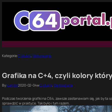
Przejdź
do
treści
Kategorie:
C plus/4
, 
Demoscene
Grafika na C+4, czyli kolory któr
By:
carrion
2020-02-04
w
C plus/4
, 
Demoscene
Podczas tworzenia grafiki na C64, zawsze zastanawiam się, jak by ta 
sprawdzić w praktyce. Tak było i tym razem.