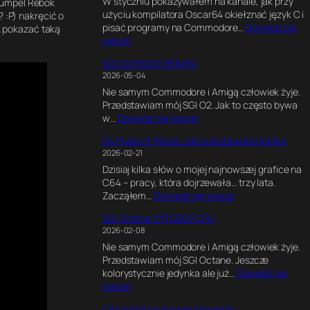
W styczniu pokazywałem na kanale, jak przy
l
 kumpel Rebok
użyciu kompilatora Oscar64 okiełznać język C i
t
:P) nakręcić o
pisać programy na Commodore…
Dowiedz się
i
ak pokazać taką
:
więcej
m
K
a
SGI O2 R5000 180MHz
o
t
2026-05-04
d
e
Nie samym Commodore i Amigą człowiek żyje.
w
G
Przedstawiam mój SGI O2. Jak to często bywa
C
a
:
w…
Dowiedz się więcej
,
m
S
G
e
64 Pixels of Persia. Jak powstawała grafika
G
r
E
2026-02-21
I
a
n
Dzisiaj kilka słów o mojej najnowszej grafice na
O
f
g
C64 – pracy, która dojrzewała… trzy lata.
2
i
i
:
Zacząłem…
Dowiedz się więcej
R
k
n
6
5
a
e
SGI Octane 2*R12000 CPU
4
0
w
.
2026-02-08
P
0
B
E
Nie samym Commodore i Amigą człowiek żyje.
i
0
l
k
Przedstawiam mój SGI Octane. Jeszcze
x
1
e
s
kolorystycznie jedynka ale już…
Dowiedz się
e
8
n
p
:
więcej
l
0
d
e
S
s
M
e
r
C64portal na nowym serwerze