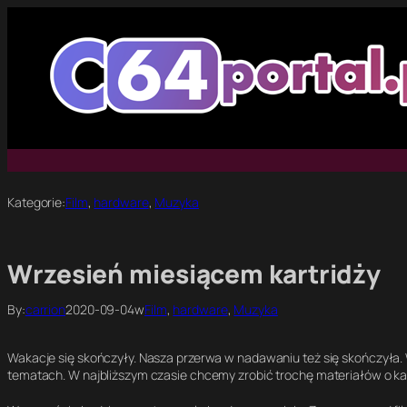
Przejdź
do
treści
Kategorie:
Film
, 
hardware
, 
Muzyka
Wrzesień miesiącem kartridży
By:
carrion
2020-09-04
w
Film
, 
hardware
, 
Muzyka
Wakacje się skończyły. Nasza przerwa w nadawaniu też się skończyła. 
tematach. W najbliższym czasie chcemy zrobić trochę materiałów o ka