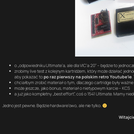
o „odpowiedniku Ultimate’a, ale dla VIC’a 20” – będzie to jednoc
zrobimy live test z kolejnym kartridżem, który może działać jedno
aby pokazać to
po raz pierwszy na polskim retro Youtube’ie
.
chciałbym zrobić materiał o tym, dlaczego cartridge były ważne d
może jeszcze, jako bonus, materiał o nietypowym karcie – KCS
a już jako kompletny „best effort”, coś o 1541 Ultimate. Mamy 
Jedno jest pewne. Będzie hardware’owo, ale nie tylko.
Witajci