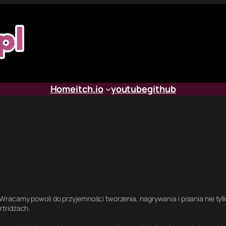
Home
itch.io
youtube
github
Wracamy powoli do przyjemności tworzenia, nagrywania i pisania nie ty
rtridżach.