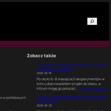
Szukaj
Zobacz także
C64 Ultimate Game Engine. Eksperymentalny
silnik dla C64 Ultimate
2026-06-18
Po około 6–8 miesiącach eksperymentów w
końcu doprowadziłem projekt do stanu, w
:
którym mogę go pokazać…
Dowiedz się więcej
C
Kod w C, Grafika w Blenderze. Jak napisałem
6
lko w portalowych
intro na C64
4
2026-05-23
U