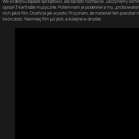
We wrześniu będzie sprzętowo, ale bardzo rozmaicie. Zaczynamy od fi
opisał 3 kartridże muzyczne. Potem nam je podesłał a my, „próbowal
nich jakiś film. Oceńcie jak wyszło. Przyznam, że materiał ten powstał 
twórczość. Niemniej film już jest, a kolejne w drodze.