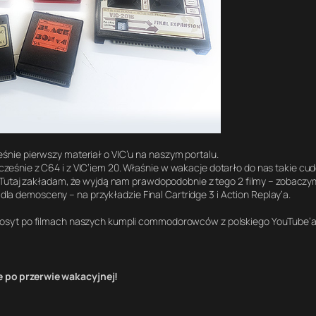
ześnie pierwszy materiał o VIC’u na naszym portalu.
cześnie z C64 i z VIC’iem 20. Właśnie w wakacje dotarło do nas takie cudo 
 Tutaj zakładam, że wyjdą nam prawdopodobnie z tego 2 filmy – zobaczy
la demosceny – na przykładzie Final Cartridge 3 i Action Replay’a.
niedosyt po filmach naszych kumpli commodorowców z polskiego YouTube’a
e po przerwie wakacyjnej!