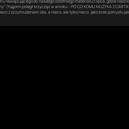
lmu nawiązującego do naszego ostatniego materiału z lipca, gdzie nasz
iśmy” (Yugorin poległ krzycząc w amoku – PO CO KOMU MUZYKA Z CARTA? 
nieco z przymrużeniem oka, a nieco, ale tylko nieco, jako brak pomysłu j