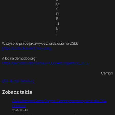
C
S
D
B
.d
k
)
Wszystkie prace jak zwykle znajdziecie na CSDB:
https://csdb.dk/event/?id=2981
Albo na demozoo.org:
https://demozoo.org/parties/4080/#competition_16137
Carrion
c64
demo
function
Zobacz także
C64 Ultimate Game Engine. Eksperymentalny silnik dla C64
Ultimate
2026-06-18