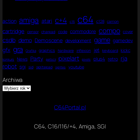
l
k
e
a
r
a
t
r
g
o
C
y
w
c64
r
n
amiga
6
c+4
atari
c
action
e
c128
carrion
a
c16
a
4
e
r
f
compo
C
U
cartridge
commodore
code
cover
censor
charpad
.
z
i
6
l
J
game
e
csdb
demo
Demoscene
k
gamedev
development
4
t
ę
a
gra
i
gfx
jet
z
kickc
graphics
hardware
inflexion
keyboard
Grafika
m
y
pixelart
rja
Party
plus4
News
retro
a
konkurs
petscii
pixels
k
robot
t
sgi
youtube
sid
spritepad
C
sprites
e
n
Archiwa
a
C
o
m
m
C64Portal.pl
o
d
o
C64, C16/116/+4, Amiga, SGI
r
e
6