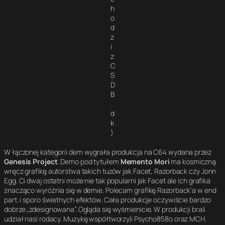
h
o
d
z
i
z
C
S
D
B
.
d
k
)
W łączonej kategorii dem wygrała produkcja na C64 wydana przez
Genesis Project
. Demo pod tytułem
Memento Mori
ma kosmiczną
wręcz grafikę autorstwa takich tuzów jak Facet, Razorback czy Jonn
Egg. Ci dwaj ostatni może nie tak popularni jak Facet ale ich grafika
znacząco wyróżnia się w demie. Polecam grafikę Razorback’a w end
part. i sporo świetnych efektów. Cała produkcje oczywiście bardzo
dobrze „zdesignowana”. Ogląda się wyśmienicie. W produkcji brali
udział nasi rodacy. Muzykę współtworzyli Psycho858o oraz MCH.