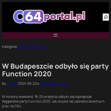
Przejdź
do
Szu
treści
Kategorie:
Demoscene
, 
Party
W Budapeszcie odbyło się party
Function 2020
By:
carrion
2020-09-22
w
Demoscene
, 
Party
W miniony weekend, 18-20 września odbyło się największe
Węgierskie party Function 2020. Jak zwykle nie zabrakło świetnych
prac na C64.