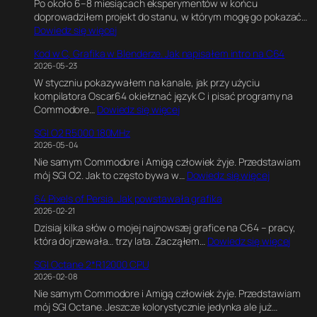
Po około 6–8 miesiącach eksperymentów w końcu
doprowadziłem projekt do stanu, w którym mogę go pokazać…
:
Dowiedz się więcej
C
Kod w C, Grafika w Blenderze. Jak napisałem intro na C64
6
2026-05-23
4
W styczniu pokazywałem na kanale, jak przy użyciu
U
kompilatora Oscar64 okiełznać język C i pisać programy na
l
:
Commodore…
Dowiedz się więcej
t
K
i
SGI O2 R5000 180MHz
o
m
2026-05-04
d
a
Nie samym Commodore i Amigą człowiek żyje. Przedstawiam
w
t
:
mój SGI O2. Jak to często bywa w…
Dowiedz się więcej
C
e
S
,
G
64 Pixels of Persia. Jak powstawała grafika
G
G
a
2026-02-21
I
r
m
Dzisiaj kilka słów o mojej najnowszej grafice na C64 – pracy,
O
a
e
:
która dojrzewała… trzy lata. Zacząłem…
Dowiedz się więcej
2
f
E
6
R
i
n
SGI Octane 2*R12000 CPU
4
5
k
g
2026-02-08
P
0
a
i
Nie samym Commodore i Amigą człowiek żyje. Przedstawiam
i
0
w
n
mój SGI Octane. Jeszcze kolorystycznie jedynka ale już…
x
0
B
e