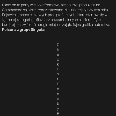
Function to party wieloplatformowe, ale co roku produkcje na
Commodore są silnie reprezentowane. Nie inaczej było w tym roku.
Pojawiło si sporo ciekawych prac graficznych, które startowały w
łączonej kategorii graficznej z pracami z innych platform. Tym
bardziej cieszy fakt że drugie miejsce zajęła fajna grafika autorstwa
Poisona z grupy Singular
.
C
h
e
c
k
li
s
t
D
o
n
e
b
y
P