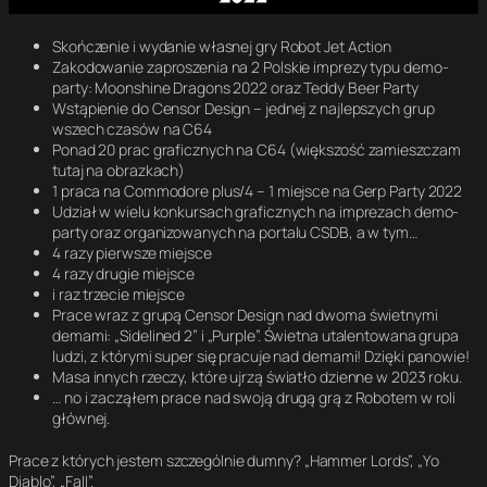
Skończenie i wydanie własnej gry Robot Jet Action
Zakodowanie zaproszenia na 2 Polskie imprezy typu demo-
party: Moonshine Dragons 2022 oraz Teddy Beer Party
Wstąpienie do Censor Design – jednej z najlepszych grup
wszech czasów na C64
Ponad 20 prac graficznych na C64 (większość zamieszczam
tutaj na obrazkach)
1 praca na Commodore plus/4 – 1 miejsce na Gerp Party 2022
Udział w wielu konkursach graficznych na imprezach demo-
party oraz organizowanych na portalu CSDB, a w tym…
4 razy pierwsze miejsce
4 razy drugie miejsce
i raz trzecie miejsce
Prace wraz z grupą Censor Design nad dwoma świetnymi
demami: „Sidelined 2” i „Purple”. Świetna utalentowana grupa
ludzi, z którymi super się pracuje nad demami! Dzięki panowie!
Masa innych rzeczy, które ujrzą światło dzienne w 2023 roku.
… no i zacząłem prace nad swoją drugą grą z Robotem w roli
głównej.
Prace z których jestem szczególnie dumny? „Hammer Lords”, „Yo
Diablo”, „Fall”.