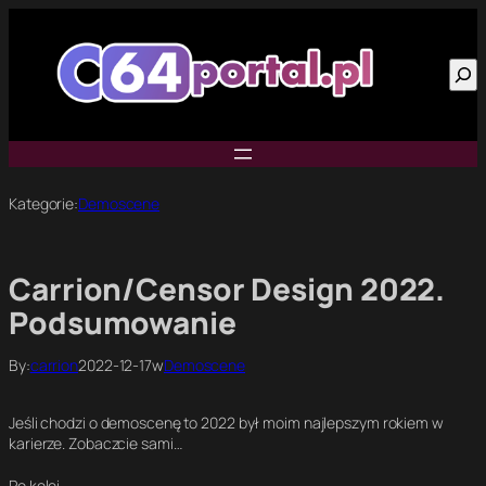
Przejdź
do
Szu
treści
Kategorie:
Demoscene
Carrion/Censor Design 2022.
Podsumowanie
By:
carrion
2022-12-17
w
Demoscene
Jeśli chodzi o demoscenę to 2022 był moim najlepszym rokiem w
karierze. Zobaczcie sami…
Po kolei…