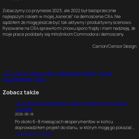
Zobaczymy co przyniesie 2023, ale 2022 był bezsprzecznie
najlepszym rokiem w mojej „karierze” na demoscenie C64. Nie
sądziłem że mogę jeszcze być tak aktywny i produktywny scenowo.
Rysowanie na C64 sprawiło mi znowu sporo frajdy i mam nadzieję, że
moje prace podobały się miłośnikom Commodora i demosceny.
Carrion/Censor Design
2022
carrion
censor
demo
demoscena
design
Grafika
podsumowanie
scena
Zobacz także
C64 Ultimate Game Engine. Eksperymentalny silnik dla C64
Ultimate
2026-06-18
Po około 6–8 miesiącach eksperymentów w końcu
doprowadziłem projekt do stanu, w którym mogę go pokazać…
:
Dowiedz się więcej
C