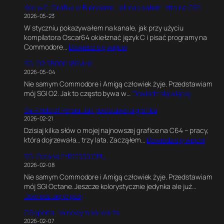
Kod w C, Grafika w Blenderze. Jak napisałem intro na C64
6
2026-05-23
4
W styczniu pokazywałem na kanale, jak przy użyciu
U
kompilatora Oscar64 okiełznać język C i pisać programy na
l
:
Commodore…
Dowiedz się więcej
t
K
i
SGI O2 R5000 180MHz
o
m
2026-05-04
d
a
Nie samym Commodore i Amigą człowiek żyje. Przedstawiam
w
t
:
mój SGI O2. Jak to często bywa w…
Dowiedz się więcej
C
e
S
,
G
64 Pixels of Persia. Jak powstawała grafika
G
G
a
2026-02-21
I
r
m
Dzisiaj kilka słów o mojej najnowszej grafice na C64 – pracy,
O
a
e
:
która dojrzewała… trzy lata. Zacząłem…
Dowiedz się więcej
2
f
E
6
R
i
n
SGI Octane 2*R12000 CPU
4
5
k
g
2026-02-08
P
0
a
i
Nie samym Commodore i Amigą człowiek żyje. Przedstawiam
i
0
w
n
mój SGI Octane. Jeszcze kolorystycznie jedynka ale już…
x
0
B
e
:
Dowiedz się więcej
e
1
l
.
S
l
8
e
E
C64portal na nowym serwerze
G
s
0
n
k
2026-02-07
I