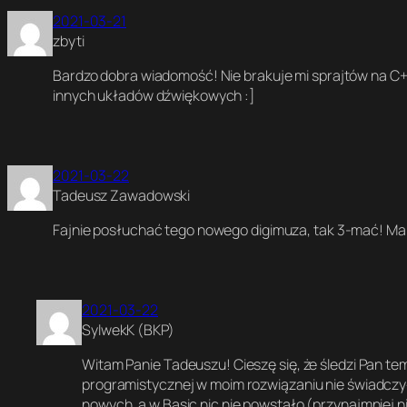
2021-03-21
zbyti
Bardzo dobra wiadomość! Nie brakuje mi sprajtów na C+4 
innych układów dźwiękowych :]
2021-03-22
Tadeusz Zawadowski
Fajnie posłuchać tego nowego digimuza, tak 3-mać! Ma
2021-03-22
SylwekK (BKP)
Witam Panie Tadeuszu! Cieszę się, że śledzi Pan t
programistycznej w moim rozwiązaniu nie świadczyło
nowych, a w Basic nic nie powstało (przynajmniej 