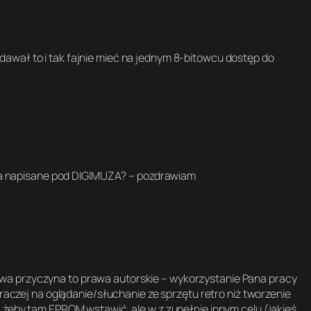
4
,
1
2
dawał to i tak fajnie mieć na jednym 8-bitowcu dostęp do
8
,
+
4
,
b
e
z
k
-a napisane pod DIGIMUZA? – pozdrawiam
o
m
p
r
o
m
i
s
wa przyczyna to prawa autorskie – wykorzystanie Pana pracy
ó
raczej na oglądanie/słuchanie ze sprzętu retro niż tworzenie
w
 żeby tam EPROM wstawić, ale w z zupełnie innym celu (jakieś