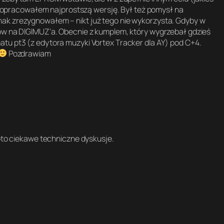
 i opracowałem najprostszą wersję. Był też pomysł na
ak zrezygnowałem – nikt już tego nie wykorzysta. Gdyby w
ów na DIGIMUZ’a. Obecnie z kumplem, który wygrzebał gdzieś
tu pt3 (z edytora muzyki Vortex Tracker dla AY) pod C+4.
Pozdrawiam
 oto ciekawe techniczne dyskusje.