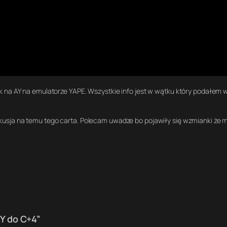
k na AY na emulatorze YAPE. Wszystkie info jest w wątku który podałem 
skusja na temu tego carta. Polecam uwadze bo pojawiły się wzmianki że 
Y do C+4”