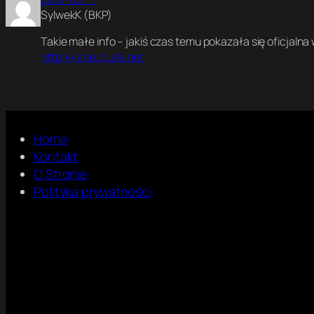
SylwekK (BKP)
Takie małe info – jakiś czas temu pokazała się oficjaln
http://yape.plus4.net
Home
Kontakt
O Stronie
Polityka prywatności