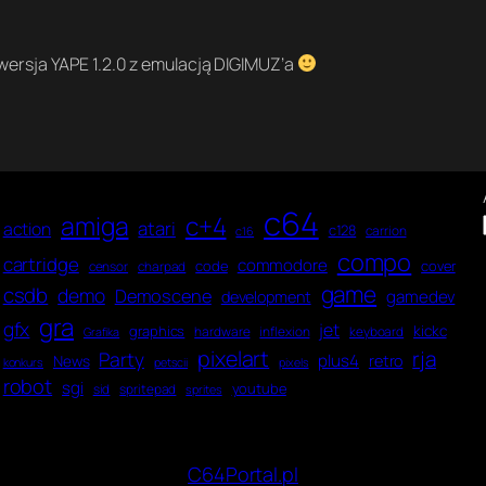
a wersja YAPE 1.2.0 z emulacją DIGIMUZ’a
c64
amiga
c+4
atari
action
c128
carrion
c16
compo
cartridge
commodore
code
cover
censor
charpad
game
csdb
demo
Demoscene
gamedev
development
gra
gfx
jet
kickc
graphics
hardware
inflexion
keyboard
Grafika
pixelart
rja
Party
plus4
News
retro
konkurs
petscii
pixels
robot
sgi
youtube
sid
spritepad
sprites
C64Portal.pl