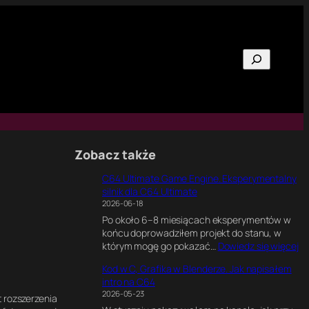
Szukaj
Zobacz także
C64 Ultimate Game Engine. Eksperymentalny
silnik dla C64 Ultimate
2026-06-18
Po około 6–8 miesiącach eksperymentów w
końcu doprowadziłem projekt do stanu, w
:
którym mogę go pokazać…
Dowiedz się więcej
C
Kod w C, Grafika w Blenderze. Jak napisałem
6
intro na C64
4
2026-05-23
U
t rozszerzenia