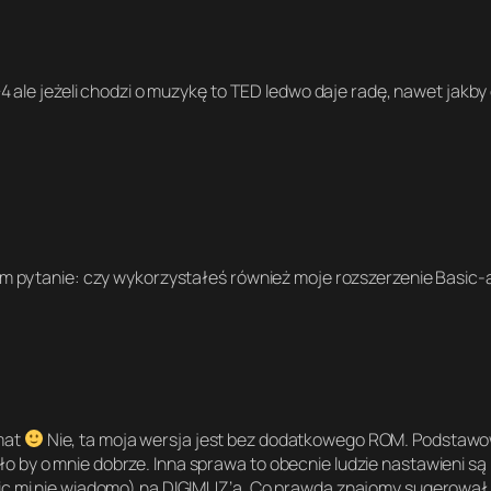
ale jeżeli chodzi o muzykę to TED ledwo daje radę, nawet jakby 
m pytanie: czy wykorzystałeś również moje rozszerzenie Basic
emat
Nie, ta moja wersja jest bez dodatkowego ROM. Podstawo
 by o mnie dobrze. Inna sprawa to obecnie ludzie nastawieni są 
nic mi nie wiadomo) na DIGIMUZ’a. Co prawda znajomy sugerował,