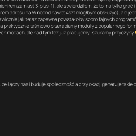
niłem zamiast 3-plus-1), ale stwierdziłem, że to ma tylko grać
erem adresu na Winbond nawet 4szt mógłbym obsłużyć), ale jedn
kawicznie jak teraz zapewne powstało by sporo fajnych program
’a praktycznie taśmowo przerabiamy moduły z popularnego forma
órych modach, ale nad tym też już pracujemy i szukamy przyczyny
ć, że łączy nas i buduje społeczność a przy okazji generuje takie