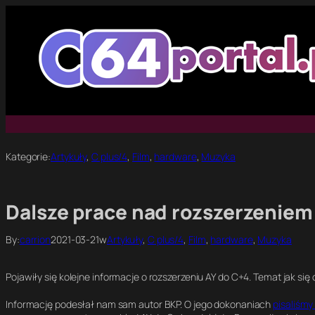
Przejdź
do
treści
Kategorie:
Artykuły
, 
C plus/4
, 
Film
, 
hardware
, 
Muzyka
Dalsze prace nad rozszerzeniem
By:
carrion
2021-03-21
w
Artykuły
, 
C plus/4
, 
Film
, 
hardware
, 
Muzyka
Pojawiły się kolejne informacje o rozszerzeniu AY do C+4. Temat jak się 
Informację podesłał nam sam autor BKP. O jego dokonaniach
pisaliśmy