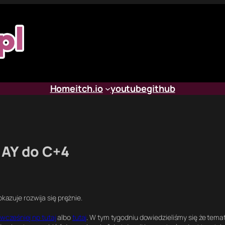
Home
itch.io
youtube
github
 AY do C+4
okazuje rozwija się prężnie.
 wcześniej np tutaj
albo
tutaj
. W tym tygodniu dowiedzieliśmy się że tema