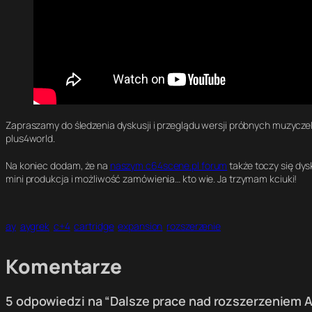
Zapraszamy do śledzenia dyskusji i przeglądu wersji próbnych muzycze
plus4world.
Na koniec dodam, że na
naszym c64scene.pl forum
także toczy się dy
mini produkcja i możliwość zamówienia… kto wie. Ja trzymam kciuki!
ay
aygrek
c+4
cartridge
expansion
rozszerzenie
Komentarze
5 odpowiedzi na “Dalsze prace nad rozszerzeniem A