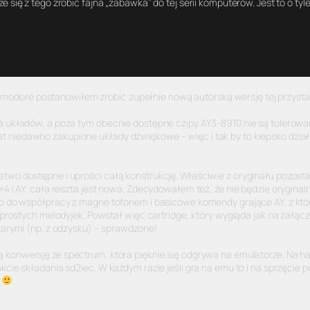
 się z tego zrobić fajna „zabawka” do tej serii komputerów. Jest to o tyle
odore postanowiłem zrobić zupełnie nową autorską wersję tej przysta
ia układów, a poza tym obecnie dostępne czipy AY3-8910 nie są tolerow
 niedawno zakupione układy dźwiękowe – więc i tak by to kiepsko dział
two dostępne i uprości całą konstrukcję. Właściwie z oryginału pozosta
C+4 i AY, cała reszta jest nowa. Zdecydowałem też, że nie będzie orygin
rbo do współpracy z magne tofonem i basicowe komendy grające AY, z kt
z prostych melodyjek. Powstał więc cartridge, który wygląda jak na załąc
starymi (np. z odzysku) – sprawdzone!
ą konwersję ze spectrum, która pięknie się odgrywa na emulatorze. Na h
kcie składania sd2iec. W każdym razie jeśli gra na emu to i na sprzęcie 
u