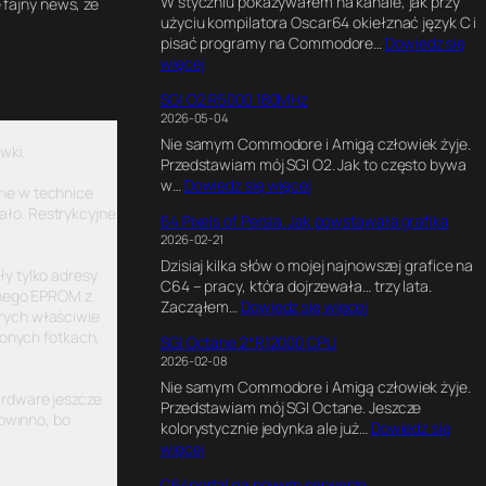
W styczniu pokazywałem na kanale, jak przy
l
 fajny news, że
użyciu kompilatora Oscar64 okiełznać język C i
t
pisać programy na Commodore…
Dowiedz się
i
:
więcej
m
K
a
SGI O2 R5000 180MHz
o
t
2026-05-04
d
e
Nie samym Commodore i Amigą człowiek żyje.
w
G
wki.
Przedstawiam mój SGI O2. Jak to często bywa
C
a
:
w…
Dowiedz się więcej
,
m
ane w technice
S
G
e
ało. Restrykcyjne
64 Pixels of Persia. Jak powstawała grafika
G
r
E
2026-02-21
I
a
n
Dzisiaj kilka słów o mojej najnowszej grafice na
O
f
g
ły tylko adresy
C64 – pracy, która dojrzewała… trzy lata.
2
i
i
alnego EPROM z
:
Zacząłem…
Dowiedz się więcej
R
k
n
órych właściwie
6
5
a
e
zonych fotkach,
SGI Octane 2*R12000 CPU
4
0
w
.
2026-02-08
P
0
B
E
Nie samym Commodore i Amigą człowiek żyje.
i
0
l
k
ardware jeszcze
Przedstawiam mój SGI Octane. Jeszcze
x
1
e
s
powinno, bo
kolorystycznie jedynka ale już…
Dowiedz się
e
8
n
p
:
więcej
l
0
d
e
S
s
M
e
r
C64portal na nowym serwerze