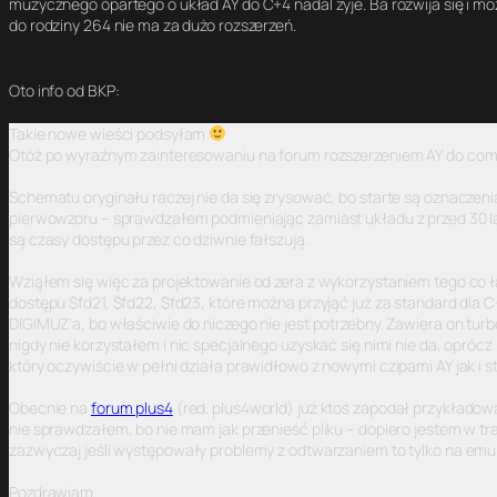
muzycznego opartego o układ AY do C+4 nadal żyje. Ba rozwija się i może
do rodziny 264 nie ma za dużo rozszerzeń.
Oto info od BKP:
Takie nowe wieści podsyłam
Otóż po wyraźnym zainteresowaniu na forum rozszerzeniem AY do comm
Schematu oryginału raczej nie da się zrysować, bo starte są oznaczen
pierwowzoru – sprawdzałem podmieniając zamiast układu z przed 30 lat
są czasy dostępu przez co dziwnie fałszują.
Wziąłem się więc za projektowanie od zera z wykorzystaniem tego co ła
dostępu $fd21, $fd22, $fd23, które można przyjąć już za standard dla 
DIGIMUZ’a, bo właściwie do niczego nie jest potrzebny. Zawiera on tu
nigdy nie korzystałem i nic specjalnego uzyskać się nimi nie da, opróc
który oczywiście w pełni działa prawidłowo z nowymi czipami AY jak i 
Obecnie na
forum plus4
(red. plus4world) już ktoś zapodał przykładow
nie sprawdzałem, bo nie mam jak przenieść pliku – dopiero jestem w tra
zazwyczaj jeśli występowały problemy z odtwarzaniem to tylko na em
Pozdrawiam