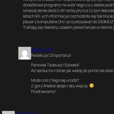
dodatkowe programy na wzór tego co u siebie podmie
umieszczenie dwóch AY na tej płytce (z tym dekod
latach 90-ych informacja rozchodziła się tak błys
player z komputera Oric i przystosował do DIGIMUZ
Trafiają się niestety czasem jakieś fałsze w niekt
2021-03-22
Redakcja C64portal.pl
Panowie Tadeusz i SylwekK
Aż serducho rośnie jak widzę że portal nie doś
Może coś z tego się urodzi?
Z góry Wielkie dzięki i oby więcej.
Pozdrawiamy!
2021-05-11