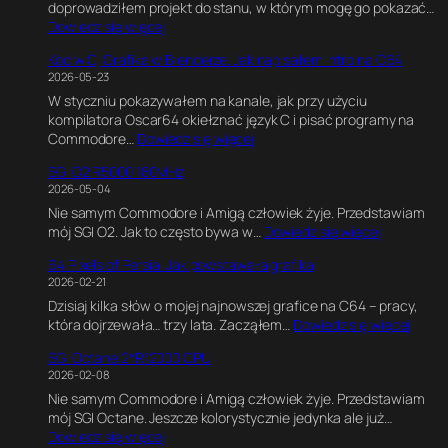
doprowadziłem projekt do stanu, w którym mogę go pokazać…
:
Dowiedz się więcej
C
Kod w C, Grafika w Blenderze. Jak napisałem intro na C64
6
2026-05-23
4
W styczniu pokazywałem na kanale, jak przy użyciu
U
kompilatora Oscar64 okiełznać język C i pisać programy na
l
:
Commodore…
Dowiedz się więcej
t
K
i
SGI O2 R5000 180MHz
o
m
2026-05-04
d
a
Nie samym Commodore i Amigą człowiek żyje. Przedstawiam
w
t
:
mój SGI O2. Jak to często bywa w…
Dowiedz się więcej
C
e
S
,
G
64 Pixels of Persia. Jak powstawała grafika
G
G
a
2026-02-21
I
r
m
Dzisiaj kilka słów o mojej najnowszej grafice na C64 – pracy,
O
a
e
:
która dojrzewała… trzy lata. Zacząłem…
Dowiedz się więcej
2
f
E
6
R
i
n
SGI Octane 2*R12000 CPU
4
5
k
g
2026-02-08
P
0
a
i
Nie samym Commodore i Amigą człowiek żyje. Przedstawiam
i
0
w
n
mój SGI Octane. Jeszcze kolorystycznie jedynka ale już…
x
0
B
e
:
Dowiedz się więcej
e
1
l
.