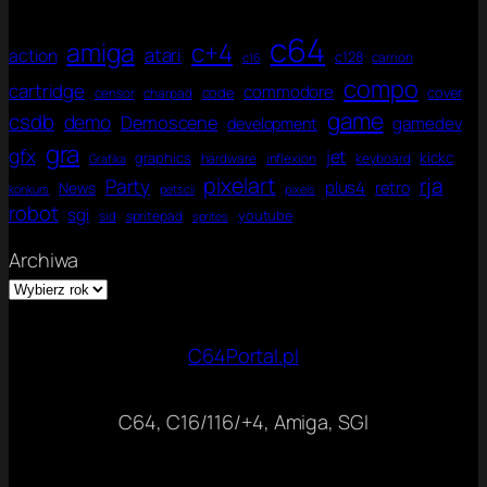
r
a
t
r
g
o
C
y
w
c64
r
n
amiga
6
c+4
atari
c
action
e
c128
carrion
a
c16
a
4
e
r
f
compo
C
U
cartridge
commodore
code
cover
censor
charpad
.
z
i
6
l
J
game
e
csdb
demo
Demoscene
k
gamedev
development
4
t
ę
a
gra
i
gfx
jet
z
kickc
graphics
hardware
inflexion
keyboard
Grafika
m
y
pixelart
rja
Party
plus4
News
retro
a
konkurs
petscii
pixels
k
robot
t
sgi
youtube
sid
spritepad
C
sprites
e
n
Archiwa
a
C
o
m
m
C64Portal.pl
o
d
o
C64, C16/116/+4, Amiga, SGI
r
e
6
4