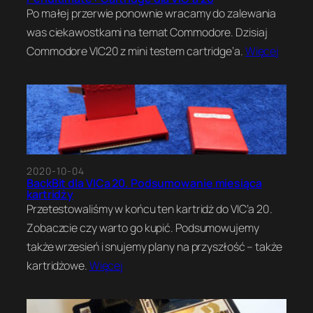
Po małej przerwie ponownie wracamy do zalewania
was ciekawostkami na temat Commodore. Dzisiaj
Commodore VIC20 z mini testem cartridge’a.
Więcej
2020-10-04
BackBit dla VICa 20. Podsumowanie miesiąca
kartridży
Przetestowaliśmy w końcu ten kartridż do VIC’a 20.
Zobaczcie czy warto go kupić. Podsumowujemy
także wrzesień i snujemy plany na przyszłość – także
kartridżowe.
Więcej