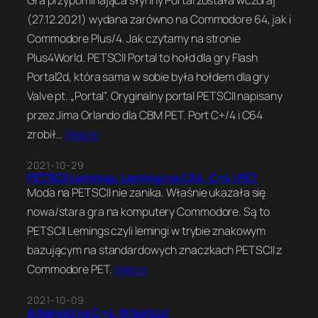
(27.12.2021) wydana zarówno na Commodore 64, jak i
Commodore Plus/4. Jak czytamy na stronie
Plus4World. PETSCII Portal to hołd dla gry Flash
Portal2d, która sama w sobie była hołdem dla gry
Valve pt. „Portal”. Oryginalny portal PETSCII napisany
przez Jima Orlando dla CBM PET. Port C+/4 i C64
zrobił…
Więcej
2021-10-29
PETSCII Lemings. Lemingi na C64, C+4 i PET
Moda na PETSCII nie zanika. Właśnie ukazała się
nowa/stara gra na komputery Commodore. Są to
PETSCII Lemings czyli lemingi w trybie znakowym
bazującym na standardowych znaczkach PETSCII z
Commodore PET.
Więcej
2021-10-09
Arkanoid na C+4. W końcu!