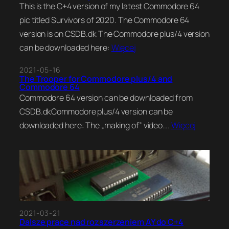
This is the C+4 version of my latest Commodore 64
pic titled Survivors of 2020. The Commodore 64
version is on CSDB.dk The Commodore plus/4 version
can be downloaded here:
Więcej
2021-05-16
The Trooper for Commodore plus/4 and
Commodore 64
Commodore 64 version can be downloaded from
CSDB.dkCommodore plus/4 version can be
downloaded here: The „making of” video….
Więcej
2021-03-21
Dalsze prace nad rozszerzeniem AY do C+4