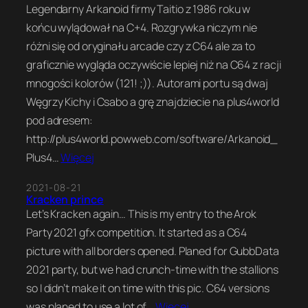
Legendarny Arkanoid firmy Taitio z 1986 roku w
końcu wylądował na C+4. Rozgrywka niczym nie
różni się od oryginału arcade czy z C64 ale za to
graficznie wygląda oczywiście lepiej niż na C64 z racji
mnogości kolorów (121! ;)). Autorami portu są dwaj
Węgrzy Kichy i Csabo a grę znajdziecie na plus4world
pod adresem:
http://plus4world.powweb.com/software/Arkanoid_
Plus4…
Więcej
2021-08-21
Kracken prince
Let’s Kracken again… This is my entry to the Arok
Party 2021 gfx competition. It started as a C64
picture with all borders opened. Planed for GubbData
2021 party, but we had crunch-time with the stallions
so I didn’t make it on time with this pic. C64 versions
was planed to use a lot of…
Więcej