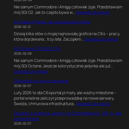
d
a
Nie samym Commodore i Amigą człowiek żyje. Przedstawiam
w
t
:
mój SGI O2. Jak to często bywa w…
Dowiedz się więcej
C
e
S
,
G
64 Pixels of Persia. Jak powstawała grafika
G
G
a
2026-02-21
I
r
m
Dzisiaj kilka słów o mojej najnowszej grafice na C64 – pracy,
O
a
e
:
która dojrzewała… trzy lata. Zacząłem…
Dowiedz się więcej
2
f
E
6
R
i
n
SGI Octane 2*R12000 CPU
4
5
k
g
2026-02-08
P
0
a
i
Nie samym Commodore i Amigą człowiek żyje. Przedstawiam
i
0
w
n
mój SGI Octane. Jeszcze kolorystycznie jedynka ale już…
x
0
B
e
:
Dowiedz się więcej
e
1
l
.
S
l
8
e
E
C64portal na nowym serwerze
G
s
0
n
k
2026-02-07
I
o
M
d
s
Luty 2026 to dla C64portal.pl mały, ale ważny milestone –
O
f
H
e
p
portal właśnie zaliczył przeprowadzkę na nowe serwery.
c
P
z
r
e
:
Świeża, chmurowa infrastruktura…
Dowiedz się więcej
t
e
z
r
C
a
r
e
y
Oscar64 w praktyce. Język C na Commodore 64, 128,+4, bez
6
n
s
.
m
kompromisów
4
e
i
J
e
2026-02-07
p
2
a
a
n