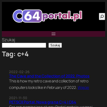
Przejdź
do
Szu
treści
Szukaj
Szukaj
Tag:
c+4
2022-02-26
The Cave and the Collection of 2022. Photos
This is how my retro cave and collection of retro
computers looks like in February of 2022.
Więcej
2021-11-30
PETSCII Portal. Nowa gra na C+4 i C64
Gra przypominająca słynny Portal została wczoraj