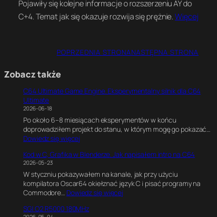
Pojawiły się kolejne informacje o rozszerzeniu AY do
C+4. Temat jak się okazuje rozwija się prężnie.
Więcej
POPRZEDNIA STRONA
NASTĘPNA STRONA
Zobacz także
C64 Ultimate Game Engine. Eksperymentalny silnik dla C64
Ultimate
2026-06-18
Po około 6–8 miesiącach eksperymentów w końcu
doprowadziłem projekt do stanu, w którym mogę go pokazać…
:
Dowiedz się więcej
C
Kod w C, Grafika w Blenderze. Jak napisałem intro na C64
6
2026-05-23
4
W styczniu pokazywałem na kanale, jak przy użyciu
U
kompilatora Oscar64 okiełznać język C i pisać programy na
l
:
Commodore…
Dowiedz się więcej
t
K
i
SGI O2 R5000 180MHz
o
m
2026-05-04