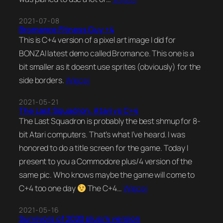
2021-07-08
Bromance Fitness Guy +4
This is C+4 version of a pixel art image I did for
BONZAI latest demo called Bromance. This one is a
bit smaller as it doesnt use sprites (obviously) for the
side borders.
Więcej
2021-05-21
The Last Squadron. Atari vs C+4
The Last Squadron is probably the best shmup for 8-
bit Atari computers. That’s what I’ve heard. I was
honored to do a title screen for the game. Today I
present to you a Commodore plus/4 version of the
same pic. Who knows maybe the game will come to
C+4 too one day
The C+4…
Więcej
2021-05-16
Survivors of 2020 plus/4 version